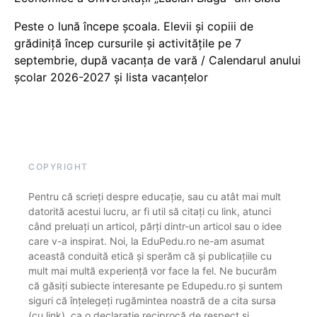
Peste o lună începe școala. Elevii și copiii de
grădiniță încep cursurile și activitățile pe 7
septembrie, după vacanța de vară / Calendarul anului
școlar 2026-2027 și lista vacanțelor
COPYRIGHT
Pentru că scrieți despre educație, sau cu atât mai mult
datorită acestui lucru, ar fi util să citați cu link, atunci
când preluați un articol, părți dintr-un articol sau o idee
care v-a inspirat. Noi, la EduPedu.ro ne-am asumat
această conduită etică și sperăm că și publicațiile cu
mult mai multă experiență vor face la fel. Ne bucurăm
că găsiți subiecte interesante pe Edupedu.ro și suntem
siguri că înțelegeți rugămintea noastră de a cita sursa
(cu link), ca o declarație reciprocă de respect și