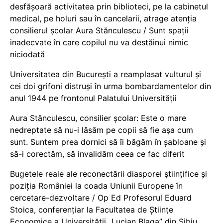
desfășoară activitatea prin biblioteci, pe la cabinetul
medical, pe holuri sau în cancelarii, atrage atenția
consilierul școlar Aura Stănculescu / Sunt spații
inadecvate în care copilul nu va destăinui nimic
niciodată
Universitatea din București a reamplasat vulturul și
cei doi grifoni distruși în urma bombardamentelor din
anul 1944 pe frontonul Palatului Universității
Aura Stănculescu, consilier școlar: Este o mare
nedreptate să nu-i lăsăm pe copii să fie așa cum
sunt. Suntem prea dornici să îi băgăm în șabloane și
să-i corectăm, să invalidăm ceea ce fac diferit
Bugetele reale ale reconectării diasporei științifice și
poziția României la coada Uniunii Europene în
cercetare-dezvoltare / Op Ed Profesorul Eduard
Stoica, conferențiar la Facultatea de Științe
Economice a Universității „Lucian Blaga” din Sibiu