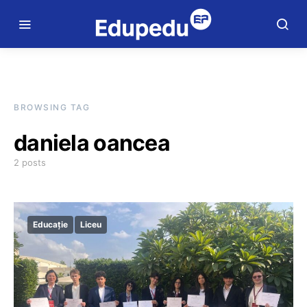
BROWSING TAG
daniela oancea
2 posts
Educație
Liceu