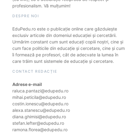
profesionalism. Vă mulțumim!
DESPRE NOI
EduPedu.ro este o publicație online care găzduiește
exclusiv articole din domeniul educației și cercetării.
Urmărim constant cum sunt educați copiii noștri, cine și
cum face politicile din educație și cercetare, cine și cum
îi formează pe profesori, cât de adecvate la lumea în
care trăim sunt sistemele de educație și cercetare.
CONTACT REDACȚIE
Adrese e-mail
raluca.pantazi@edupedu.ro
mihai.peticila@edupedu.ro
costin.ionescu@edupedu.ro
alexa.stanescu@edupedu.ro
diana.ghimisi@edupedu.ro
stefan.lefter@edupedu.ro
ramona.florea@edupedu.ro