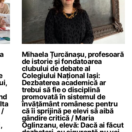
la
Mihaela Țurcănașu, profesoară
de istorie și fondatoarea
clubului de debate al
e
Colegiului Național Iași:
ui,
Dezbaterea academică ar
trebui să fie o disciplină
ând
promovată în sistemul de
lta
învățământ românesc pentru
 /
că îi sprijină pe elevi să aibă
gândire critică / Maria
,
Oglinzanu, elevă: Dacă ai făcut