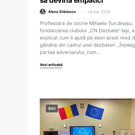
să devină empatici
14 mai 2025
Alexa Stănescu
Profesoara de istorie Mihaela Țurcănașu,
fondatoarea clubului „CN Dezbate” Iași, a
explicat cum îi ajută pe elevi acest mod 
gândire din cadrul unei dezbateri. „Înțelegi
partea adversarului, cum…
Vezi articolul
Știri