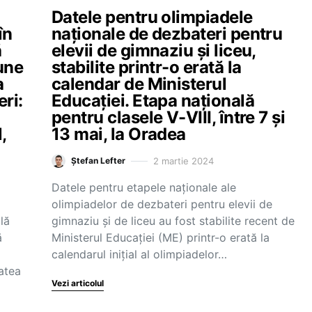
Datele pentru olimpiadele
în
naționale de dezbateri pentru
ă
elevii de gimnaziu și liceu,
une
stabilite printr-o erată la
a
calendar de Ministerul
eri:
Educației. Etapa națională
pentru clasele V-VIII, între 7 și
,
13 mai, la Oradea
2 martie 2024
Ștefan Lefter
Datele pentru etapele naționale ale
olimpiadelor de dezbateri pentru elevii de
lă
gimnaziu și de liceu au fost stabilite recent de
ă
Ministerul Educației (ME) printr-o erată la
calendarul inițial al olimpiadelor…
tatea
Vezi articolul