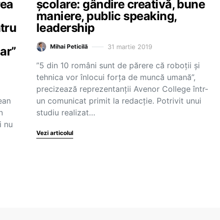
rea
școlare: gândire creativă, bune
maniere, public speaking,
tru
leadership
31 martie 2019
Mihai Peticilă
ar”
”5 din 10 români sunt de părere că roboții și
tehnica vor înlocui forța de muncă umană”,
precizează reprezentanții Avenor College într-
ean
un comunicat primit la redacție. Potrivit unui
n
studiu realizat…
i nu
Vezi articolul