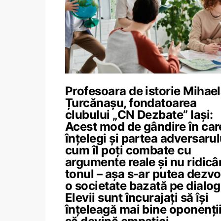
Profesoara de istorie Mihae
Țurcănașu, fondatoarea
clubului „CN Dezbate” Iași:
Acest mod de gândire în car
înțelegi și partea adversarul
cum îl poți combate cu
argumente reale și nu ridic
tonul – așa s-ar putea dezvo
o societate bazată pe dialog
Elevii sunt încurajați să își
înțeleagă mai bine oponenții