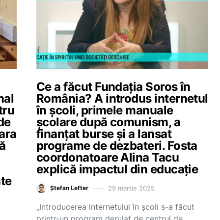
Ce a făcut Fundația Soros în
nal
România? A introdus internetul
tru
în școli, primele manuale
 de
școlare după comunism, a
ara
finanțat burse și a lansat
ă
programe de dezbateri. Fosta
coordonatoare Alina Tacu
explică impactul din educație
ate
29 martie 2025
Ștefan Lefter
„Introducerea internetului în școli s-a făcut
printr-un program derulat de centrul de