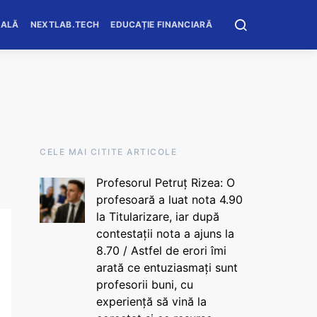
OALĂ
NEXTLAB.TECH
EDUCAȚIE FINANCIARĂ
CELE MAI CITITE ARTICOLE
Profesorul Petruț Rizea: O
profesoară a luat nota 4.90
la Titularizare, iar după
contestații nota a ajuns la
8.70 / Astfel de erori îmi
arată ce entuziasmați sunt
profesorii buni, cu
experiență să vină la