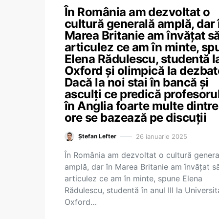
În România am dezvoltat o
cultură generală amplă, dar 
Marea Britanie am învățat s
articulez ce am în minte, sp
Elena Rădulescu, studentă l
Oxford și olimpică la dezbat
Dacă la noi stai în bancă și
asculți ce predică profesorul
în Anglia foarte multe dintre
ore se bazează pe discuții
26 ianuarie 2025
Ștefan Lefter
În România am dezvoltat o cultură genera
amplă, dar în Marea Britanie am învățat s
articulez ce am în minte, spune Elena
Rădulescu, studentă în anul III la Universi
Oxford…