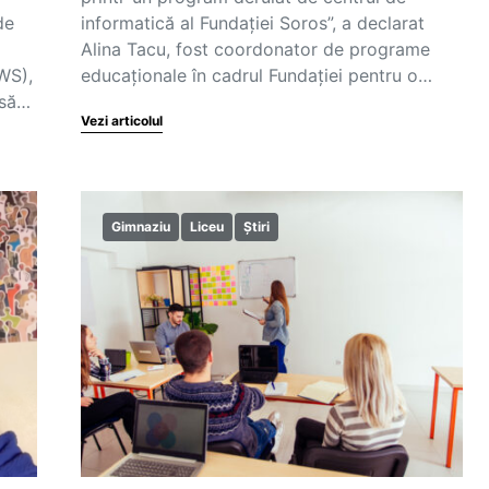
de
informatică al Fundației Soros”, a declarat
Alina Tacu, fost coordonator de programe
WS),
educaționale în cadrul Fundației pentru o…
 să…
Vezi articolul
Gimnaziu
Liceu
Știri