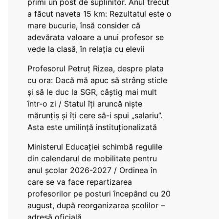
primi un post de suplinitor. Anul trecut
a făcut naveta 15 km: Rezultatul este o
mare bucurie, însă consider că
adevărata valoare a unui profesor se
vede la clasă, în relația cu elevii
Profesorul Petruț Rizea, despre plata
cu ora: Dacă mă apuc să strâng sticle
și să le duc la SGR, câștig mai mult
într-o zi / Statul îți aruncă niște
mărunțiș și îți cere să-i spui „salariu”.
Asta este umilință instituționalizată
Ministerul Educației schimbă regulile
din calendarul de mobilitate pentru
anul școlar 2026-2027 / Ordinea în
care se va face repartizarea
profesorilor pe posturi începând cu 20
august, după reorganizarea școlilor –
adresă oficială