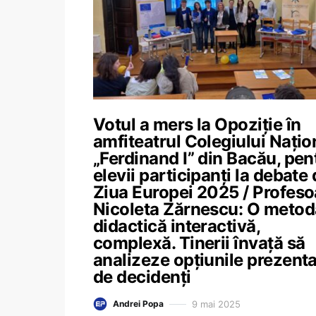
Votul a mers la Opoziție în
amfiteatrul Colegiului Națio
„Ferdinand I” din Bacău, pen
elevii participanți la debate
Ziua Europei 2025 / Profeso
Nicoleta Zărnescu: O metod
didactică interactivă,
complexă. Tinerii învață să
analizeze opțiunile prezent
de decidenți
9 mai 2025
Andrei Popa