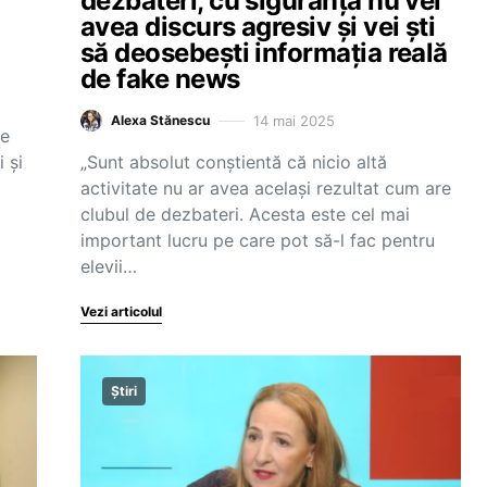
dezbateri, cu siguranță nu vei
avea discurs agresiv și vei ști
să deosebești informația reală
de fake news
14 mai 2025
Alexa Stănescu
de
 și
„Sunt absolut conștientă că nicio altă
activitate nu ar avea același rezultat cum are
clubul de dezbateri. Acesta este cel mai
important lucru pe care pot să-l fac pentru
elevii…
Vezi articolul
Știri