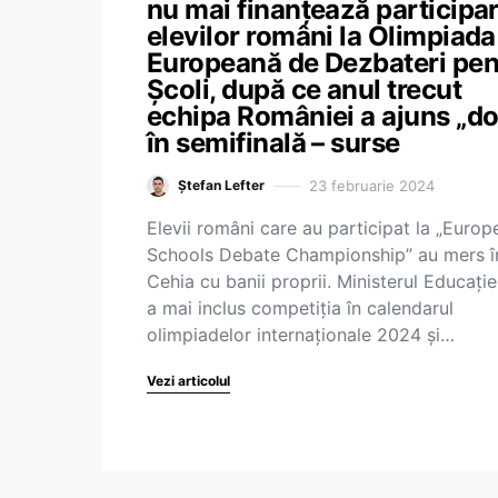
nu mai finanțează participa
elevilor români la Olimpiada
Europeană de Dezbateri pen
Școli, după ce anul trecut
echipa României a ajuns „do
în semifinală – surse
23 februarie 2024
Ștefan Lefter
Elevii români care au participat la „Europ
Schools Debate Championship” au mers î
Cehia cu banii proprii. Ministerul Educație
a mai inclus competiția în calendarul
olimpiadelor internaționale 2024 și…
Vezi articolul