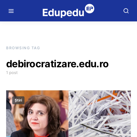
BROWSING TAG
debirocratizare.edu.ro
1 post
Știri