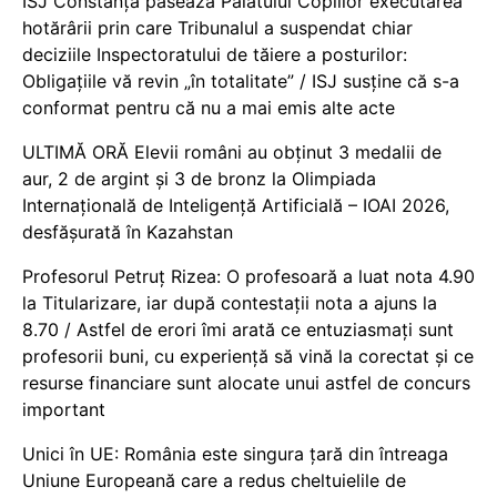
ISJ Constanța pasează Palatului Copiilor executarea
hotărârii prin care Tribunalul a suspendat chiar
deciziile Inspectoratului de tăiere a posturilor:
Obligațiile vă revin „în totalitate” / ISJ susține că s-a
conformat pentru că nu a mai emis alte acte
ULTIMĂ ORĂ Elevii români au obținut 3 medalii de
aur, 2 de argint și 3 de bronz la Olimpiada
Internațională de Inteligență Artificială – IOAI 2026,
desfășurată în Kazahstan
Profesorul Petruț Rizea: O profesoară a luat nota 4.90
la Titularizare, iar după contestații nota a ajuns la
8.70 / Astfel de erori îmi arată ce entuziasmați sunt
profesorii buni, cu experiență să vină la corectat și ce
resurse financiare sunt alocate unui astfel de concurs
important
Unici în UE: România este singura țară din întreaga
Uniune Europeană care a redus cheltuielile de