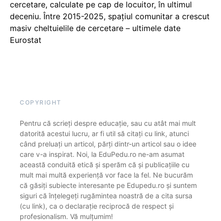
cercetare, calculate pe cap de locuitor, în ultimul
deceniu. Între 2015-2025, spațiul comunitar a crescut
masiv cheltuielile de cercetare – ultimele date
Eurostat
COPYRIGHT
Pentru că scrieți despre educație, sau cu atât mai mult
datorită acestui lucru, ar fi util să citați cu link, atunci
când preluați un articol, părți dintr-un articol sau o idee
care v-a inspirat. Noi, la EduPedu.ro ne-am asumat
această conduită etică și sperăm că și publicațiile cu
mult mai multă experiență vor face la fel. Ne bucurăm
că găsiți subiecte interesante pe Edupedu.ro și suntem
siguri că înțelegeți rugămintea noastră de a cita sursa
(cu link), ca o declarație reciprocă de respect și
profesionalism. Vă mulțumim!