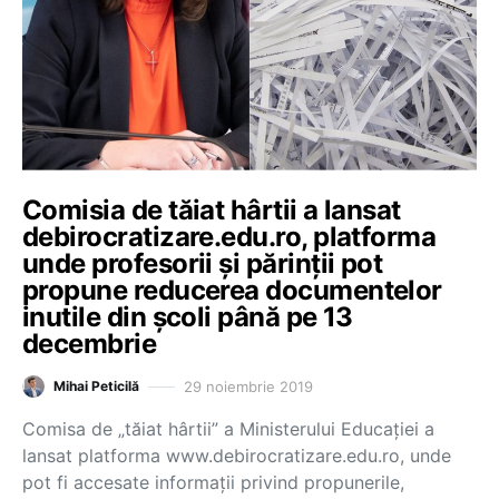
Comisia de tăiat hârtii a lansat
debirocratizare.edu.ro, platforma
unde profesorii şi părinţii pot
propune reducerea documentelor
inutile din şcoli până pe 13
decembrie
29 noiembrie 2019
Mihai Peticilă
Comisa de „tăiat hârtii” a Ministerului Educaţiei a
lansat platforma www.debirocratizare.edu.ro, unde
pot fi accesate informaţii privind propunerile,