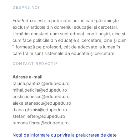
DESPRE NOI
EduPedu.ro este o publicație online care găzduiește
exclusiv articole din domeniul educației și cercetării.
Urmărim constant cum sunt educați copiii noștri, cine și
cum face politicile din educație și cercetare, cine și cum
îi formează pe profesori, cât de adecvate la lumea în
care trăim sunt sistemele de educație și cercetare.
CONTACT REDACȚIE
Adrese e-mail
raluca.pantazi@edupedu.ro
mihai.peticila@edupedu.ro
costin.ionescu@edupedu.ro
alexa.stanescu@edupedu.ro
diana.ghimisi@edupedu.ro
stefan.lefter@edupedu.ro
ramona.florea@edupedu.ro
Notă de informare cu privire la prelucrarea de date