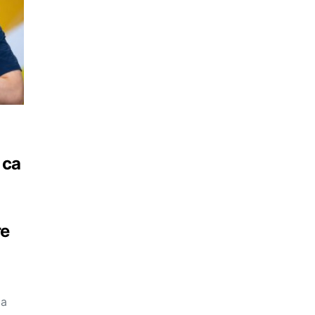
 ca
a
re
 a