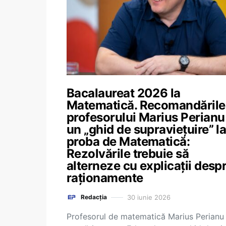
Bacalaureat 2026 la
Matematică. Recomandările
profesorului Marius Perianu
un „ghid de supraviețuire” l
proba de Matematică:
Rezolvările trebuie să
alterneze cu explicații desp
raționamente
30 iunie 2026
Redacția
Profesorul de matematică Marius Perianu