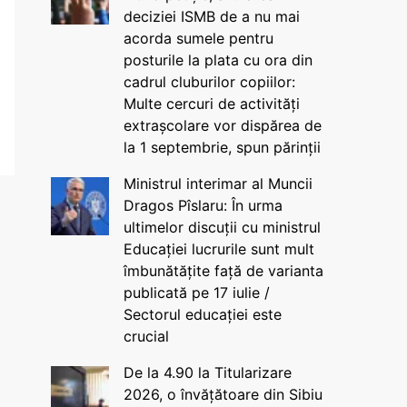
deciziei ISMB de a nu mai
acorda sumele pentru
posturile la plata cu ora din
cadrul cluburilor copiilor:
Multe cercuri de activități
extrașcolare vor dispărea de
la 1 septembrie, spun părinții
Ministrul interimar al Muncii
Dragos Pîslaru: În urma
ultimelor discuții cu ministrul
Educației lucrurile sunt mult
îmbunătățite față de varianta
publicată pe 17 iulie /
Sectorul educației este
crucial
De la 4.90 la Titularizare
2026, o învățătoare din Sibiu