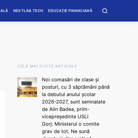
OALĂ
NEXTLAB.TECH
EDUCAȚIE FINANCIARĂ
CELE MAI CITITE ARTICOLE
Noi comasări de clase și
posturi, cu 3 săptămâni până
la debutul anului școlar
2026-2027, sunt semnalate
de Alin Badea, prim-
vicepreședinte USLI
Gorj: Ministerul o comite
grav de tot. Ne sună