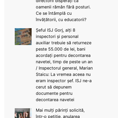
directorii disperați că
oamenii rămân fără posturi.
Ce se întâmplă cu
învățătorii, cu educatorii?
Șeful ISJ Gorj, alți 8
inspectori și personal
auxiliar trebuie să returneze
peste 55.000 de lei, bani
acordați pentru decontarea
navetei, timp de peste un an
/ Inspectorul general, Marian
Staicu: La vremea aceea nu
eram inspector șef. ISJ ne-a
cerut să depunem
documente pentru
decontarea navetei
Mai mulți părinți solicită,
într-o petiție, anularea