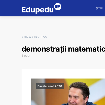
ȘTIRI
BROWSING TAG
demonstrații matemati
1 post
Bacalaureat 2026