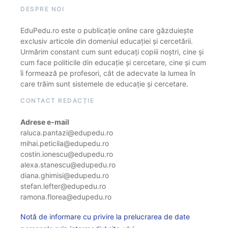
DESPRE NOI
EduPedu.ro este o publicație online care găzduiește
exclusiv articole din domeniul educației și cercetării.
Urmărim constant cum sunt educați copiii noștri, cine și
cum face politicile din educație și cercetare, cine și cum
îi formează pe profesori, cât de adecvate la lumea în
care trăim sunt sistemele de educație și cercetare.
CONTACT REDACȚIE
Adrese e-mail
raluca.pantazi@edupedu.ro
mihai.peticila@edupedu.ro
costin.ionescu@edupedu.ro
alexa.stanescu@edupedu.ro
diana.ghimisi@edupedu.ro
stefan.lefter@edupedu.ro
ramona.florea@edupedu.ro
Notă de informare cu privire la prelucrarea de date