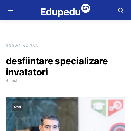
BROWSING TAG
desfiintare specializare
invatatori
4 posts
Știri