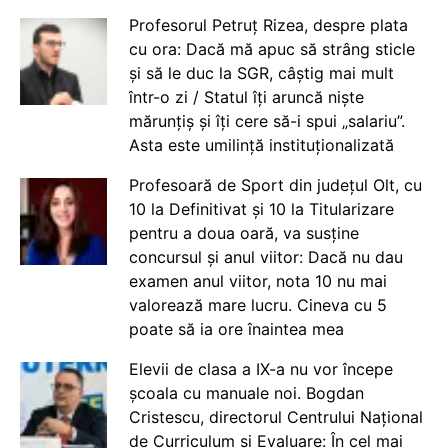
Profesorul Petruț Rizea, despre plata
cu ora: Dacă mă apuc să strâng sticle
și să le duc la SGR, câștig mai mult
într-o zi / Statul îți aruncă niște
mărunțiș și îți cere să-i spui „salariu”.
Asta este umilință instituționalizată
Profesoară de Sport din județul Olt, cu
10 la Definitivat și 10 la Titularizare
pentru a doua oară, va susține
concursul și anul viitor: Dacă nu dau
examen anul viitor, nota 10 nu mai
valorează mare lucru. Cineva cu 5
poate să ia ore înaintea mea
Elevii de clasa a IX-a nu vor începe
școala cu manuale noi. Bogdan
Cristescu, directorul Centrului Național
de Curriculum și Evaluare: În cel mai