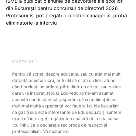
ISMB a publicat planurile de dezvoltare ale școlilor
din București pentru concursul de directori 2026.
Profesorii își pot pregăti proiectul managerial, probă
eliminatorie la interviu
COPYRIGHT
Pentru că scrieți despre educație, sau cu atât mai mult
datorită acestui lucru, ar fi util să citați cu link, atunci
când preluați un articol, părți dintr-un articol sau o idee
care v-a inspirat. Noi, la EduPedu.ro ne-am asumat
această conduită etică și sperăm că și publicațiile cu
mult mai multă experiență vor face la fel. Ne bucurăm
că găsiți subiecte interesante pe Edupedu.ro și suntem
siguri că înțelegeți rugămintea noastră de a cita sursa
(cu link), ca o declarație reciprocă de respect și
profesionalism. Vă mulțumim!