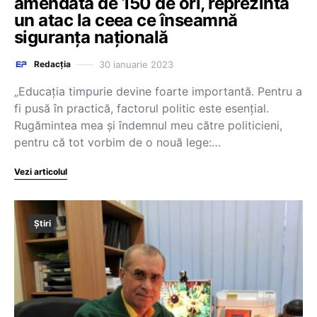
amendată de 150 de ori, reprezintă
un atac la ceea ce înseamnă
siguranța națională
30 ianuarie 2023
Redacția
„Educația timpurie devine foarte importantă. Pentru a
fi pusă în practică, factorul politic este esențial.
Rugămintea mea și îndemnul meu către politicieni,
pentru că tot vorbim de o nouă lege:…
Vezi articolul
Știri