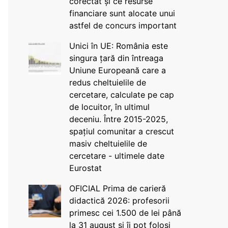
corectat și ce resurse
financiare sunt alocate unui
astfel de concurs important
Unici în UE: România este
singura țară din întreaga
Uniune Europeană care a
redus cheltuielile de
cercetare, calculate pe cap
de locuitor, în ultimul
deceniu. Între 2015-2025,
spațiul comunitar a crescut
masiv cheltuielile de
cercetare - ultimele date
Eurostat
OFICIAL Prima de carieră
didactică 2026: profesorii
primesc cei 1.500 de lei până
la 31 august și îi pot folosi