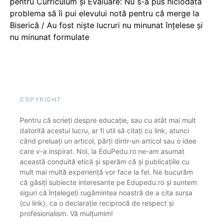
pentru Curriculum și Evaluare: Nu s-a pus niciodată
problema să îi pui elevului notă pentru că merge la
Biserică / Au fost niște lucruri nu minunat înțelese și
nu minunat formulate
COPYRIGHT
Pentru că scrieți despre educație, sau cu atât mai mult
datorită acestui lucru, ar fi util să citați cu link, atunci
când preluați un articol, părți dintr-un articol sau o idee
care v-a inspirat. Noi, la EduPedu.ro ne-am asumat
această conduită etică și sperăm că și publicațiile cu
mult mai multă experiență vor face la fel. Ne bucurăm
că găsiți subiecte interesante pe Edupedu.ro și suntem
siguri că înțelegeți rugămintea noastră de a cita sursa
(cu link), ca o declarație reciprocă de respect și
profesionalism. Vă mulțumim!