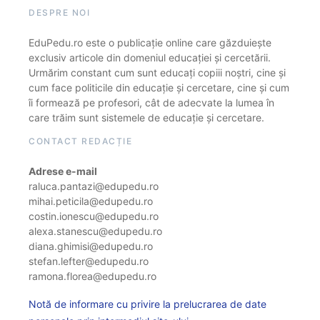
DESPRE NOI
EduPedu.ro este o publicație online care găzduiește
exclusiv articole din domeniul educației și cercetării.
Urmărim constant cum sunt educați copiii noștri, cine și
cum face politicile din educație și cercetare, cine și cum
îi formează pe profesori, cât de adecvate la lumea în
care trăim sunt sistemele de educație și cercetare.
CONTACT REDACȚIE
Adrese e-mail
raluca.pantazi@edupedu.ro
mihai.peticila@edupedu.ro
costin.ionescu@edupedu.ro
alexa.stanescu@edupedu.ro
diana.ghimisi@edupedu.ro
stefan.lefter@edupedu.ro
ramona.florea@edupedu.ro
Notă de informare cu privire la prelucrarea de date