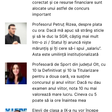
corectat și ce resurse financiare sunt
alocate unui astfel de concurs
important
Profesorul Petruț Rizea, despre plata
cu ora: Dacă mă apuc să strâng sticle
și să le duc la SGR, câștig mai mult
într-o zi / Statul îți aruncă niște
mărunțiș și îți cere să-i spui „salariu”.
Asta este umilință instituționalizată
Profesoară de Sport din județul Olt, cu
10 la Definitivat și 10 la Titularizare
pentru a doua oară, va susține
concursul și anul viitor: Dacă nu dau
examen anul viitor, nota 10 nu mai
valorează mare lucru. Cineva cu 5
poate să ia ore înaintea mea
Elevii de clasa a IX-a nu vor începe