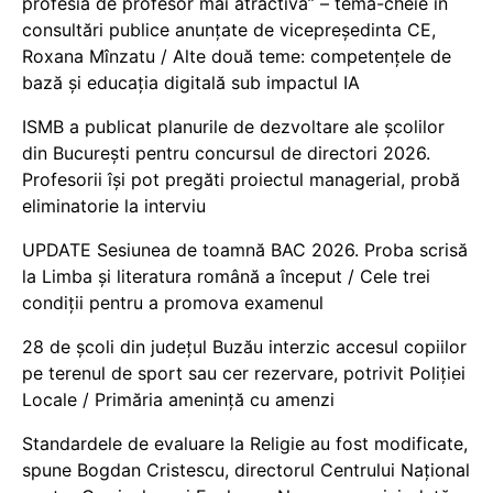
profesia de profesor mai atractivă” – temă-cheie în
consultări publice anunțate de vicepreședinta CE,
Roxana Mînzatu / Alte două teme: competențele de
bază și educația digitală sub impactul IA
ISMB a publicat planurile de dezvoltare ale școlilor
din București pentru concursul de directori 2026.
Profesorii își pot pregăti proiectul managerial, probă
eliminatorie la interviu
UPDATE Sesiunea de toamnă BAC 2026. Proba scrisă
la Limba și literatura română a început / Cele trei
condiții pentru a promova examenul
28 de școli din județul Buzău interzic accesul copiilor
pe terenul de sport sau cer rezervare, potrivit Poliției
Locale / Primăria amenință cu amenzi
Standardele de evaluare la Religie au fost modificate,
spune Bogdan Cristescu, directorul Centrului Național