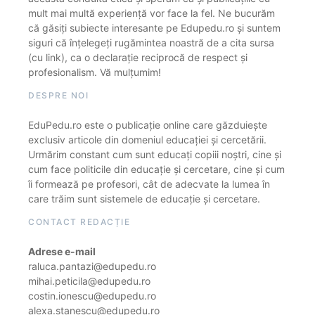
mult mai multă experiență vor face la fel. Ne bucurăm
că găsiți subiecte interesante pe Edupedu.ro și suntem
siguri că înțelegeți rugămintea noastră de a cita sursa
(cu link), ca o declarație reciprocă de respect și
profesionalism. Vă mulțumim!
DESPRE NOI
EduPedu.ro este o publicație online care găzduiește
exclusiv articole din domeniul educației și cercetării.
Urmărim constant cum sunt educați copiii noștri, cine și
cum face politicile din educație și cercetare, cine și cum
îi formează pe profesori, cât de adecvate la lumea în
care trăim sunt sistemele de educație și cercetare.
CONTACT REDACȚIE
Adrese e-mail
raluca.pantazi@edupedu.ro
mihai.peticila@edupedu.ro
costin.ionescu@edupedu.ro
alexa.stanescu@edupedu.ro