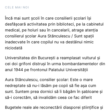
CELE MAI NOI
Încă mai sunt școli în care consilierii școlari își
desfășoară activitatea prin biblioteci, pe la cabinetul
medical, pe holuri sau în cancelarii, atrage atenția
consilierul școlar Aura Stănculescu / Sunt spații
inadecvate în care copilul nu va destăinui nimic
niciodată
Universitatea din București a reamplasat vulturul și
cei doi grifoni distruși în urma bombardamentelor din
anul 1944 pe frontonul Palatului Universității
Aura Stănculescu, consilier școlar: Este o mare
nedreptate să nu-i lăsăm pe copii să fie așa cum
sunt. Suntem prea dornici să îi băgăm în șabloane și
să-i corectăm, să invalidăm ceea ce fac diferit
Bugetele reale ale reconectării diasporei științifice și