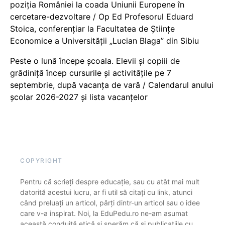
poziția României la coada Uniunii Europene în
cercetare-dezvoltare / Op Ed Profesorul Eduard
Stoica, conferențiar la Facultatea de Științe
Economice a Universității „Lucian Blaga” din Sibiu
Peste o lună începe școala. Elevii și copiii de
grădiniță încep cursurile și activitățile pe 7
septembrie, după vacanța de vară / Calendarul anului
școlar 2026-2027 și lista vacanțelor
COPYRIGHT
Pentru că scrieți despre educație, sau cu atât mai mult
datorită acestui lucru, ar fi util să citați cu link, atunci
când preluați un articol, părți dintr-un articol sau o idee
care v-a inspirat. Noi, la EduPedu.ro ne-am asumat
această conduită etică și sperăm că și publicațiile cu