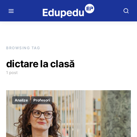
BROWSING TAG
dictare la clasă
1 post
Analize
Profesori