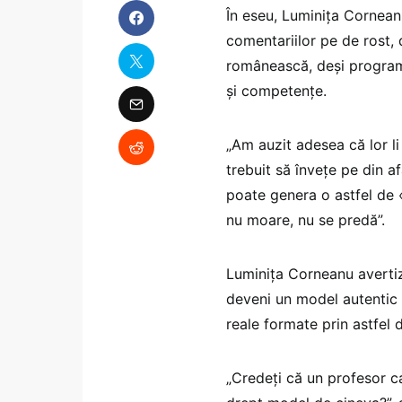
În eseu, Luminița Corneanu 
comentariilor pe de rost,
românească, deși program
și competențe.
„Am auzit adesea că lor li
trebuit să învețe pe din a
poate genera o astfel de 
nu moare, nu se predă”.
Luminița Corneanu averti
deveni un model autentic 
reale formate prin astfel
„Credeți că un profesor c