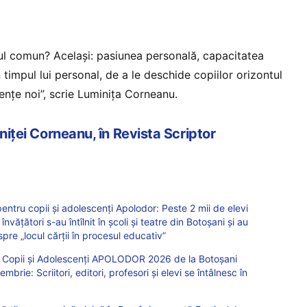
ul comun? Același: pasiunea personală, capacitatea
 timpul lui personal, de a le deschide copiilor orizontul
iențe noi”, scrie Luminița Corneanu.
iniței Corneanu, în Revista Scriptor
pentru copii și adolescenți Apolodor: Peste 2 mii de elevi
nvățători s-au întîlnit în școli și teatre din Botoșani și au
spre „locul cărții în procesul educativ”
ru Copii și Adolescenți APOLODOR 2026 de la Botoșani
brie: Scriitori, editori, profesori și elevi se întâlnesc în