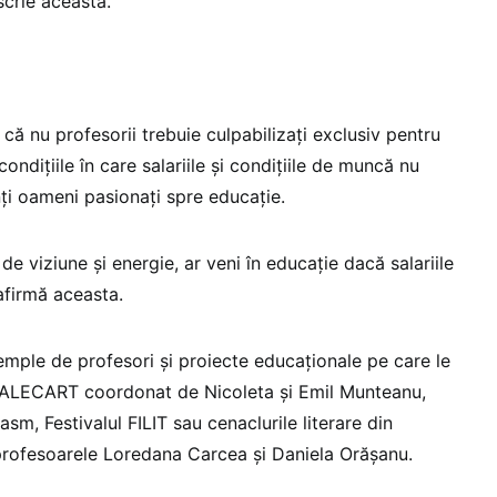
scrie aceasta.
ă nu profesorii trebuie culpabilizați exclusiv pentru
ondițiile în care salariile și condițiile de muncă nu
nți oameni pasionați spre educație.
i de viziune și energie, ar veni în educație dacă salariile
 afirmă aceasta.
xemple de profesori și proiecte educaționale pe care le
 ALECART coordonat de Nicoleta și Emil Munteanu,
sm, Festivalul FILIT sau cenaclurile literare din
rofesoarele Loredana Carcea și Daniela Orășanu.