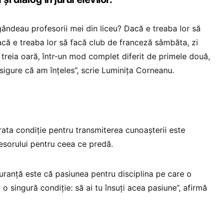
 gândeau profesorii mei din liceu? Dacă e treaba lor să
dacă e treaba lor să facă club de franceză sâmbăta, zi
 treia oară, într-un mod complet diferit de primele două,
asigure că am înțeles”, scrie Luminița Corneanu.
ta condiție pentru transmiterea cunoașterii este
esorului pentru ceea ce predă.
uranță este că pasiunea pentru disciplina pe care o
 o singură condiție: să ai tu însuți acea pasiune”, afirmă