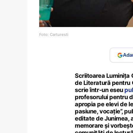
Foto: Carturesti
Adau
Scriitoarea Luminița 
de Literatură pentru 
scrie într-un eseu
pub
profesorului pentru d
apropia pe elevi de le
pasiune, vocație”, pub
editate de Junimea, 
memorare și vorbește
comunități de lectură ș