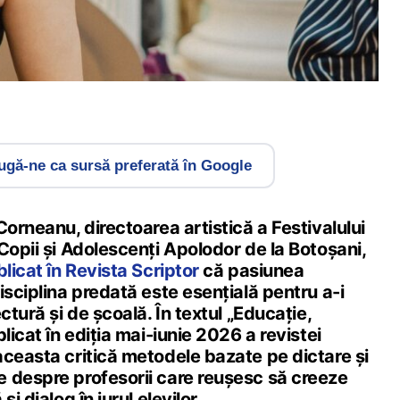
gă-ne ca sursă preferată în Google
Corneanu, directoarea artistică a Festivalului
Copii și Adolescenți Apolodor de la Botoșani,
licat în Revista Scriptor
că pasiunea
isciplina predată este esențială pentru a-i
ctură și de școală. În textul „Educație,
licat în ediția mai-iunie 2026 a revistei
aceasta critică metodele bazate pe dictare și
 despre profesorii care reușesc să creeze
i dialog în jurul elevilor.