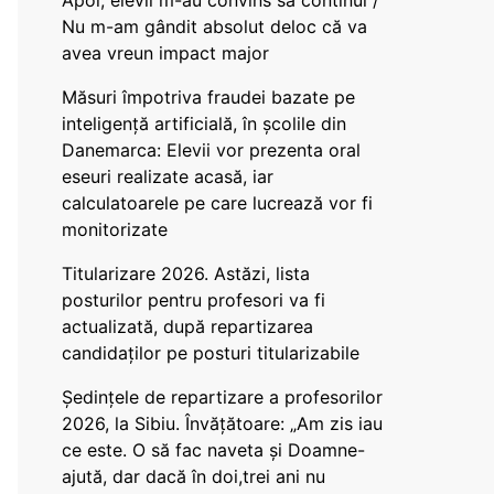
Apoi, elevii m-au convins să continui /
Nu m-am gândit absolut deloc că va
avea vreun impact major
Măsuri împotriva fraudei bazate pe
inteligență artificială, în școlile din
Danemarca: Elevii vor prezenta oral
eseuri realizate acasă, iar
calculatoarele pe care lucrează vor fi
monitorizate
Titularizare 2026. Astăzi, lista
posturilor pentru profesori va fi
actualizată, după repartizarea
candidaților pe posturi titularizabile
Ședințele de repartizare a profesorilor
2026, la Sibiu. Învățătoare: „Am zis iau
ce este. O să fac naveta și Doamne-
ajută, dar dacă în doi,trei ani nu