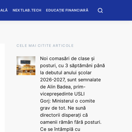
OALĂ
NEXTLAB.TECH
EDUCAȚIE FINANCIARĂ
CELE MAI CITITE ARTICOLE
Noi comasări de clase și
posturi, cu 3 săptămâni până
la debutul anului școlar
2026-2027, sunt semnalate
de Alin Badea, prim-
vicepreședinte USLI
Gorj: Ministerul o comite
grav de tot. Ne sună
directorii disperați că
oamenii rămân fără posturi.
Ce se întâmplă cu