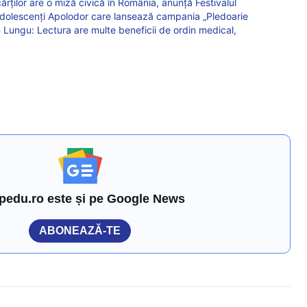
ărților are o miză civică în România, anunță Festivalul
 Adolescenți Apolodor care lansează campania „Pledoarie
an Lungu: Lectura are multe beneficii de ordin medical,
pedu.ro este și pe Google News
ABONEAZĂ-TE