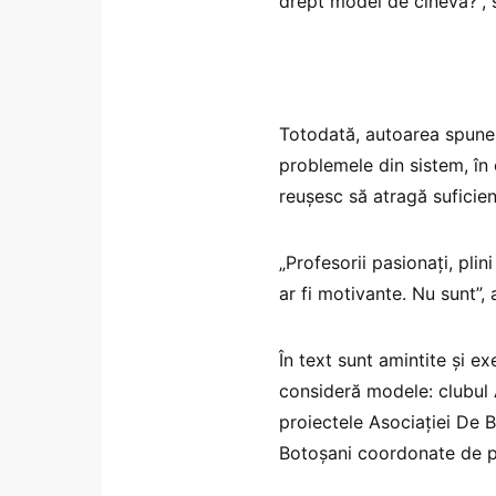
drept model de cineva?”, 
Totodată, autoarea spune c
problemele din sistem, în c
reușesc să atragă suficie
„Profesorii pasionați, plin
ar fi motivante. Nu sunt”,
În text sunt amintite și e
consideră modele: clubul
proiectele Asociației De Ba
Botoșani coordonate de p