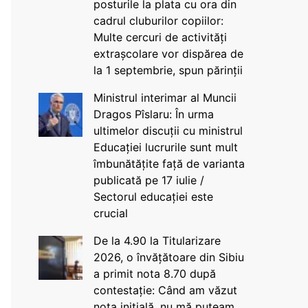
posturile la plata cu ora din
cadrul cluburilor copiilor:
Multe cercuri de activități
extrașcolare vor dispărea de
la 1 septembrie, spun părinții
Ministrul interimar al Muncii
Dragos Pîslaru: În urma
ultimelor discuții cu ministrul
Educației lucrurile sunt mult
îmbunătățite față de varianta
publicată pe 17 iulie /
Sectorul educației este
crucial
De la 4.90 la Titularizare
2026, o învățătoare din Sibiu
a primit nota 8.70 după
contestație: Când am văzut
nota inițială, nu mă puteam