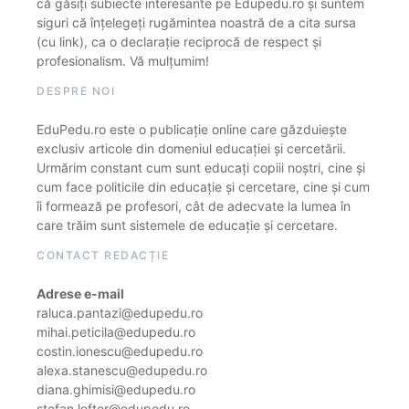
că găsiți subiecte interesante pe Edupedu.ro și suntem
siguri că înțelegeți rugămintea noastră de a cita sursa
(cu link), ca o declarație reciprocă de respect și
profesionalism. Vă mulțumim!
DESPRE NOI
EduPedu.ro este o publicație online care găzduiește
exclusiv articole din domeniul educației și cercetării.
Urmărim constant cum sunt educați copiii noștri, cine și
cum face politicile din educație și cercetare, cine și cum
îi formează pe profesori, cât de adecvate la lumea în
care trăim sunt sistemele de educație și cercetare.
CONTACT REDACȚIE
Adrese e-mail
raluca.pantazi@edupedu.ro
mihai.peticila@edupedu.ro
costin.ionescu@edupedu.ro
alexa.stanescu@edupedu.ro
diana.ghimisi@edupedu.ro
stefan.lefter@edupedu.ro