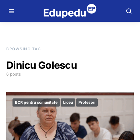
BROWSING TAG
Dinicu Golescu
6 posts
BCR pentru comunitate
Liceu
Profesori