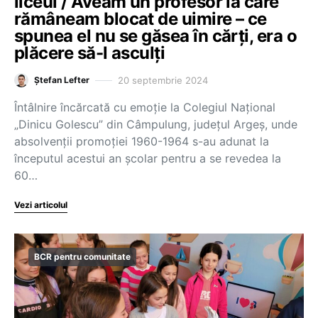
liceul / Aveam un profesor la care
rămâneam blocat de uimire – ce
spunea el nu se găsea în cărți, era o
plăcere să-l asculți
20 septembrie 2024
Ștefan Lefter
Întâlnire încărcată cu emoție la Colegiul Național
„Dinicu Golescu” din Câmpulung, județul Argeș, unde
absolvenții promoției 1960-1964 s-au adunat la
începutul acestui an școlar pentru a se revedea la
60…
Vezi articolul
BCR pentru comunitate