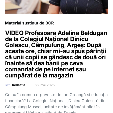
Material susținut de BCR
VIDEO Profesoara Adelina Beldugan
de la Colegiul Național Dinicu
Golescu, Câmpulung, Argeș: După
aceste ore, chiar mi-au spus părinții
că unii copii se gândesc de două ori
înainte să dea banii pe ceva
comandat de pe internet sau
cumpărat de la magazin
22 mai 2025
Redacția
Ce au în comun o poveste de Ion Creangă și educația
financiară? La Colegiul Național „Dinicu Golescu” din
Câmpulung Muscel, unitate de învățământ pilot în
programul LifeLab susținut de Școala…