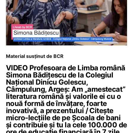
Material susținut de BCR
VIDEO Profesoara de Limba română
Simona Bădițescu de la Colegiul
Național Dinicu Golescu,
Câmpulung, Argeș: Am „amestecat”
literatura română și valorile ei cu o
nouă formă de învățare, foarte
inovativă, a prezentului / Citește
micro-lecțiile de pe Școala de bani
și contribuie și tu la cele 100.000 de
ore de educație financiară în 7 zile