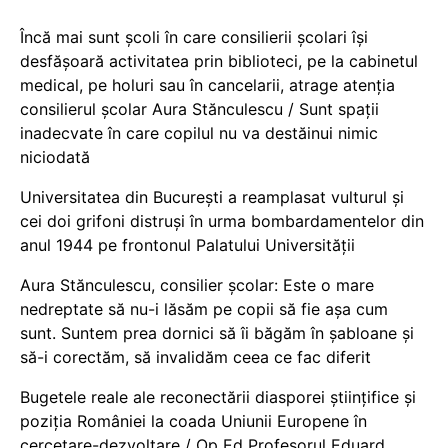
Încă mai sunt școli în care consilierii școlari își
desfășoară activitatea prin biblioteci, pe la cabinetul
medical, pe holuri sau în cancelarii, atrage atenția
consilierul școlar Aura Stănculescu / Sunt spații
inadecvate în care copilul nu va destăinui nimic
niciodată
Universitatea din București a reamplasat vulturul și
cei doi grifoni distruși în urma bombardamentelor din
anul 1944 pe frontonul Palatului Universității
Aura Stănculescu, consilier școlar: Este o mare
nedreptate să nu-i lăsăm pe copii să fie așa cum
sunt. Suntem prea dornici să îi băgăm în șabloane și
să-i corectăm, să invalidăm ceea ce fac diferit
Bugetele reale ale reconectării diasporei științifice și
poziția României la coada Uniunii Europene în
cercetare-dezvoltare / Op Ed Profesorul Eduard