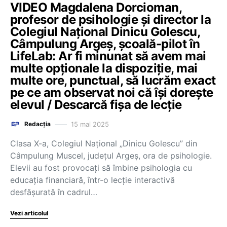
VIDEO Magdalena Dorcioman,
profesor de psihologie și director la
Colegiul Național Dinicu Golescu,
Câmpulung Argeș, școală-pilot în
LifeLab: Ar fi minunat să avem mai
multe opționale la dispoziție, mai
multe ore, punctual, să lucrăm exact
pe ce am observat noi că își dorește
elevul / Descarcă fișa de lecție
15 mai 2025
Redacția
Clasa X-a, Colegiul Național „Dinicu Golescu” din
Câmpulung Muscel, județul Argeș, ora de psihologie.
Elevii au fost provocați să îmbine psihologia cu
educația financiară, într-o lecție interactivă
desfășurată în cadrul…
Vezi articolul