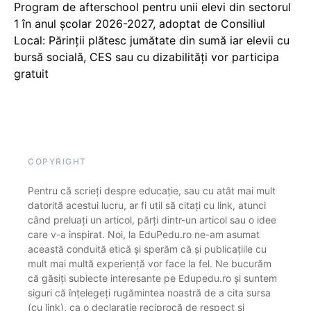
Program de afterschool pentru unii elevi din sectorul
1 în anul școlar 2026-2027, adoptat de Consiliul
Local: Părinții plătesc jumătate din sumă iar elevii cu
bursă socială, CES sau cu dizabilităţi vor participa
gratuit
COPYRIGHT
Pentru că scrieți despre educație, sau cu atât mai mult
datorită acestui lucru, ar fi util să citați cu link, atunci
când preluați un articol, părți dintr-un articol sau o idee
care v-a inspirat. Noi, la EduPedu.ro ne-am asumat
această conduită etică și sperăm că și publicațiile cu
mult mai multă experiență vor face la fel. Ne bucurăm
că găsiți subiecte interesante pe Edupedu.ro și suntem
siguri că înțelegeți rugămintea noastră de a cita sursa
(cu link), ca o declarație reciprocă de respect și