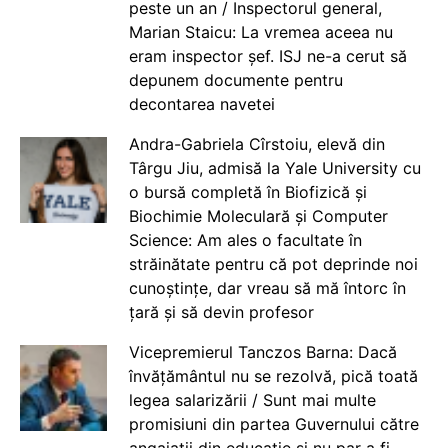
peste un an / Inspectorul general,
Marian Staicu: La vremea aceea nu
eram inspector șef. ISJ ne-a cerut să
depunem documente pentru
decontarea navetei
Andra-Gabriela Cîrstoiu, elevă din
Târgu Jiu, admisă la Yale University cu
o bursă completă în Biofizică și
Biochimie Moleculară și Computer
Science: Am ales o facultate în
străinătate pentru că pot deprinde noi
cunoștințe, dar vreau să mă întorc în
țară și să devin profesor
Vicepremierul Tanczos Barna: Dacă
învățământul nu se rezolvă, pică toată
legea salarizării / Sunt mai multe
promisiuni din partea Guvernului către
angajații din educație și nu par a fi