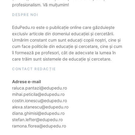
profesionalism. Vă mulțumim!
DESPRE NOI
EduPedu.ro este o publicație online care găzduiește
exclusiv articole din domeniul educației și cercetării.
Urmărim constant cum sunt educați copiii noștri, cine și
cum face politicile din educație și cercetare, cine și cum
îi formează pe profesori, cât de adecvate la lumea în
care trăim sunt sistemele de educație și cercetare.
CONTACT REDACȚIE
Adrese e-mail
raluca.pantazi@edupedu.ro
mihai.peticila@edupedu.ro
costin.ionescu@edupedu.ro
alexa.stanescu@edupedu.ro
diana.ghimisi@edupedu.ro
stefan.lefter@edupedu.ro
ramona.florea@edupedu.ro