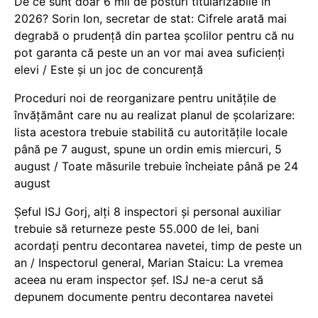
De ce sunt doar 6 mii de posturi titularizabile în
2026? Sorin Ion, secretar de stat: Cifrele arată mai
degrabă o prudență din partea școlilor pentru că nu
pot garanta că peste un an vor mai avea suficienți
elevi / Este și un joc de concurență
Proceduri noi de reorganizare pentru unitățile de
învățământ care nu au realizat planul de școlarizare:
lista acestora trebuie stabilită cu autoritățile locale
până pe 7 august, spune un ordin emis miercuri, 5
august / Toate măsurile trebuie încheiate până pe 24
august
Șeful ISJ Gorj, alți 8 inspectori și personal auxiliar
trebuie să returneze peste 55.000 de lei, bani
acordați pentru decontarea navetei, timp de peste un
an / Inspectorul general, Marian Staicu: La vremea
aceea nu eram inspector șef. ISJ ne-a cerut să
depunem documente pentru decontarea navetei