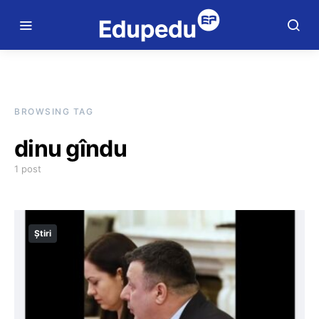
BROWSING TAG
dinu gîndu
1 post
Știri