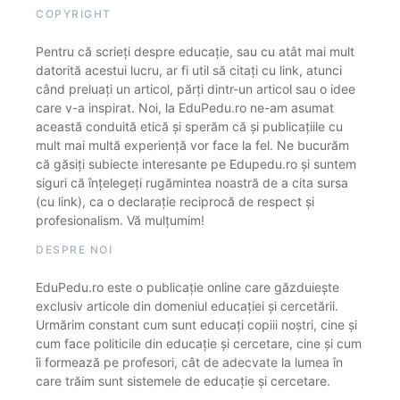
COPYRIGHT
Pentru că scrieți despre educație, sau cu atât mai mult
datorită acestui lucru, ar fi util să citați cu link, atunci
când preluați un articol, părți dintr-un articol sau o idee
care v-a inspirat. Noi, la EduPedu.ro ne-am asumat
această conduită etică și sperăm că și publicațiile cu
mult mai multă experiență vor face la fel. Ne bucurăm
că găsiți subiecte interesante pe Edupedu.ro și suntem
siguri că înțelegeți rugămintea noastră de a cita sursa
(cu link), ca o declarație reciprocă de respect și
profesionalism. Vă mulțumim!
DESPRE NOI
EduPedu.ro este o publicație online care găzduiește
exclusiv articole din domeniul educației și cercetării.
Urmărim constant cum sunt educați copiii noștri, cine și
cum face politicile din educație și cercetare, cine și cum
îi formează pe profesori, cât de adecvate la lumea în
care trăim sunt sistemele de educație și cercetare.