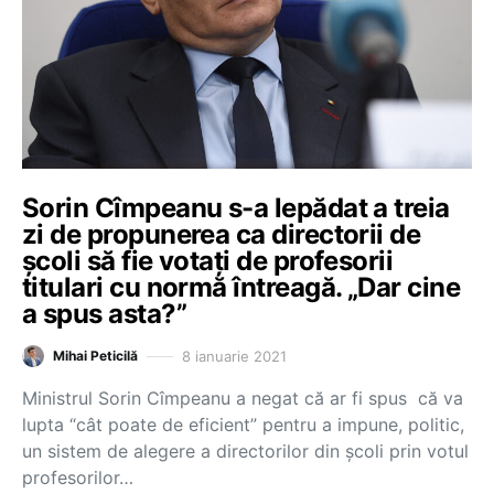
Sorin Cîmpeanu s-a lepădat a treia
zi de propunerea ca directorii de
școli să fie votați de profesorii
titulari cu normă întreagă. „Dar cine
a spus asta?”
8 ianuarie 2021
Mihai Peticilă
Ministrul Sorin Cîmpeanu a negat că ar fi spus că va
lupta “cât poate de eficient” pentru a impune, politic,
un sistem de alegere a directorilor din școli prin votul
profesorilor…