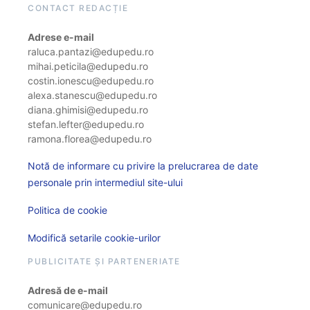
CONTACT REDACȚIE
Adrese e-mail
raluca.pantazi@edupedu.ro
mihai.peticila@edupedu.ro
costin.ionescu@edupedu.ro
alexa.stanescu@edupedu.ro
diana.ghimisi@edupedu.ro
stefan.lefter@edupedu.ro
ramona.florea@edupedu.ro
Notă de informare cu privire la prelucrarea de date
personale prin intermediul site-ului
Politica de cookie
Modifică setarile cookie-urilor
PUBLICITATE ȘI PARTENERIATE
Adresă de e-mail
comunicare@edupedu.ro