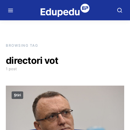
BROWSING TAG
directori vot
1 post
Știri