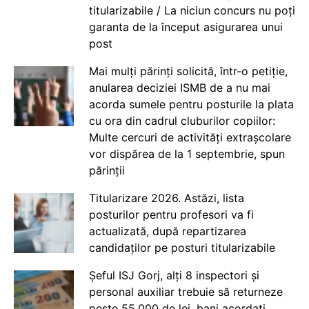
titularizabile / La niciun concurs nu poți
garanta de la început asigurarea unui
post
Mai mulți părinți solicită, într-o petiție,
anularea deciziei ISMB de a nu mai
acorda sumele pentru posturile la plata
cu ora din cadrul cluburilor copiilor:
Multe cercuri de activități extrașcolare
vor dispărea de la 1 septembrie, spun
părinții
Titularizare 2026. Astăzi, lista
posturilor pentru profesori va fi
actualizată, după repartizarea
candidaților pe posturi titularizabile
Șeful ISJ Gorj, alți 8 inspectori și
personal auxiliar trebuie să returneze
peste 55.000 de lei, bani acordați