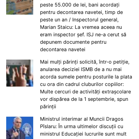
peste 55.000 de lei, bani acordați
pentru decontarea navetei, timp de
peste un an / Inspectorul general,
Marian Staicu: La vremea aceea nu
eram inspector șef. ISJ ne-a cerut să
depunem documente pentru
decontarea navetei
Mai mulți părinți solicită, într-o petiție,
anularea deciziei ISMB de a nu mai
acorda sumele pentru posturile la plata
cu ora din cadrul cluburilor copiilor:
Multe cercuri de activități extrașcolare
vor dispărea de la 1 septembrie, spun
părinții
Ministrul interimar al Muncii Dragos
Pîslaru: În urma ultimelor discuții cu
ministrul Educației lucrurile sunt mult