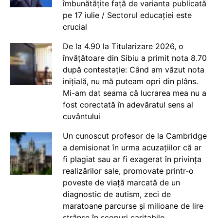
îmbunătățite față de varianta publicată
pe 17 iulie / Sectorul educației este
crucial
De la 4.90 la Titularizare 2026, o
învățătoare din Sibiu a primit nota 8.70
după contestație: Când am văzut nota
inițială, nu mă puteam opri din plâns.
Mi-am dat seama că lucrarea mea nu a
fost corectată în adevăratul sens al
cuvântului
Un cunoscut profesor de la Cambridge
a demisionat în urma acuzațiilor că ar
fi plagiat sau ar fi exagerat în privința
realizărilor sale, promovate printr-o
poveste de viață marcată de un
diagnostic de autism, zeci de
maratoane parcurse și milioane de lire
strânse în scopuri caritabile