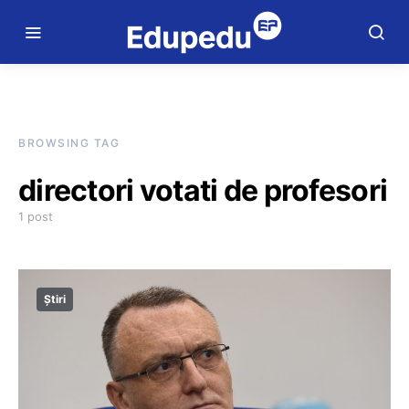
BROWSING TAG
directori votati de profesori
1 post
Știri