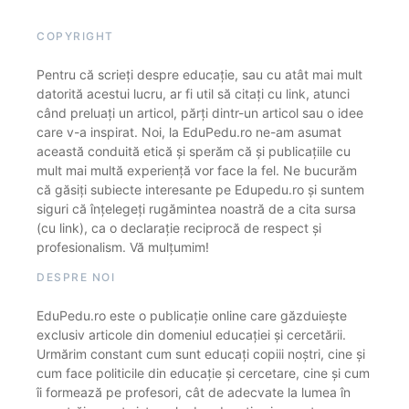
COPYRIGHT
Pentru că scrieți despre educație, sau cu atât mai mult
datorită acestui lucru, ar fi util să citați cu link, atunci
când preluați un articol, părți dintr-un articol sau o idee
care v-a inspirat. Noi, la EduPedu.ro ne-am asumat
această conduită etică și sperăm că și publicațiile cu
mult mai multă experiență vor face la fel. Ne bucurăm
că găsiți subiecte interesante pe Edupedu.ro și suntem
siguri că înțelegeți rugămintea noastră de a cita sursa
(cu link), ca o declarație reciprocă de respect și
profesionalism. Vă mulțumim!
DESPRE NOI
EduPedu.ro este o publicație online care găzduiește
exclusiv articole din domeniul educației și cercetării.
Urmărim constant cum sunt educați copiii noștri, cine și
cum face politicile din educație și cercetare, cine și cum
îi formează pe profesori, cât de adecvate la lumea în