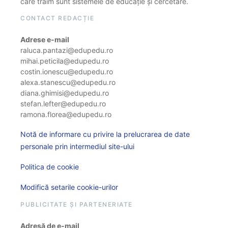
care trăim sunt sistemele de educație și cercetare.
CONTACT REDACȚIE
Adrese e-mail
raluca.pantazi@edupedu.ro
mihai.peticila@edupedu.ro
costin.ionescu@edupedu.ro
alexa.stanescu@edupedu.ro
diana.ghimisi@edupedu.ro
stefan.lefter@edupedu.ro
ramona.florea@edupedu.ro
Notă de informare cu privire la prelucrarea de date
personale prin intermediul site-ului
Politica de cookie
Modifică setarile cookie-urilor
PUBLICITATE ȘI PARTENERIATE
Adresă de e-mail