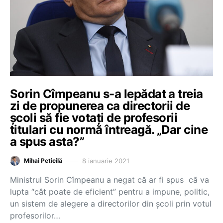
Sorin Cîmpeanu s-a lepădat a treia
zi de propunerea ca directorii de
școli să fie votați de profesorii
titulari cu normă întreagă. „Dar cine
a spus asta?”
8 ianuarie 2021
Mihai Peticilă
Ministrul Sorin Cîmpeanu a negat că ar fi spus că va
lupta “cât poate de eficient” pentru a impune, politic,
un sistem de alegere a directorilor din școli prin votul
profesorilor…