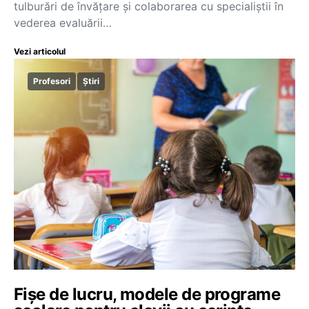
tulburări de învățare și colaborarea cu specialiștii în
vederea evaluării…
Vezi articolul
Profesori
Știri
Fișe de lucru, modele de programe