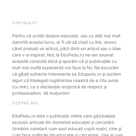
COPYRIGHT
Pentru că scrieți despre educație, sau cu atât mai mult
datorită acestui lucru, ar fi util să citați cu link, atunci
când preluați un articol, părți dintr-un articol sau o idee
care v-a inspirat. Noi, la EduPedu.ro ne-am asumat
această conduită etică și sperăm că și publicațiile cu
mult mai multă experiență vor face la fel. Ne bucurăm
că găsiți subiecte interesante pe Edupedu.ro și suntem
siguri că înțelegeți rugămintea noastră de a cita sursa
(cu link), ca o declarație reciprocă de respect și
profesionalism. Vă mulțumim!
DESPRE NOI
EduPedu.ro este o publicație online care găzduiește
exclusiv articole din domeniul educației și cercetării.
Urmărim constant cum sunt educați copiii noștri, cine și
cum face politicile din educație și cercetare, cine și cum