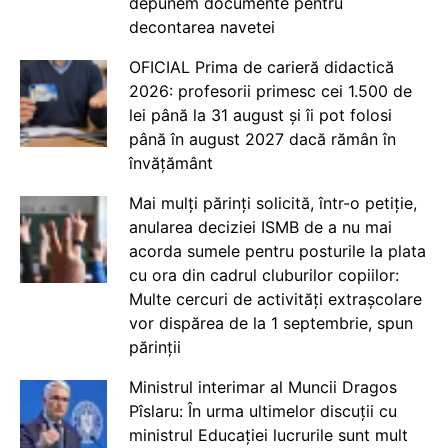
depunem documente pentru
decontarea navetei
OFICIAL Prima de carieră didactică
2026: profesorii primesc cei 1.500 de
lei până la 31 august și îi pot folosi
până în august 2027 dacă rămân în
învățământ
Mai mulți părinți solicită, într-o petiție,
anularea deciziei ISMB de a nu mai
acorda sumele pentru posturile la plata
cu ora din cadrul cluburilor copiilor:
Multe cercuri de activități extrașcolare
vor dispărea de la 1 septembrie, spun
părinții
Ministrul interimar al Muncii Dragos
Pîslaru: În urma ultimelor discuții cu
ministrul Educației lucrurile sunt mult