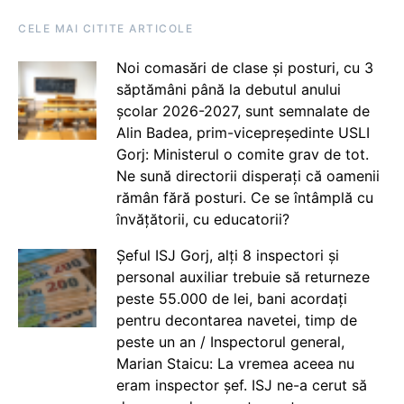
CELE MAI CITITE ARTICOLE
Noi comasări de clase și posturi, cu 3
săptămâni până la debutul anului
școlar 2026-2027, sunt semnalate de
Alin Badea, prim-vicepreședinte USLI
Gorj: Ministerul o comite grav de tot.
Ne sună directorii disperați că oamenii
rămân fără posturi. Ce se întâmplă cu
învățătorii, cu educatorii?
Șeful ISJ Gorj, alți 8 inspectori și
personal auxiliar trebuie să returneze
peste 55.000 de lei, bani acordați
pentru decontarea navetei, timp de
peste un an / Inspectorul general,
Marian Staicu: La vremea aceea nu
eram inspector șef. ISJ ne-a cerut să