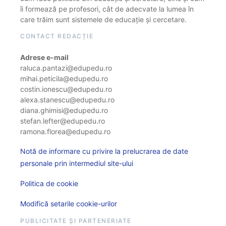
îi formează pe profesori, cât de adecvate la lumea în
care trăim sunt sistemele de educație și cercetare.
CONTACT REDACȚIE
Adrese e-mail
raluca.pantazi@edupedu.ro
mihai.peticila@edupedu.ro
costin.ionescu@edupedu.ro
alexa.stanescu@edupedu.ro
diana.ghimisi@edupedu.ro
stefan.lefter@edupedu.ro
ramona.florea@edupedu.ro
Notă de informare cu privire la prelucrarea de date
personale prin intermediul site-ului
Politica de cookie
Modifică setarile cookie-urilor
PUBLICITATE ȘI PARTENERIATE