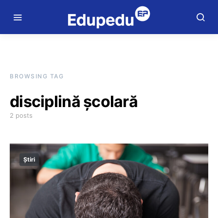
BROWSING TAG
disciplină școlară
2 posts
Știri