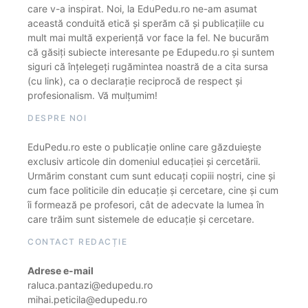
care v-a inspirat. Noi, la EduPedu.ro ne-am asumat
această conduită etică și sperăm că și publicațiile cu
mult mai multă experiență vor face la fel. Ne bucurăm
că găsiți subiecte interesante pe Edupedu.ro și suntem
siguri că înțelegeți rugămintea noastră de a cita sursa
(cu link), ca o declarație reciprocă de respect și
profesionalism. Vă mulțumim!
DESPRE NOI
EduPedu.ro este o publicație online care găzduiește
exclusiv articole din domeniul educației și cercetării.
Urmărim constant cum sunt educați copiii noștri, cine și
cum face politicile din educație și cercetare, cine și cum
îi formează pe profesori, cât de adecvate la lumea în
care trăim sunt sistemele de educație și cercetare.
CONTACT REDACȚIE
Adrese e-mail
raluca.pantazi@edupedu.ro
mihai.peticila@edupedu.ro