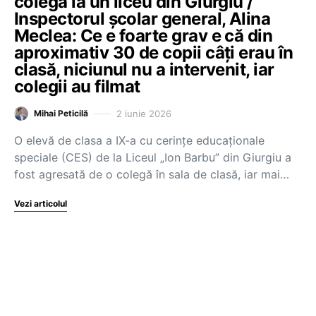
colegă la un liceu din Giurgiu /
Inspectorul școlar general, Alina
Meclea: Ce e foarte grav e că din
aproximativ 30 de copii câți erau în
clasă, niciunul nu a intervenit, iar
colegii au filmat
2 iunie 2026
Mihai Peticilă
O elevă de clasa a IX-a cu cerințe educaționale
speciale (CES) de la Liceul „Ion Barbu” din Giurgiu a
fost agresată de o colegă în sala de clasă, iar mai…
Vezi articolul