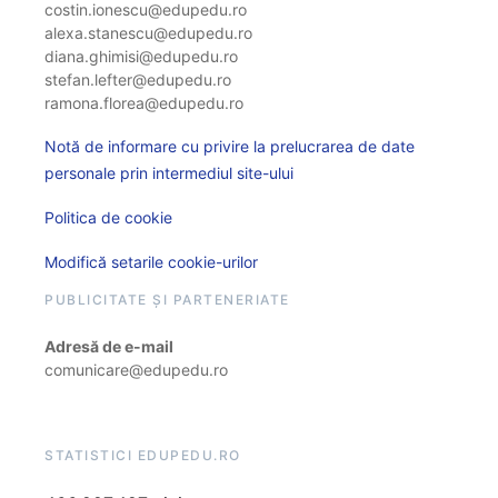
costin.ionescu@edupedu.ro
alexa.stanescu@edupedu.ro
diana.ghimisi@edupedu.ro
stefan.lefter@edupedu.ro
ramona.florea@edupedu.ro
Notă de informare cu privire la prelucrarea de date
personale prin intermediul site-ului
Politica de cookie
Modifică setarile cookie-urilor
PUBLICITATE ȘI PARTENERIATE
Adresă de e-mail
comunicare@edupedu.ro
STATISTICI EDUPEDU.RO