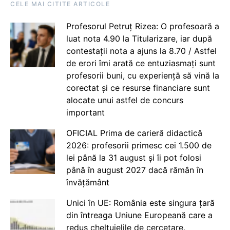
CELE MAI CITITE ARTICOLE
Profesorul Petruț Rizea: O profesoară a
luat nota 4.90 la Titularizare, iar după
contestații nota a ajuns la 8.70 / Astfel
de erori îmi arată ce entuziasmați sunt
profesorii buni, cu experiență să vină la
corectat și ce resurse financiare sunt
alocate unui astfel de concurs
important
OFICIAL Prima de carieră didactică
2026: profesorii primesc cei 1.500 de
lei până la 31 august și îi pot folosi
până în august 2027 dacă rămân în
învățământ
Unici în UE: România este singura țară
din întreaga Uniune Europeană care a
redus cheltuielile de cercetare,