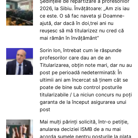
Ședințele de repartizare a profesorilor
2026, la Sibiu. Învățătoare: „Am zis iau
ce este. O să fac naveta și Doamne-
ajută, dar dacă în doi,trei ani nu
reușesc să mă titularizez nu cred că
mai rămân în învățământ”
Sorin Ion, întrebat cum le răspunde
profesorilor care dau an de an
Titularizarea, obțin note mari, dar nu au
post pe perioadă nedeterminată: În
ultimii ani am încercat să ținem cât se
poate de bine sub control posturile
titularizabile / La niciun concurs nu poți
garanta de la început asigurarea unui
post
Mai mulți părinți solicită, într-o petiție,
anularea deciziei ISMB de a nu mai
acorda sumele pentru posturile la plata