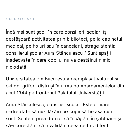
CELE MAI NOI
Încă mai sunt școli în care consilierii școlari își
desfășoară activitatea prin biblioteci, pe la cabinetul
medical, pe holuri sau în cancelarii, atrage atenția
consilierul școlar Aura Stănculescu / Sunt spații
inadecvate în care copilul nu va destăinui nimic
niciodată
Universitatea din București a reamplasat vulturul și
cei doi grifoni distruși în urma bombardamentelor din
anul 1944 pe frontonul Palatului Universității
Aura Stănculescu, consilier școlar: Este o mare
nedreptate să nu-i lăsăm pe copii să fie așa cum
sunt. Suntem prea dornici să îi băgăm în șabloane și
să-i corectăm, să invalidăm ceea ce fac diferit