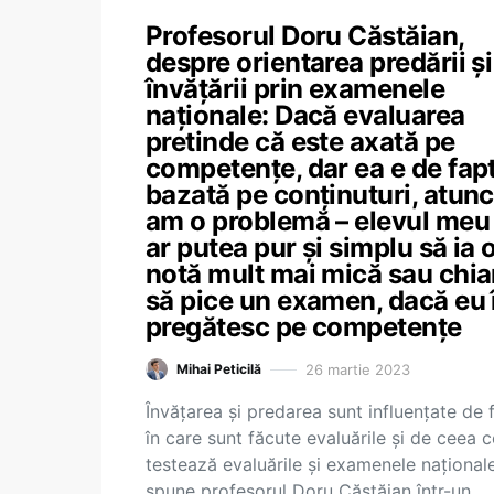
Profesorul Doru Căstăian,
despre orientarea predării și
învățării prin examenele
naționale: Dacă evaluarea
pretinde că este axată pe
competențe, dar ea e de fap
bazată pe conținuturi, atunc
am o problemă – elevul meu
ar putea pur și simplu să ia 
notă mult mai mică sau chia
să pice un examen, dacă eu î
pregătesc pe competențe
26 martie 2023
Mihai Peticilă
Învățarea și predarea sunt influențate de f
în care sunt făcute evaluările și de ceea c
testează evaluările și examenele naționale
spune profesorul Doru Căstăian într-un