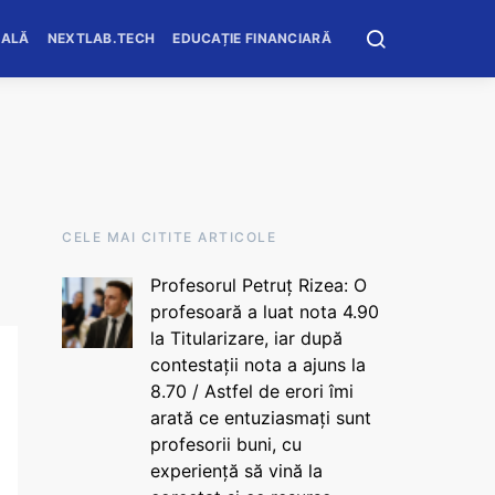
OALĂ
NEXTLAB.TECH
EDUCAȚIE FINANCIARĂ
CELE MAI CITITE ARTICOLE
Profesorul Petruț Rizea: O
profesoară a luat nota 4.90
la Titularizare, iar după
contestații nota a ajuns la
8.70 / Astfel de erori îmi
arată ce entuziasmați sunt
profesorii buni, cu
experiență să vină la