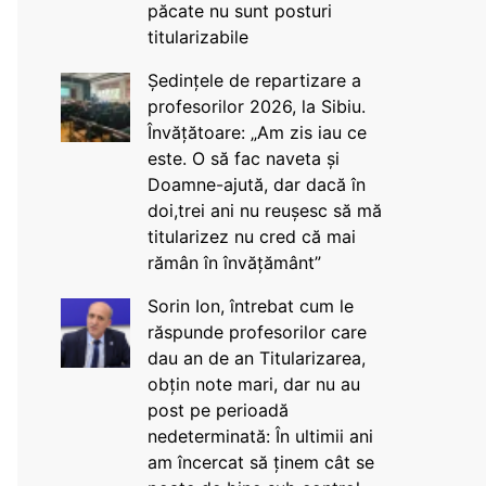
păcate nu sunt posturi
titularizabile
Ședințele de repartizare a
profesorilor 2026, la Sibiu.
Învățătoare: „Am zis iau ce
este. O să fac naveta și
Doamne-ajută, dar dacă în
doi,trei ani nu reușesc să mă
titularizez nu cred că mai
rămân în învățământ”
Sorin Ion, întrebat cum le
răspunde profesorilor care
dau an de an Titularizarea,
obțin note mari, dar nu au
post pe perioadă
nedeterminată: În ultimii ani
am încercat să ținem cât se