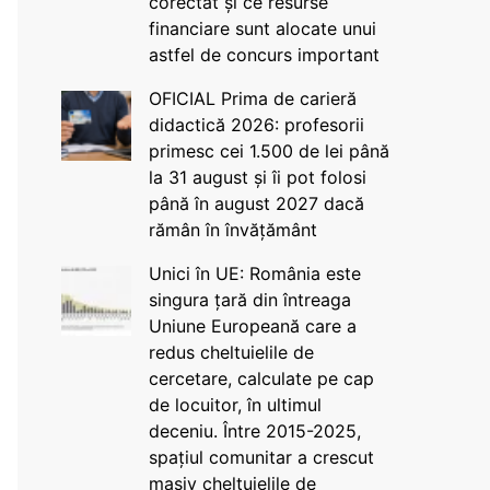
corectat și ce resurse
financiare sunt alocate unui
astfel de concurs important
OFICIAL Prima de carieră
didactică 2026: profesorii
primesc cei 1.500 de lei până
la 31 august și îi pot folosi
până în august 2027 dacă
rămân în învățământ
Unici în UE: România este
singura țară din întreaga
Uniune Europeană care a
redus cheltuielile de
cercetare, calculate pe cap
de locuitor, în ultimul
deceniu. Între 2015-2025,
spațiul comunitar a crescut
masiv cheltuielile de