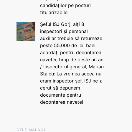
candidaților pe posturi
titularizabile
Șeful ISJ Gorj, alți 8
inspectori și personal
auxiliar trebuie să returneze
peste 55.000 de lei, bani
acordați pentru decontarea
navetei, timp de peste un an
/ Inspectorul general, Marian
Staicu: La vremea aceea nu
eram inspector șef. ISJ ne-a
cerut să depunem
documente pentru
decontarea navetei
CELE MAI NOI