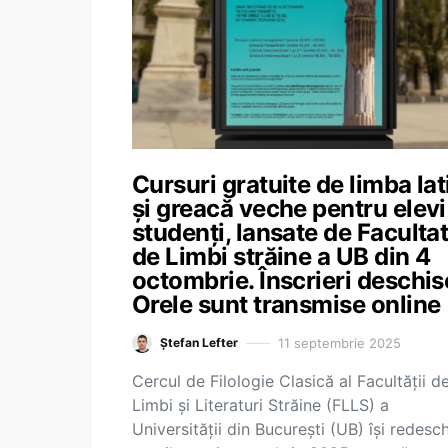
Cursuri gratuite de limba lat
și greacă veche pentru elevi
studenți, lansate de Faculta
de Limbi străine a UB din 4
octombrie. Înscrieri deschis
Orele sunt transmise online
11 septembrie 2025
Ștefan Lefter
Cercul de Filologie Clasică al Facultății d
Limbi și Literaturi Străine (FLLS) a
Universității din București (UB) își redesc