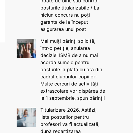
poate de bine sub control
posturile titularizabile / La
niciun concurs nu poți
garanta de la început
asigurarea unui post
Mai mulți părinți solicită,
într-o petiție, anularea
deciziei ISMB de a nu mai
acorda sumele pentru
posturile la plata cu ora din
cadrul cluburilor copiilor:
Multe cercuri de activități
extrașcolare vor dispărea de
la 1 septembrie, spun părinții
Titularizare 2026. Astăzi,
lista posturilor pentru
profesori va fi actualizată,
după repartizarea