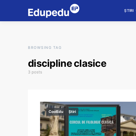
ȘTIRI
BROWSING TAG
discipline clasice
3 posts
CoolEdu
Știri