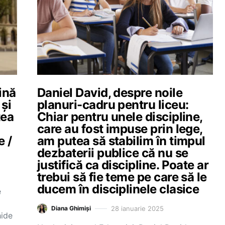
ină
Daniel David, despre noile
 și
planuri-cadru pentru liceu:
tea
Chiar pentru unele discipline,
care au fost impuse prin lege,
e /
am putea să stabilim în timpul
dezbaterii publice că nu se
justifică ca discipline. Poate ar
trebui să fie teme pe care să le
ducem în disciplinele clasice
e
28 ianuarie 2025
Diana Ghimiși
hide