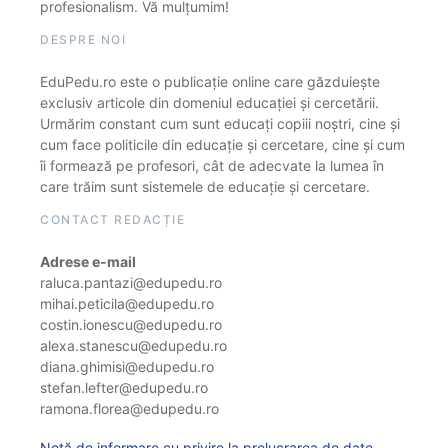
profesionalism. Vă mulțumim!
DESPRE NOI
EduPedu.ro este o publicație online care găzduiește
exclusiv articole din domeniul educației și cercetării.
Urmărim constant cum sunt educați copiii noștri, cine și
cum face politicile din educație și cercetare, cine și cum
îi formează pe profesori, cât de adecvate la lumea în
care trăim sunt sistemele de educație și cercetare.
CONTACT REDACȚIE
Adrese e-mail
raluca.pantazi@edupedu.ro
mihai.peticila@edupedu.ro
costin.ionescu@edupedu.ro
alexa.stanescu@edupedu.ro
diana.ghimisi@edupedu.ro
stefan.lefter@edupedu.ro
ramona.florea@edupedu.ro
Notă de informare cu privire la prelucrarea de date