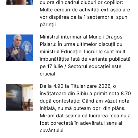
cu ora din cadrul cluburilor copiilor:
Multe cercuri de activități extrașcolare
vor dispărea de la 1 septembrie, spun
părinții
Ministrul interimar al Muncii Dragos
Pîslaru: În urma ultimelor discuții cu
ministrul Educației lucrurile sunt mult
îmbunătățite față de varianta publicată
pe 17 iulie / Sectorul educației este
crucial
De la 4.90 la Titularizare 2026, o
învățătoare din Sibiu a primit nota 8.70
după contestație: Când am văzut nota
inițială, nu mă puteam opri din plâns.
Mi-am dat seama că lucrarea mea nu a
fost corectată în adevăratul sens al
cuvântului