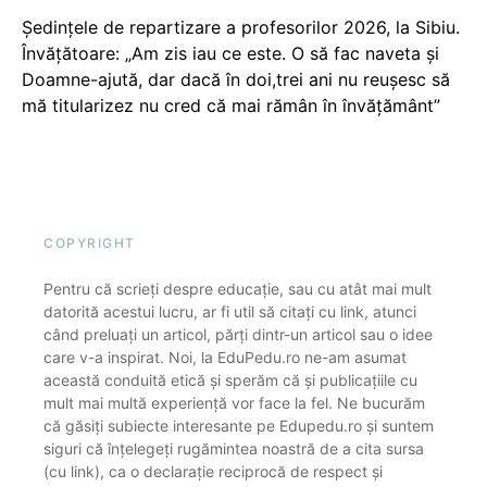
Ședințele de repartizare a profesorilor 2026, la Sibiu.
Învățătoare: „Am zis iau ce este. O să fac naveta și
Doamne-ajută, dar dacă în doi,trei ani nu reușesc să
mă titularizez nu cred că mai rămân în învățământ”
COPYRIGHT
Pentru că scrieți despre educație, sau cu atât mai mult
datorită acestui lucru, ar fi util să citați cu link, atunci
când preluați un articol, părți dintr-un articol sau o idee
care v-a inspirat. Noi, la EduPedu.ro ne-am asumat
această conduită etică și sperăm că și publicațiile cu
mult mai multă experiență vor face la fel. Ne bucurăm
că găsiți subiecte interesante pe Edupedu.ro și suntem
siguri că înțelegeți rugămintea noastră de a cita sursa
(cu link), ca o declarație reciprocă de respect și