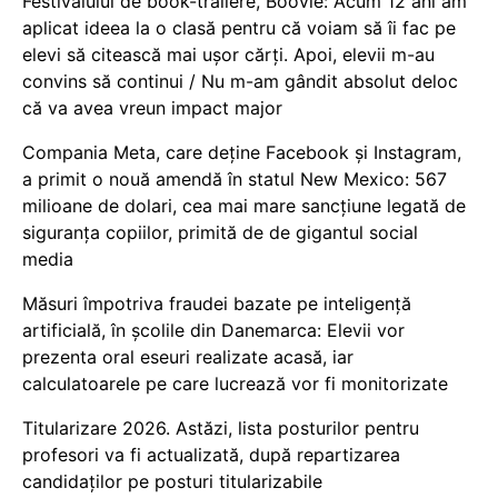
Festivalului de book-trailere, Boovie: Acum 12 ani am
aplicat ideea la o clasă pentru că voiam să îi fac pe
elevi să citească mai ușor cărți. Apoi, elevii m-au
convins să continui / Nu m-am gândit absolut deloc
că va avea vreun impact major
Compania Meta, care deține Facebook și Instagram,
a primit o nouă amendă în statul New Mexico: 567
milioane de dolari, cea mai mare sancțiune legată de
siguranța copiilor, primită de de gigantul social
media
Măsuri împotriva fraudei bazate pe inteligență
artificială, în școlile din Danemarca: Elevii vor
prezenta oral eseuri realizate acasă, iar
calculatoarele pe care lucrează vor fi monitorizate
Titularizare 2026. Astăzi, lista posturilor pentru
profesori va fi actualizată, după repartizarea
candidaților pe posturi titularizabile