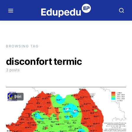
BROWSING TAG
disconfort termic
3 posts
Știri