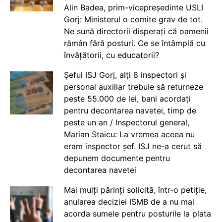
Alin Badea, prim-vicepreședinte USLI
Gorj: Ministerul o comite grav de tot.
Ne sună directorii disperați că oamenii
rămân fără posturi. Ce se întâmplă cu
învățătorii, cu educatorii?
Șeful ISJ Gorj, alți 8 inspectori și
personal auxiliar trebuie să returneze
peste 55.000 de lei, bani acordați
pentru decontarea navetei, timp de
peste un an / Inspectorul general,
Marian Staicu: La vremea aceea nu
eram inspector șef. ISJ ne-a cerut să
depunem documente pentru
decontarea navetei
Mai mulți părinți solicită, într-o petiție,
anularea deciziei ISMB de a nu mai
acorda sumele pentru posturile la plata