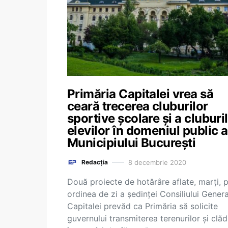
Primăria Capitalei vrea să
ceară trecerea cluburilor
sportive școlare și a cluburi
elevilor în domeniul public a
Municipiului București
8 decembrie 2020
Redacția
Două proiecte de hotărâre aflate, marți, 
ordinea de zi a ședinței Consiliului Genera
Capitalei prevăd ca Primăria să solicite
guvernului transmiterea terenurilor şi clădi