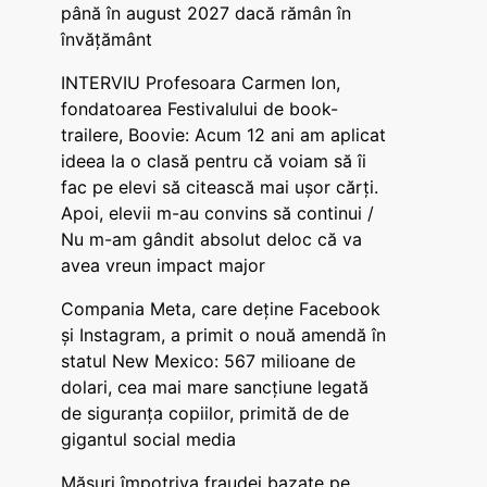
până în august 2027 dacă rămân în
învățământ
INTERVIU Profesoara Carmen Ion,
fondatoarea Festivalului de book-
trailere, Boovie: Acum 12 ani am aplicat
ideea la o clasă pentru că voiam să îi
fac pe elevi să citească mai ușor cărți.
Apoi, elevii m-au convins să continui /
Nu m-am gândit absolut deloc că va
avea vreun impact major
Compania Meta, care deține Facebook
și Instagram, a primit o nouă amendă în
statul New Mexico: 567 milioane de
dolari, cea mai mare sancțiune legată
de siguranța copiilor, primită de de
gigantul social media
Măsuri împotriva fraudei bazate pe