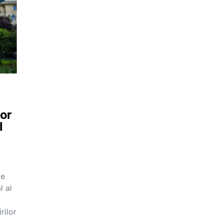
lor
l
pe
l al
rilor