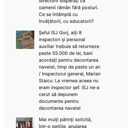
directorii disperați că
oamenii rămân fără posturi.
Ce se întâmplă cu
învățătorii, cu educatorii?
Șeful ISJ Gorj, alți 8
inspectori și personal
auxiliar trebuie să returneze
peste 55.000 de lei, bani
acordați pentru decontarea
navetei, timp de peste un an
/ Inspectorul general, Marian
Staicu: La vremea aceea nu
eram inspector șef. ISJ ne-a
cerut să depunem
documente pentru
decontarea navetei
Mai mulți părinți solicită,
într-o petiție, anularea