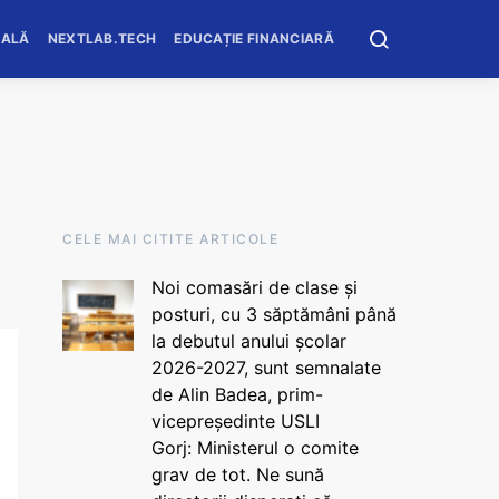
OALĂ
NEXTLAB.TECH
EDUCAȚIE FINANCIARĂ
CELE MAI CITITE ARTICOLE
Noi comasări de clase și
posturi, cu 3 săptămâni până
la debutul anului școlar
2026-2027, sunt semnalate
de Alin Badea, prim-
vicepreședinte USLI
Gorj: Ministerul o comite
grav de tot. Ne sună