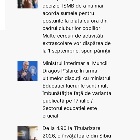
deciziei ISMB de a nu mai
acorda sumele pentru
posturile la plata cu ora din
cadrul cluburilor copiilor:
Multe cercuri de activități
extrașcolare vor dispărea de
la 1 septembrie, spun părinții
Ministrul interimar al Muncii
Dragos Pîslaru: În urma
ultimelor discuții cu ministrul
Educației lucrurile sunt mult
îmbunătățite față de varianta
publicată pe 17 iulie /
Sectorul educației este
crucial
De la 4.90 la Titularizare
2026, o învățătoare din Sibiu