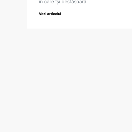
în care îşi desfăşoară…
Vezi articolul