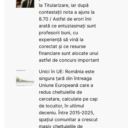
la Titularizare, iar după
contestații nota a ajuns la
8.70 / Astfel de erori îmi
arată ce entuziasmați sunt
profesorii buni, cu
experiență să vină la
corectat și ce resurse
financiare sunt alocate unui
astfel de concurs important
Unici în UE: România este
singura țară din întreaga
Uniune Europeană care a
redus cheltuielile de
cercetare, calculate pe cap
de locuitor, în ultimul
deceniu. Între 2015-2025,
spațiul comunitar a crescut
masiv cheltuielile de