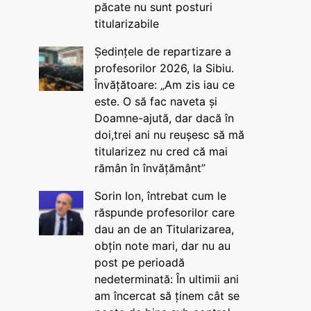
păcate nu sunt posturi
titularizabile
Ședințele de repartizare a
profesorilor 2026, la Sibiu.
Învățătoare: „Am zis iau ce
este. O să fac naveta și
Doamne-ajută, dar dacă în
doi,trei ani nu reușesc să mă
titularizez nu cred că mai
rămân în învățământ”
Sorin Ion, întrebat cum le
răspunde profesorilor care
dau an de an Titularizarea,
obțin note mari, dar nu au
post pe perioadă
nedeterminată: În ultimii ani
am încercat să ținem cât se