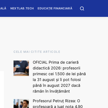
OALĂ
NEXTLAB.TECH
EDUCAȚIE FINANCIARĂ
CELE MAI CITITE ARTICOLE
OFICIAL Prima de carieră
didactică 2026: profesorii
primesc cei 1.500 de lei până
la 31 august și îi pot folosi
până în august 2027 dacă
rămân în învățământ
Profesorul Petruț Rizea: O
profesoară a luat nota 4.90