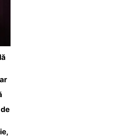
lă
ar
ă
 de
ie,