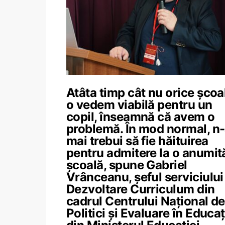
Atâta timp cât nu orice școa
o vedem viabilă pentru un
copil, înseamnă că avem o
problemă. În mod normal, n-
mai trebui să fie hăituirea
pentru admitere la o anumit
școală, spune Gabriel
Vrânceanu, șeful serviciului
Dezvoltare Curriculum din
cadrul Centrului Național de
Politici și Evaluare în Educaț