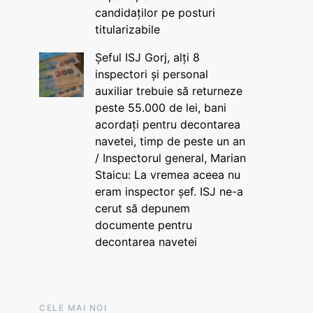
candidaților pe posturi
titularizabile
Șeful ISJ Gorj, alți 8
inspectori și personal
auxiliar trebuie să returneze
peste 55.000 de lei, bani
acordați pentru decontarea
navetei, timp de peste un an
/ Inspectorul general, Marian
Staicu: La vremea aceea nu
eram inspector șef. ISJ ne-a
cerut să depunem
documente pentru
decontarea navetei
CELE MAI NOI