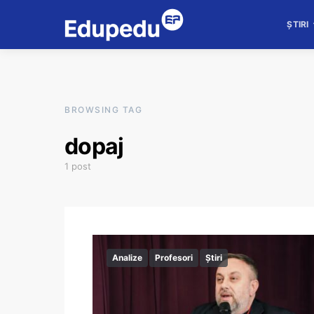
ȘTIRI
BROWSING TAG
dopaj
1 post
Analize
Profesori
Știri