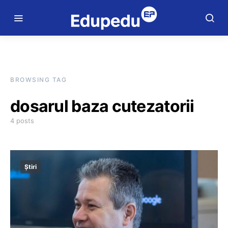
BROWSING TAG
dosarul baza cutezatorii
4 posts
Știri