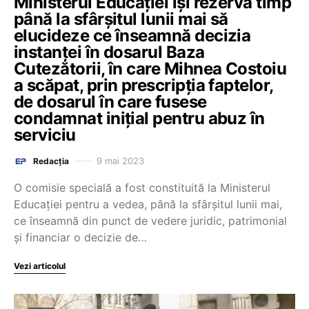
Ministerul Educației își rezervă timp
până la sfârșitul lunii mai să
elucideze ce înseamnă decizia
instanței în dosarul Baza
Cutezătorii, în care Mihnea Costoiu
a scăpat, prin prescripția faptelor,
de dosarul în care fusese
condamnat inițial pentru abuz în
serviciu
9 mai 2023
Redacția
O comisie specială a fost constituită la Ministerul
Educației pentru a vedea, până la sfârșitul lunii mai,
ce înseamnă din punct de vedere juridic, patrimonial
și financiar o decizie de…
Vezi articolul