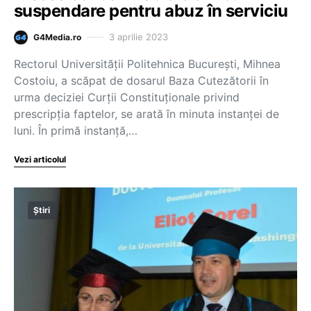
suspendare pentru abuz în serviciu
3 aprilie 2023
G4Media.ro
Rectorul Universității Politehnica București, Mihnea
Costoiu, a scăpat de dosarul Baza Cutezătorii în
urma deciziei Curții Constituționale privind
prescripția faptelor, se arată în minuta instanței de
luni. În primă instanță,…
Vezi articolul
Știri