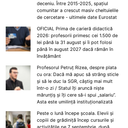
deceniu. Între 2015-2025, spațiul
comunitar a crescut masiv cheltuielile
de cercetare - ultimele date Eurostat
OFICIAL Prima de carieră didactică
2026: profesorii primesc cei 1.500 de
lei până la 31 august și îi pot folosi
până în august 2027 dacă rămân în
învățământ
Profesorul Petruț Rizea, despre plata
cu ora: Dacă mă apuc să strâng sticle
și să le duc la SGR, câștig mai mult
într-o zi / Statul îți aruncă niște
mărunțiș și îți cere să-i spui „salariu”.
Asta este umilință instituționalizată
Peste o lună începe școala. Elevii și
copiii de grădiniță încep cursurile și
activitățile pe 7 septembrie, după