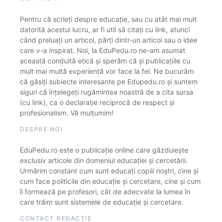
Pentru că scrieți despre educație, sau cu atât mai mult
datorită acestui lucru, ar fi util să citați cu link, atunci
când preluați un articol, părți dintr-un articol sau o idee
care v-a inspirat. Noi, la EduPedu.ro ne-am asumat
această conduită etică și sperăm că și publicațiile cu
mult mai multă experiență vor face la fel. Ne bucurăm
că găsiți subiecte interesante pe Edupedu.ro și suntem
siguri că înțelegeți rugămintea noastră de a cita sursa
(cu link), ca o declarație reciprocă de respect și
profesionalism. Vă mulțumim!
DESPRE NOI
EduPedu.ro este o publicație online care găzduiește
exclusiv articole din domeniul educației și cercetării.
Urmărim constant cum sunt educați copiii noștri, cine și
cum face politicile din educație și cercetare, cine și cum
îi formează pe profesori, cât de adecvate la lumea în
care trăim sunt sistemele de educație și cercetare.
CONTACT REDACȚIE