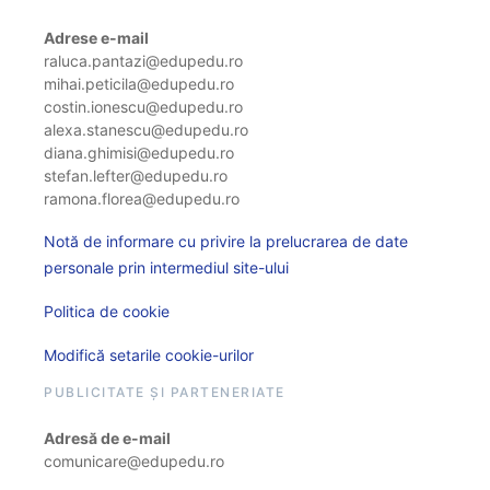
Adrese e-mail
raluca.pantazi@edupedu.ro
mihai.peticila@edupedu.ro
costin.ionescu@edupedu.ro
alexa.stanescu@edupedu.ro
diana.ghimisi@edupedu.ro
stefan.lefter@edupedu.ro
ramona.florea@edupedu.ro
Notă de informare cu privire la prelucrarea de date
personale prin intermediul site-ului
Politica de cookie
Modifică setarile cookie-urilor
PUBLICITATE ȘI PARTENERIATE
Adresă de e-mail
comunicare@edupedu.ro