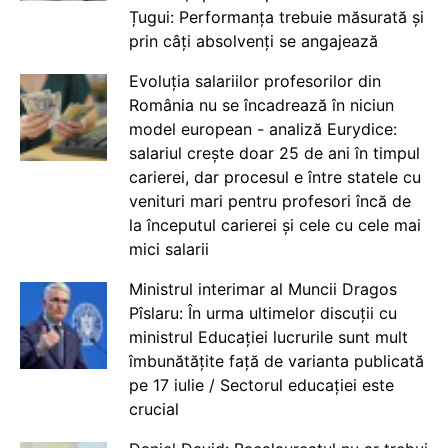
Țugui: Performanța trebuie măsurată și
prin câți absolvenți se angajează
Evoluția salariilor profesorilor din
România nu se încadrează în niciun
model european - analiză Eurydice:
salariul crește doar 25 de ani în timpul
carierei, dar procesul e între statele cu
venituri mari pentru profesori încă de
la începutul carierei și cele cu cele mai
mici salarii
Ministrul interimar al Muncii Dragos
Pîslaru: În urma ultimelor discuții cu
ministrul Educației lucrurile sunt mult
îmbunătățite față de varianta publicată
pe 17 iulie / Sectorul educației este
crucial