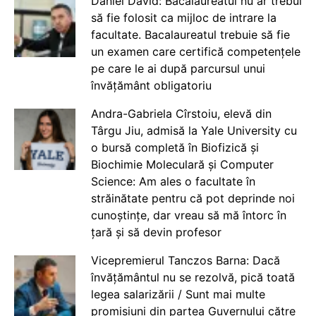
Daniel David: Bacalaureatul nu ar trebui
să fie folosit ca mijloc de intrare la
facultate. Bacalaureatul trebuie să fie
un examen care certifică competențele
pe care le ai după parcursul unui
învățământ obligatoriu
Andra-Gabriela Cîrstoiu, elevă din
Târgu Jiu, admisă la Yale University cu
o bursă completă în Biofizică și
Biochimie Moleculară și Computer
Science: Am ales o facultate în
străinătate pentru că pot deprinde noi
cunoștințe, dar vreau să mă întorc în
țară și să devin profesor
Vicepremierul Tanczos Barna: Dacă
învățământul nu se rezolvă, pică toată
legea salarizării / Sunt mai multe
promisiuni din partea Guvernului către