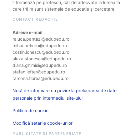
îi formează pe profesori, cât de adecvate la lumea în
care trăim sunt sistemele de educație și cercetare.
CONTACT REDACȚIE
Adrese e-mail
raluca.pantazi@edupedu.ro
mihai.peticila@edupedu.ro
costin.ionescu@edupedu.ro
alexa.stanescu@edupedu.ro
diana.ghimisi@edupedu.ro
stefan.lefter@edupedu.ro
ramona.florea@edupedu.ro
Notă de informare cu privire la prelucrarea de date
personale prin intermediul site-ului
Politica de cookie
Modifică setarile cookie-urilor
PUBLICITATE ȘI PARTENERIATE