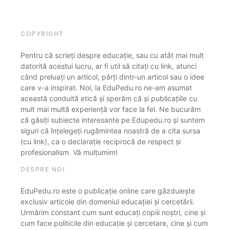
COPYRIGHT
Pentru că scrieți despre educație, sau cu atât mai mult
datorită acestui lucru, ar fi util să citați cu link, atunci
când preluați un articol, părți dintr-un articol sau o idee
care v-a inspirat. Noi, la EduPedu.ro ne-am asumat
această conduită etică și sperăm că și publicațiile cu
mult mai multă experiență vor face la fel. Ne bucurăm
că găsiți subiecte interesante pe Edupedu.ro și suntem
siguri că înțelegeți rugămintea noastră de a cita sursa
(cu link), ca o declarație reciprocă de respect și
profesionalism. Vă mulțumim!
DESPRE NOI
EduPedu.ro este o publicație online care găzduiește
exclusiv articole din domeniul educației și cercetării.
Urmărim constant cum sunt educați copiii noștri, cine și
cum face politicile din educație și cercetare, cine și cum