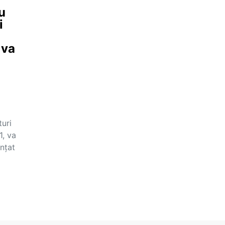
u
i
 va
turi
1, va
unțat