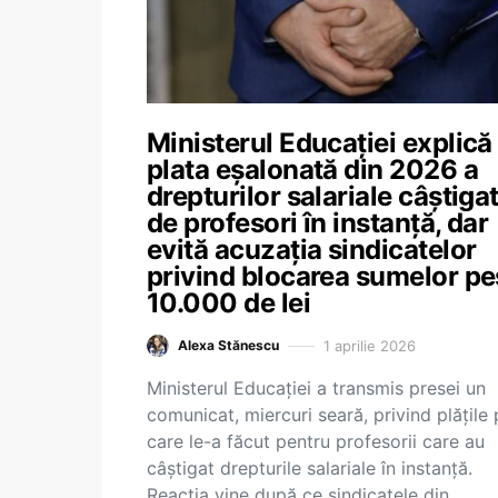
Ministerul Educației explică
plata eșalonată din 2026 a
drepturilor salariale câștiga
de profesori în instanță, dar
evită acuzația sindicatelor
privind blocarea sumelor pe
10.000 de lei
1 aprilie 2026
Alexa Stănescu
Ministerul Educației a transmis presei un
comunicat, miercuri seară, privind plățile
care le-a făcut pentru profesorii care au
câștigat drepturile salariale în instanță.
Reacția vine după ce sindicatele din…