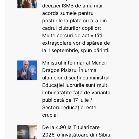
deciziei ISMB de a nu mai
acorda sumele pentru
posturile la plata cu ora din
cadrul cluburilor copiilor:
Multe cercuri de activități
extrașcolare vor dispărea de
la 1 septembrie, spun părinții
Ministrul interimar al Muncii
Dragos Pîslaru: În urma
ultimelor discuții cu ministrul
Educației lucrurile sunt mult
îmbunătățite față de varianta
publicată pe 17 iulie /
Sectorul educației este
crucial
De la 4.90 la Titularizare
2026, o învățătoare din Sibiu