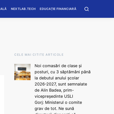
OALĂ
NEXTLAB.TECH
EDUCAȚIE FINANCIARĂ
CELE MAI CITITE ARTICOLE
Noi comasări de clase și
posturi, cu 3 săptămâni până
la debutul anului școlar
2026-2027, sunt semnalate
de Alin Badea, prim-
vicepreședinte USLI
Gorj: Ministerul o comite
grav de tot. Ne sună