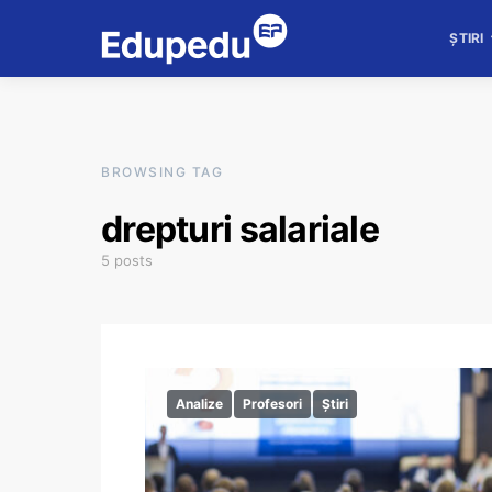
ȘTIRI
BROWSING TAG
drepturi salariale
5 posts
Analize
Profesori
Știri