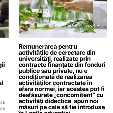
Remunerarea pentru
activitățile de cercetare din
universități, realizate prin
ii
contracte finanțate din fonduri
publice sau private, nu e
condiționată de realizarea
al
activităților contractate în
afara normei, iar acestea pot fi
desfășurate „concomitent” cu
activități didactice, spun noi
 că
măsuri pe cale să fie introduse
 de