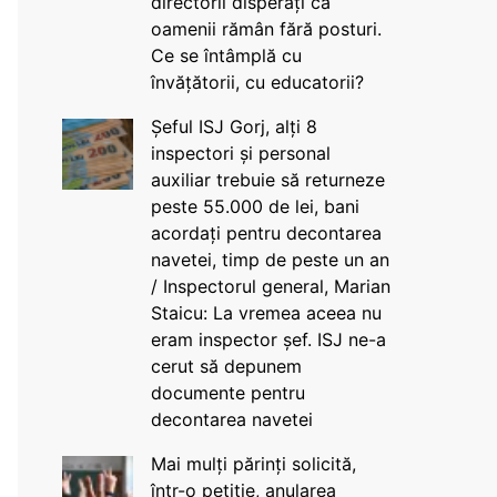
directorii disperați că
oamenii rămân fără posturi.
Ce se întâmplă cu
învățătorii, cu educatorii?
Șeful ISJ Gorj, alți 8
inspectori și personal
auxiliar trebuie să returneze
peste 55.000 de lei, bani
acordați pentru decontarea
navetei, timp de peste un an
/ Inspectorul general, Marian
Staicu: La vremea aceea nu
eram inspector șef. ISJ ne-a
cerut să depunem
documente pentru
decontarea navetei
Mai mulți părinți solicită,
într-o petiție, anularea