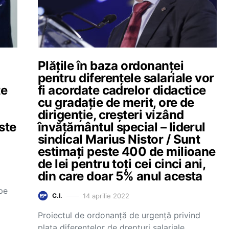
Plățile în baza ordonanței
pentru diferențele salariale vor
te
fi acordate cadrelor didactice
cu gradație de merit, ore de
dirigenție, creșteri vizând
ste
învățământul special – liderul
sindical Marius Nistor / Sunt
estimați peste 400 de milioane
de lei pentru toți cei cinci ani,
din care doar 5% anul acesta
 pe
14 aprilie 2022
C.I.
Proiectul de ordonanță de urgență privind
plata diferențelor de drepturi salariale