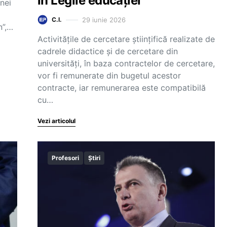
în Legile educației
nei
29 iunie 2026
C.I.
n”,…
Activitățile de cercetare științifică realizate de
cadrele didactice și de cercetare din
universități, în baza contractelor de cercetare,
vor fi remunerate din bugetul acestor
contracte, iar remunerarea este compatibilă
cu…
Vezi articolul
Profesori
Știri