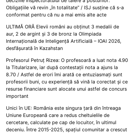
deciziile Inspectoratului de tăiere a posturilor:
Obligațiile vă revin „în totalitate” / ISJ susține că s-a
conformat pentru că nu a mai emis alte acte
ULTIMĂ ORĂ Elevii români au obținut 3 medalii de
aur, 2 de argint și 3 de bronz la Olimpiada
Internațională de Inteligență Artificială – IOAI 2026,
desfășurată în Kazahstan
Profesorul Petruț Rizea: O profesoară a luat nota 4.90
la Titularizare, iar după contestații nota a ajuns la
8.70 / Astfel de erori îmi arată ce entuziasmați sunt
profesorii buni, cu experiență să vină la corectat și ce
resurse financiare sunt alocate unui astfel de concurs
important
Unici în UE: România este singura țară din întreaga
Uniune Europeană care a redus cheltuielile de
cercetare, calculate pe cap de locuitor, în ultimul
deceniu. Între 2015-2025, spațiul comunitar a crescut