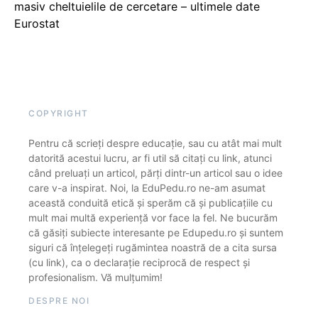
masiv cheltuielile de cercetare – ultimele date
Eurostat
COPYRIGHT
Pentru că scrieți despre educație, sau cu atât mai mult
datorită acestui lucru, ar fi util să citați cu link, atunci
când preluați un articol, părți dintr-un articol sau o idee
care v-a inspirat. Noi, la EduPedu.ro ne-am asumat
această conduită etică și sperăm că și publicațiile cu
mult mai multă experiență vor face la fel. Ne bucurăm
că găsiți subiecte interesante pe Edupedu.ro și suntem
siguri că înțelegeți rugămintea noastră de a cita sursa
(cu link), ca o declarație reciprocă de respect și
profesionalism. Vă mulțumim!
DESPRE NOI