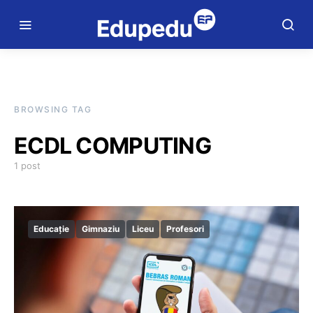
BROWSING TAG
ECDL COMPUTING
1 post
Educație
Gimnaziu
Liceu
Profesori