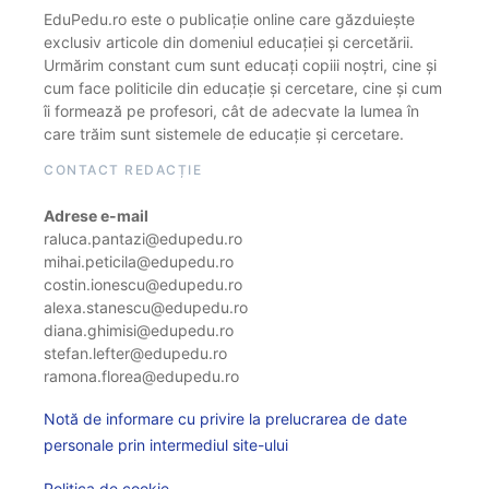
EduPedu.ro este o publicație online care găzduiește
exclusiv articole din domeniul educației și cercetării.
Urmărim constant cum sunt educați copiii noștri, cine și
cum face politicile din educație și cercetare, cine și cum
îi formează pe profesori, cât de adecvate la lumea în
care trăim sunt sistemele de educație și cercetare.
CONTACT REDACȚIE
Adrese e-mail
raluca.pantazi@edupedu.ro
mihai.peticila@edupedu.ro
costin.ionescu@edupedu.ro
alexa.stanescu@edupedu.ro
diana.ghimisi@edupedu.ro
stefan.lefter@edupedu.ro
ramona.florea@edupedu.ro
Notă de informare cu privire la prelucrarea de date
personale prin intermediul site-ului
Politica de cookie