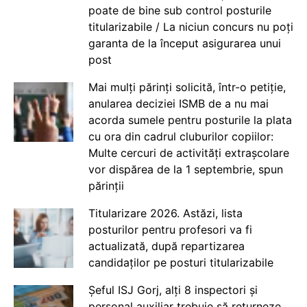
poate de bine sub control posturile
titularizabile / La niciun concurs nu poți
garanta de la început asigurarea unui
post
Mai mulți părinți solicită, într-o petiție,
anularea deciziei ISMB de a nu mai
acorda sumele pentru posturile la plata
cu ora din cadrul cluburilor copiilor:
Multe cercuri de activități extrașcolare
vor dispărea de la 1 septembrie, spun
părinții
Titularizare 2026. Astăzi, lista
posturilor pentru profesori va fi
actualizată, după repartizarea
candidaților pe posturi titularizabile
Șeful ISJ Gorj, alți 8 inspectori și
personal auxiliar trebuie să returneze