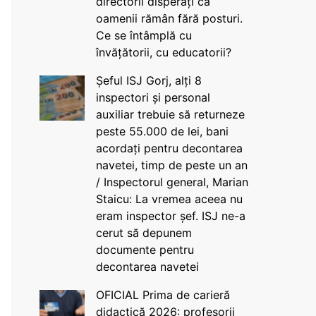
directorii disperați că
oamenii rămân fără posturi.
Ce se întâmplă cu
învățătorii, cu educatorii?
Șeful ISJ Gorj, alți 8
inspectori și personal
auxiliar trebuie să returneze
peste 55.000 de lei, bani
acordați pentru decontarea
navetei, timp de peste un an
/ Inspectorul general, Marian
Staicu: La vremea aceea nu
eram inspector șef. ISJ ne-a
cerut să depunem
documente pentru
decontarea navetei
OFICIAL Prima de carieră
didactică 2026: profesorii