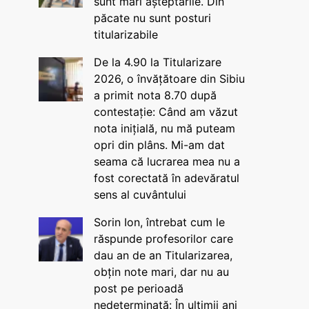
sunt mari așteptările. Din
păcate nu sunt posturi
titularizabile
De la 4.90 la Titularizare
2026, o învățătoare din Sibiu
a primit nota 8.70 după
contestație: Când am văzut
nota inițială, nu mă puteam
opri din plâns. Mi-am dat
seama că lucrarea mea nu a
fost corectată în adevăratul
sens al cuvântului
Sorin Ion, întrebat cum le
răspunde profesorilor care
dau an de an Titularizarea,
obțin note mari, dar nu au
post pe perioadă
nedeterminată: În ultimii ani