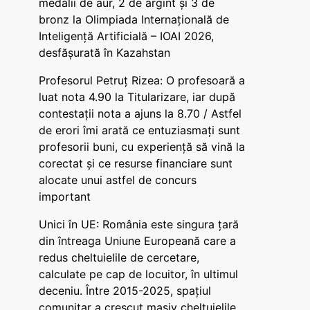
medalii de aur, 2 de argint și 3 de
bronz la Olimpiada Internațională de
Inteligență Artificială – IOAI 2026,
desfășurată în Kazahstan
Profesorul Petruț Rizea: O profesoară a
luat nota 4.90 la Titularizare, iar după
contestații nota a ajuns la 8.70 / Astfel
de erori îmi arată ce entuziasmați sunt
profesorii buni, cu experiență să vină la
corectat și ce resurse financiare sunt
alocate unui astfel de concurs
important
Unici în UE: România este singura țară
din întreaga Uniune Europeană care a
redus cheltuielile de cercetare,
calculate pe cap de locuitor, în ultimul
deceniu. Între 2015-2025, spațiul
comunitar a crescut masiv cheltuielile