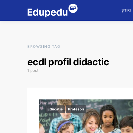
ȘTIRI
BROWSING TAG
ecdl profil didactic
1 post
Educație
Profesori