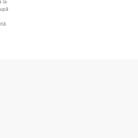
 la
După
ntă