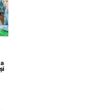
la
și