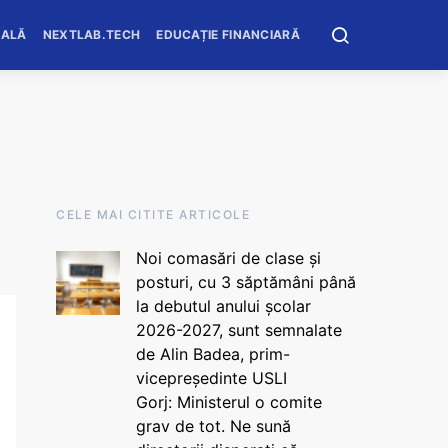
OALĂ
NEXTLAB.TECH
EDUCAȚIE FINANCIARĂ
CELE MAI CITITE ARTICOLE
Noi comasări de clase și
posturi, cu 3 săptămâni până
la debutul anului școlar
2026-2027, sunt semnalate
de Alin Badea, prim-
vicepreședinte USLI
Gorj: Ministerul o comite
grav de tot. Ne sună