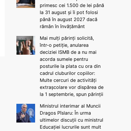
primesc cei 1.500 de lei până
la 31 august și îi pot folosi
până în august 2027 dacă
rămân în învățământ
Mai mulți părinți solicită,
într-o petiție, anularea
deciziei ISMB de a nu mai
acorda sumele pentru
posturile la plata cu ora din
cadrul cluburilor copiilor:
Multe cercuri de activități
extrașcolare vor dispărea de
la 1 septembrie, spun părinții
Ministrul interimar al Muncii
Dragos Pîslaru: În urma
ultimelor discuții cu ministrul
Educației lucrurile sunt mult