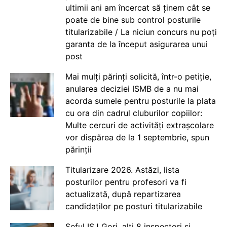
ultimii ani am încercat să ținem cât se
poate de bine sub control posturile
titularizabile / La niciun concurs nu poți
garanta de la început asigurarea unui
post
Mai mulți părinți solicită, într-o petiție,
anularea deciziei ISMB de a nu mai
acorda sumele pentru posturile la plata
cu ora din cadrul cluburilor copiilor:
Multe cercuri de activități extrașcolare
vor dispărea de la 1 septembrie, spun
părinții
Titularizare 2026. Astăzi, lista
posturilor pentru profesori va fi
actualizată, după repartizarea
candidaților pe posturi titularizabile
Șeful ISJ Gorj, alți 8 inspectori și