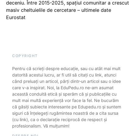
deceniu. Între 2015-2025, spațiul comunitar a crescut
masiv cheltuielile de cercetare – ultimele date
Eurostat
COPYRIGHT
Pentru că scrieți despre educație, sau cu atât mai mult
datorită acestui lucru, ar fi util să citați cu link, atunci
când preluați un articol, părți dintr-un articol sau o idee
care v-a inspirat. Noi, la EduPedu.ro ne-am asumat
această conduită etică și sperăm că și publicațiile cu
mult mai multă experiență vor face la fel. Ne bucurăm
că găsiți subiecte interesante pe Edupedu.ro și suntem
siguri că înțelegeți rugămintea noastră de a cita sursa
(cu link), ca o declarație reciprocă de respect și
profesionalism. Vă mulțumim!
DESPRE NOI