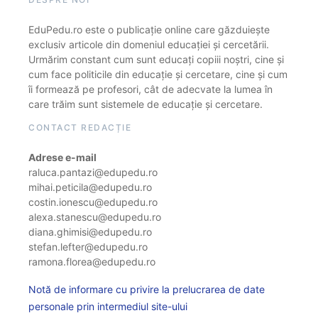
EduPedu.ro este o publicație online care găzduiește
exclusiv articole din domeniul educației și cercetării.
Urmărim constant cum sunt educați copiii noștri, cine și
cum face politicile din educație și cercetare, cine și cum
îi formează pe profesori, cât de adecvate la lumea în
care trăim sunt sistemele de educație și cercetare.
CONTACT REDACȚIE
Adrese e-mail
raluca.pantazi@edupedu.ro
mihai.peticila@edupedu.ro
costin.ionescu@edupedu.ro
alexa.stanescu@edupedu.ro
diana.ghimisi@edupedu.ro
stefan.lefter@edupedu.ro
ramona.florea@edupedu.ro
Notă de informare cu privire la prelucrarea de date
personale prin intermediul site-ului