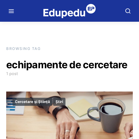
BROWSING TAG
echipamente de cercetare
1 post
Cercetare și Știință
Știri