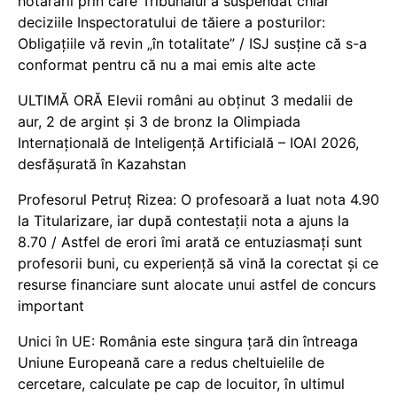
hotărârii prin care Tribunalul a suspendat chiar
deciziile Inspectoratului de tăiere a posturilor:
Obligațiile vă revin „în totalitate” / ISJ susține că s-a
conformat pentru că nu a mai emis alte acte
ULTIMĂ ORĂ Elevii români au obținut 3 medalii de
aur, 2 de argint și 3 de bronz la Olimpiada
Internațională de Inteligență Artificială – IOAI 2026,
desfășurată în Kazahstan
Profesorul Petruț Rizea: O profesoară a luat nota 4.90
la Titularizare, iar după contestații nota a ajuns la
8.70 / Astfel de erori îmi arată ce entuziasmați sunt
profesorii buni, cu experiență să vină la corectat și ce
resurse financiare sunt alocate unui astfel de concurs
important
Unici în UE: România este singura țară din întreaga
Uniune Europeană care a redus cheltuielile de
cercetare, calculate pe cap de locuitor, în ultimul