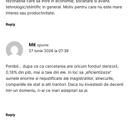
rezonabila care sa intre in economie, societate si avans
tehnologic/stiintific in general. Motiv pentru care nu este mare
interes sau productivitate.
Reply
Mit
spune:
27 iunie 2026 la 07:39
Penibil… dupa ce ca cercetarea are oricum fonduri derizorii,
0,18% din pib, mai si taie din ele. In loc sa „eficientizeze”
sumele enorme si nejustificate ale magistratilor, sinecurile,
companiile de stat si alti trantori. Daca nu investesti de decenii
intr-un domeniu, n-ai ce mari asteptari sa ai.
Reply