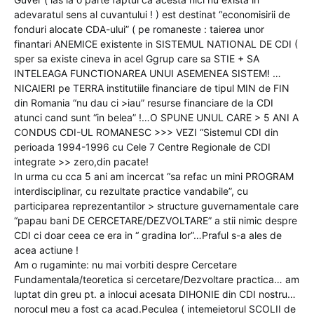
adevaratul sens al cuvantului ! ) est destinat “economisirii de
fonduri alocate CDA-ului” ( pe romaneste : taierea unor
finantari ANEMICE existente in SISTEMUL NATIONAL DE CDI (
sper sa existe cineva in acel Ggrup care sa STIE + SA
INTELEAGA FUNCTIONAREA UNUI ASEMENEA SISTEM! …
NICAIERI pe TERRA institutiile financiare de tipul MIN de FIN
din Romania “nu dau ci >iau” resurse financiare de la CDI
atunci cand sunt “in belea” !…O SPUNE UNUL CARE > 5 ANI A
CONDUS CDI-UL ROMANESC >>> VEZI “Sistemul CDI din
perioada 1994-1996 cu Cele 7 Centre Regionale de CDI
integrate >> zero,din pacate!
In urma cu cca 5 ani am incercat “sa refac un mini PROGRAM
interdisciplinar, cu rezultate practice vandabile”, cu
participarea reprezentantilor > structure guvernamentale care
“papau bani DE CERCETARE/DEZVOLTARE” a stii nimic despre
CDI ci doar ceea ce era in “ gradina lor”…Praful s-a ales de
acea actiune !
Am o rugaminte: nu mai vorbiti despre Cercetare
Fundamentala/teoretica si cercetare/Dezvoltare practica… am
luptat din greu pt. a inlocui acesata DIHONIE din CDI nostru…
norocul meu a fost ca acad.Peculea ( intemeietorul SCOLII de