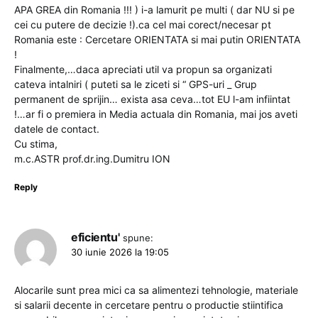
APA GREA din Romania !!! ) i-a lamurit pe multi ( dar NU si pe
cei cu putere de decizie !).ca cel mai corect/necesar pt
Romania este : Cercetare ORIENTATA si mai putin ORIENTATA
!
Finalmente,…daca apreciati util va propun sa organizati
cateva intalniri ( puteti sa le ziceti si “ GPS-uri _ Grup
permanent de sprijin… exista asa ceva…tot EU l-am infiintat
!…ar fi o premiera in Media actuala din Romania, mai jos aveti
datele de contact.
Cu stima,
m.c.ASTR prof.dr.ing.Dumitru ION
Reply
eficientu'
spune:
30 iunie 2026 la 19:05
Alocarile sunt prea mici ca sa alimentezi tehnologie, materiale
si salarii decente in cercetare pentru o productie stiintifica