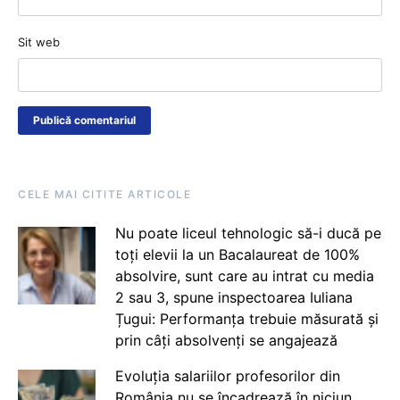
Sit web
CELE MAI CITITE ARTICOLE
Nu poate liceul tehnologic să-i ducă pe
toți elevii la un Bacalaureat de 100%
absolvire, sunt care au intrat cu media
2 sau 3, spune inspectoarea Iuliana
Țugui: Performanța trebuie măsurată și
prin câți absolvenți se angajează
Evoluția salariilor profesorilor din
România nu se încadrează în niciun