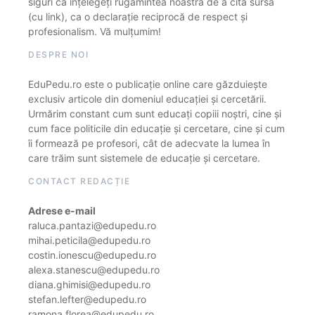
siguri că înțelegeți rugămintea noastră de a cita sursa
(cu link), ca o declarație reciprocă de respect și
profesionalism. Vă mulțumim!
DESPRE NOI
EduPedu.ro este o publicație online care găzduiește
exclusiv articole din domeniul educației și cercetării.
Urmărim constant cum sunt educați copiii noștri, cine și
cum face politicile din educație și cercetare, cine și cum
îi formează pe profesori, cât de adecvate la lumea în
care trăim sunt sistemele de educație și cercetare.
CONTACT REDACȚIE
Adrese e-mail
raluca.pantazi@edupedu.ro
mihai.peticila@edupedu.ro
costin.ionescu@edupedu.ro
alexa.stanescu@edupedu.ro
diana.ghimisi@edupedu.ro
stefan.lefter@edupedu.ro
ramona.florea@edupedu.ro