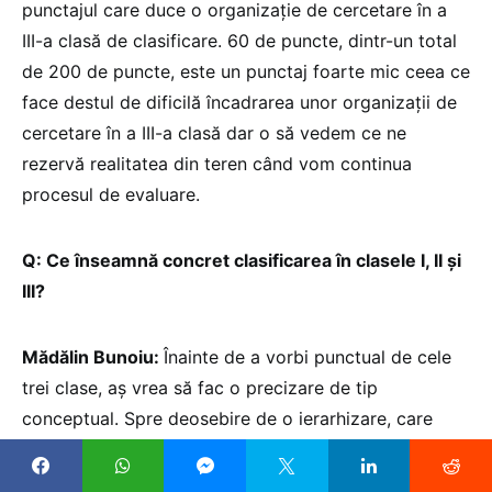
punctajul care duce o organizație de cercetare în a
III-a clasă de clasificare. 60 de puncte, dintr-un total
de 200 de puncte, este un punctaj foarte mic ceea ce
face destul de dificilă încadrarea unor organizații de
cercetare în a III-a clasă dar o să vedem ce ne
rezervă realitatea din teren când vom continua
procesul de evaluare.
Q: Ce înseamnă concret clasificarea în clasele I, II și
III?
Mădălin Bunoiu:
Înainte de a vorbi punctual de cele
trei clase, aș vrea să fac o precizare de tip
conceptual. Spre deosebire de o ierarhizare, care
presupune ordonarea strictă a organizațiilor într-un
clasament comparativ de tip „de la cea mai bună la