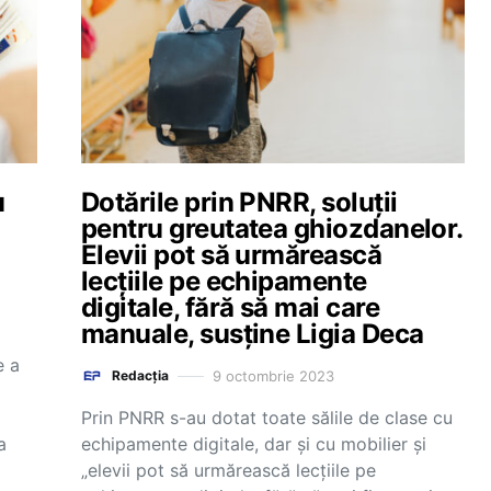
u
Dotările prin PNRR, soluții
pentru greutatea ghiozdanelor.
Elevii pot să urmărească
lecțiile pe echipamente
digitale, fără să mai care
manuale, susține Ligia Deca
e a
9 octombrie 2023
Redacția
Prin PNRR s-au dotat toate sălile de clase cu
a
echipamente digitale, dar și cu mobilier și
„elevii pot să urmărească lecțiile pe