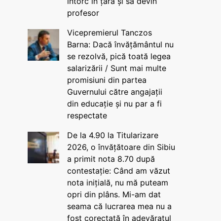
întorc în țară și să devin
profesor
Vicepremierul Tanczos
Barna: Dacă învățământul nu
se rezolvă, pică toată legea
salarizării / Sunt mai multe
promisiuni din partea
Guvernului către angajații
din educație și nu par a fi
respectate
De la 4.90 la Titularizare
2026, o învățătoare din Sibiu
a primit nota 8.70 după
contestație: Când am văzut
nota inițială, nu mă puteam
opri din plâns. Mi-am dat
seama că lucrarea mea nu a
fost corectată în adevăratul