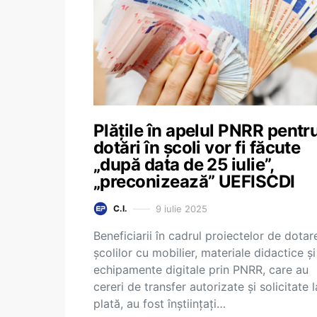
Plățile în apelul PNRR pentr
dotări în școli vor fi făcute
„după data de 25 iulie”,
„preconizează” UEFISCDI
9 iulie 2025
C.I.
Beneficiarii în cadrul proiectelor de dotar
școlilor cu mobilier, materiale didactice și
echipamente digitale prin PNRR, care au
cereri de transfer autorizate și solicitate l
plată, au fost înștiințați…