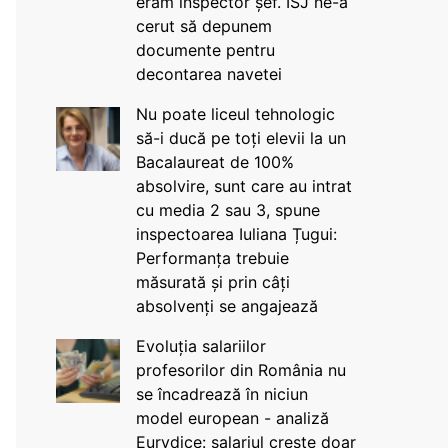
eram inspector șef. ISJ ne-a
cerut să depunem
documente pentru
decontarea navetei
Nu poate liceul tehnologic
să-i ducă pe toți elevii la un
Bacalaureat de 100%
absolvire, sunt care au intrat
cu media 2 sau 3, spune
inspectoarea Iuliana Țugui:
Performanța trebuie
măsurată și prin câți
absolvenți se angajează
Evoluția salariilor
profesorilor din România nu
se încadrează în niciun
model european - analiză
Eurydice: salariul crește doar