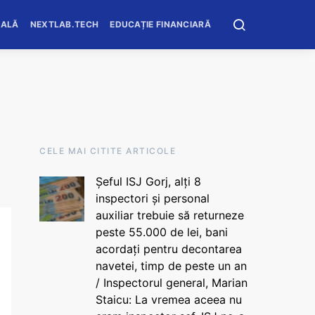
OALĂ
NEXTLAB.TECH
EDUCAȚIE FINANCIARĂ
CELE MAI CITITE ARTICOLE
Șeful ISJ Gorj, alți 8
inspectori și personal
auxiliar trebuie să returneze
peste 55.000 de lei, bani
acordați pentru decontarea
navetei, timp de peste un an
/ Inspectorul general, Marian
Staicu: La vremea aceea nu