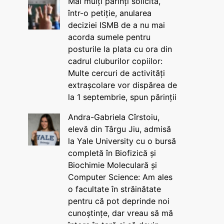
Mai mulți părinți solicită,
într-o petiție, anularea
deciziei ISMB de a nu mai
acorda sumele pentru
posturile la plata cu ora din
cadrul cluburilor copiilor:
Multe cercuri de activități
extrașcolare vor dispărea de
la 1 septembrie, spun părinții
Andra-Gabriela Cîrstoiu,
elevă din Târgu Jiu, admisă
la Yale University cu o bursă
completă în Biofizică și
Biochimie Moleculară și
Computer Science: Am ales
o facultate în străinătate
pentru că pot deprinde noi
cunoștințe, dar vreau să mă