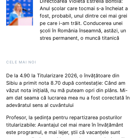
Directoarea Violeta Estrella Bontilă:
Anul școlar care tocmai s-a încheiat a
fost, probabil, unul dintre cei mai grei
pe care i-am trăit. Conducerea unei
școli în România înseamnă, astăzi, un
stres permanent, o muncă titanică
CELE MAI NOI
De la 4.90 la Titularizare 2026, o învățătoare din
Sibiu a primit nota 8.70 după contestație: Când am
văzut nota inițială, nu mă puteam opri din plâns. Mi-
am dat seama că lucrarea mea nu a fost corectată în
adevăratul sens al cuvântului
Profesor, la ședința pentru repartizarea posturilor
titularizabile: Avantajul cel mai mare în învățământ
este programul, e mai lejer, știi că vacanțele sunt