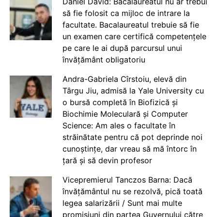
Daniel David: Bacalaureatul nu ar trebui
să fie folosit ca mijloc de intrare la
facultate. Bacalaureatul trebuie să fie
un examen care certifică competențele
pe care le ai după parcursul unui
învățământ obligatoriu
Andra-Gabriela Cîrstoiu, elevă din
Târgu Jiu, admisă la Yale University cu
o bursă completă în Biofizică și
Biochimie Moleculară și Computer
Science: Am ales o facultate în
străinătate pentru că pot deprinde noi
cunoștințe, dar vreau să mă întorc în
țară și să devin profesor
Vicepremierul Tanczos Barna: Dacă
învățământul nu se rezolvă, pică toată
legea salarizării / Sunt mai multe
promisiuni din partea Guvernului către