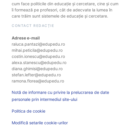
cum face politicile din educație și cercetare, cine și cum
îi formează pe profesori, cât de adecvate la lumea în
care trăim sunt sistemele de educație și cercetare.
CONTACT REDACȚIE
Adrese e-mail
raluca.pantazi@edupedu.ro
mihai.peticila@edupedu.ro
costin.ionescu@edupedu.ro
alexa.stanescu@edupedu.ro
diana.ghimisi@edupedu.ro
stefan.lefter@edupedu.ro
ramona.florea@edupedu.ro
Notă de informare cu privire la prelucrarea de date
personale prin intermediul site-ului
Politica de cookie
Modifică setarile cookie-urilor