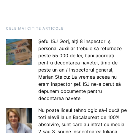
CELE MAI CITITE ARTICOLE
Șeful ISJ Gorj, alți 8 inspectori și
personal auxiliar trebuie să returneze
peste 55.000 de lei, bani acordați
pentru decontarea navetei, timp de
peste un an / Inspectorul general,
Marian Staicu: La vremea aceea nu
eram inspector șef. ISJ ne-a cerut să
depunem documente pentru
decontarea navetei
Nu poate liceul tehnologic să-i ducă pe
toți elevii la un Bacalaureat de 100%
absolvire, sunt care au intrat cu media
2 sau 3, spune inspectoarea Iuliana