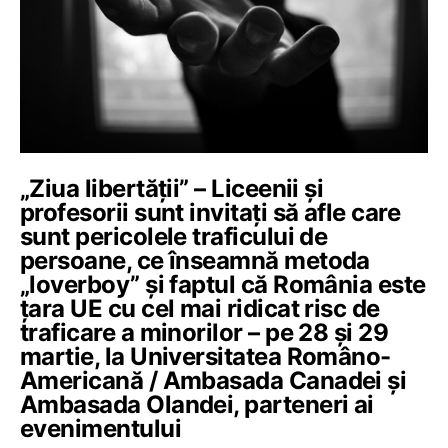
„Ziua libertății” – Liceenii și
profesorii sunt invitați să afle care
sunt pericolele traficului de
persoane, ce înseamnă metoda
„loverboy” și faptul că România este
țara UE cu cel mai ridicat risc de
traficare a minorilor – pe 28 și 29
martie, la Universitatea Româno-
Americană / Ambasada Canadei și
Ambasada Olandei, parteneri ai
evenimentului