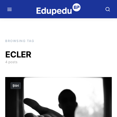
BROWSING TAG
ECLER
4 posts
Știri