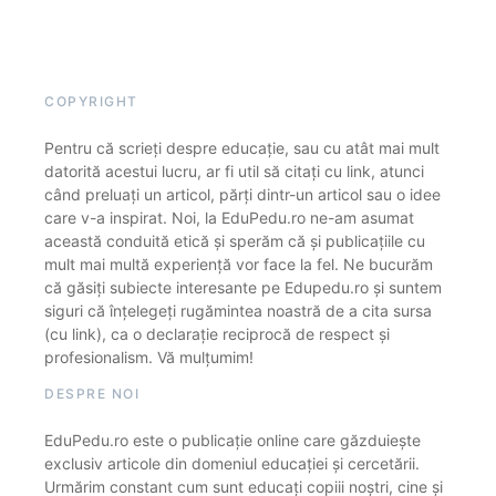
COPYRIGHT
Pentru că scrieți despre educație, sau cu atât mai mult
datorită acestui lucru, ar fi util să citați cu link, atunci
când preluați un articol, părți dintr-un articol sau o idee
care v-a inspirat. Noi, la EduPedu.ro ne-am asumat
această conduită etică și sperăm că și publicațiile cu
mult mai multă experiență vor face la fel. Ne bucurăm
că găsiți subiecte interesante pe Edupedu.ro și suntem
siguri că înțelegeți rugămintea noastră de a cita sursa
(cu link), ca o declarație reciprocă de respect și
profesionalism. Vă mulțumim!
DESPRE NOI
EduPedu.ro este o publicație online care găzduiește
exclusiv articole din domeniul educației și cercetării.
Urmărim constant cum sunt educați copiii noștri, cine și