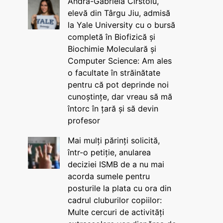
Andra-Gabriela Cîrstoiu,
elevă din Târgu Jiu, admisă
la Yale University cu o bursă
completă în Biofizică și
Biochimie Moleculară și
Computer Science: Am ales
o facultate în străinătate
pentru că pot deprinde noi
cunoștințe, dar vreau să mă
întorc în țară și să devin
profesor
Mai mulți părinți solicită,
într-o petiție, anularea
deciziei ISMB de a nu mai
acorda sumele pentru
posturile la plata cu ora din
cadrul cluburilor copiilor:
Multe cercuri de activități