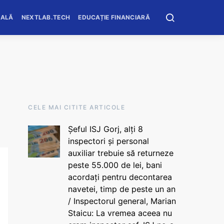
OALĂ
NEXTLAB.TECH
EDUCAȚIE FINANCIARĂ
CELE MAI CITITE ARTICOLE
Șeful ISJ Gorj, alți 8
inspectori și personal
auxiliar trebuie să returneze
peste 55.000 de lei, bani
acordați pentru decontarea
navetei, timp de peste un an
/ Inspectorul general, Marian
Staicu: La vremea aceea nu