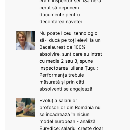
eram inspector șef. ISJ ne-a
cerut să depunem
documente pentru
decontarea navetei
Nu poate liceul tehnologic
să-i ducă pe toți elevii la un
Bacalaureat de 100%
absolvire, sunt care au intrat
cu media 2 sau 3, spune
inspectoarea Iuliana Țugui:
Performanța trebuie
măsurată și prin câți
absolvenți se angajează
Evoluția salariilor
profesorilor din România nu
se încadrează în niciun
model european - analiză
Eurydice: salariul crește doar