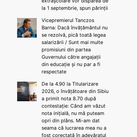
extrașcolare vor dispărea de
la 1 septembrie, spun părinții
Vicepremierul Tanczos
Barna: Dacă învățământul nu
se rezolvă, pică toată legea
salarizării / Sunt mai multe
promisiuni din partea
Guvernului către angajații
din educație și nu par a fi
respectate
De la 4.90 la Titularizare
2026, o învățătoare din Sibiu
a primit nota 8.70 după
contestație: Când am văzut
nota inițială, nu mă puteam
opri din plâns. Mi-am dat
seama că lucrarea mea nu a
fost corectată în adevăratul