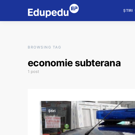
ȘTIRI
BROWSING TAG
economie subterana
1 post
Știri