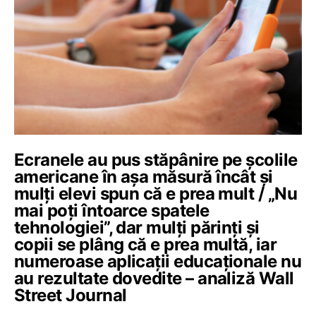
Ecranele au pus stăpânire pe școlile
americane în așa măsură încât și
mulți elevi spun că e prea mult / „Nu
mai poți întoarce spatele
tehnologiei”, dar mulți părinți și
copii se plâng că e prea multă, iar
numeroase aplicații educaționale nu
au rezultate dovedite – analiză Wall
Street Journal