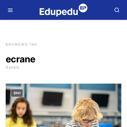
BROWSING TAG
ecrane
9 posts
Știri