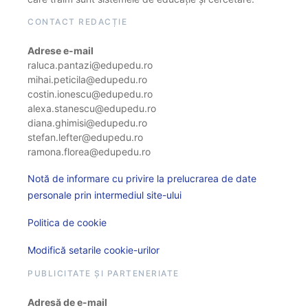
CONTACT REDACȚIE
Adrese e-mail
raluca.pantazi@edupedu.ro
mihai.peticila@edupedu.ro
costin.ionescu@edupedu.ro
alexa.stanescu@edupedu.ro
diana.ghimisi@edupedu.ro
stefan.lefter@edupedu.ro
ramona.florea@edupedu.ro
Notă de informare cu privire la prelucrarea de date
personale prin intermediul site-ului
Politica de cookie
Modifică setarile cookie-urilor
PUBLICITATE ȘI PARTENERIATE
Adresă de e-mail