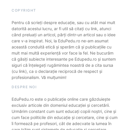
COPYRIGHT
Pentru că scrieți despre educație, sau cu atât mai mult
datorită acestui lucru, ar fi util să citați cu link, atunci
când preluați un articol, părți dintr-un articol sau o idee
care v-a inspirat. Noi, la EduPedu.ro ne-am asumat
această conduită etică și sperăm că și publicațiile cu
mult mai multă experiență vor face la fel. Ne bucurăm
că găsiți subiecte interesante pe Edupedu.ro și suntem
siguri că înțelegeți rugămintea noastră de a cita sursa
(cu link), ca o declarație reciprocă de respect și
profesionalism. Vă mulțumim!
DESPRE NOI
EduPedu.ro este o publicație online care găzduiește
exclusiv articole din domeniul educației și cercetării.
Urmărim constant cum sunt educați copiii noștri, cine și
cum face politicile din educație și cercetare, cine și cum
îi formează pe profesori, cât de adecvate la lumea în
care trăim sunt sistemele de educație și cercetare.