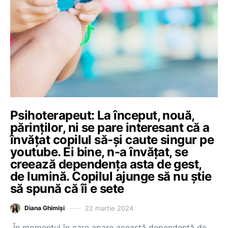
Psihoterapeut: La început, nouă,
părinților, ni se pare interesant că a
învățat copilul să-și caute singur pe
youtube. Ei bine, n-a învățat, se
creează dependența asta de gest,
de lumină. Copilul ajunge să nu știe
să spună că îi e sete
22 martie 2024
Diana Ghimiși
„În momentul în care apare această dependență de