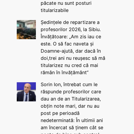
păcate nu sunt posturi
titularizabile
Ședințele de repartizare a
profesorilor 2026, la Sibiu.
Învățătoare: „Am zis iau ce
este. O să fac naveta și
Doamne-ajută, dar dacă în
doi,trei ani nu reușesc să mă
titularizez nu cred că mai
rămân în învățământ”
Sorin Ion, întrebat cum le
răspunde profesorilor care
dau an de an Titularizarea,
obțin note mari, dar nu au
post pe perioadă
nedeterminată: În ultimii ani
am încercat să ținem cât se