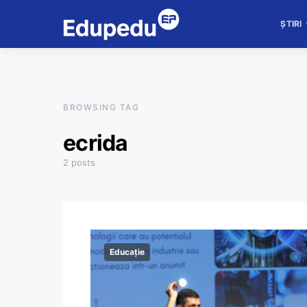
ȘTIRI
BROWSING TAG
ecrida
2 posts
Educație