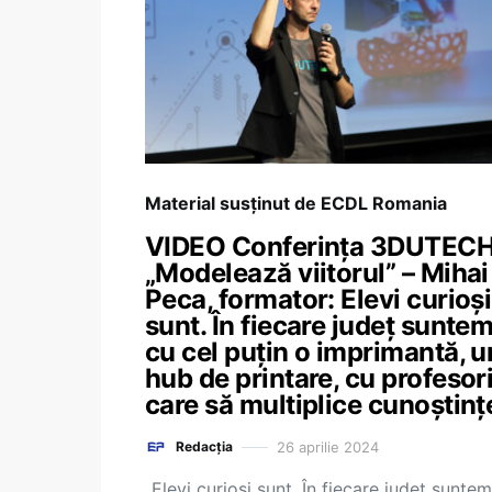
Material susținut de ECDL Romania
VIDEO Conferința 3DUTEC
„Modelează viitorul” – Mihai
Peca, formator: Elevi curioși
sunt. În fiecare județ sunte
cu cel puțin o imprimantă, u
hub de printare, cu profesor
care să multiplice cunoștinț
26 aprilie 2024
Redacția
„Elevi curioși sunt. În fiecare județ sunte