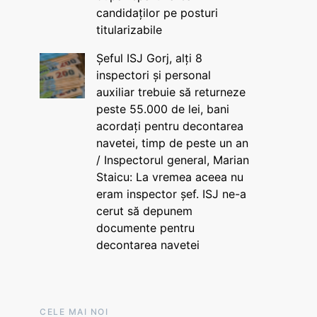
candidaților pe posturi
titularizabile
Șeful ISJ Gorj, alți 8
inspectori și personal
auxiliar trebuie să returneze
peste 55.000 de lei, bani
acordați pentru decontarea
navetei, timp de peste un an
/ Inspectorul general, Marian
Staicu: La vremea aceea nu
eram inspector șef. ISJ ne-a
cerut să depunem
documente pentru
decontarea navetei
CELE MAI NOI