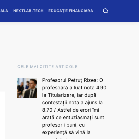
OALĂ
NEXTLAB.TECH
EDUCAȚIE FINANCIARĂ
CELE MAI CITITE ARTICOLE
Profesorul Petruț Rizea: O
profesoară a luat nota 4.90
la Titularizare, iar după
contestații nota a ajuns la
8.70 / Astfel de erori îmi
arată ce entuziasmați sunt
profesorii buni, cu
experiență să vină la