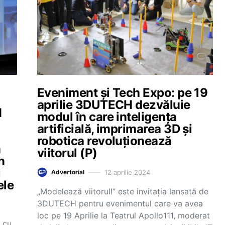
Eveniment și Tech Expo: pe 19
aprilie 3DUTECH dezvăluie
H
modul în care inteligența
artificială, imprimarea 3D și
robotica revoluționează
m
viitorul (P)
n
i
12 aprilie 2024
Advertorial
ele
„Modelează viitorul!” este invitația lansată de
3DUTECH pentru evenimentul care va avea
loc pe 19 Aprilie la Teatrul Apollo111, moderat
m cu