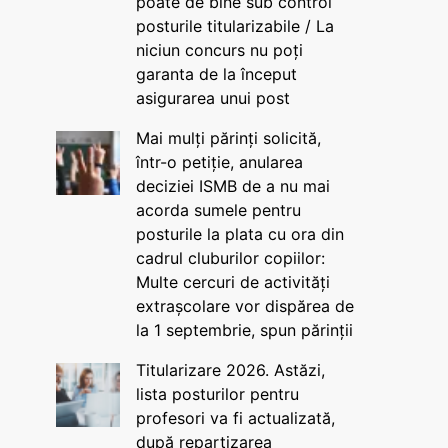
poate de bine sub control
posturile titularizabile / La
niciun concurs nu poți
garanta de la început
asigurarea unui post
Mai mulți părinți solicită,
într-o petiție, anularea
deciziei ISMB de a nu mai
acorda sumele pentru
posturile la plata cu ora din
cadrul cluburilor copiilor:
Multe cercuri de activități
extrașcolare vor dispărea de
la 1 septembrie, spun părinții
Titularizare 2026. Astăzi,
lista posturilor pentru
profesori va fi actualizată,
după repartizarea