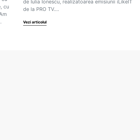
de Iulia Ionescu, realizatoarea emisiunii iLikeIT
, cu
de la PRO TV.…
 Am
…
Vezi articolul