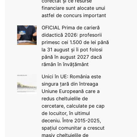
corectat și ce resurse
financiare sunt alocate unui
astfel de concurs important
OFICIAL Prima de carieră
didactică 2026: profesorii
primesc cei 1.500 de lei până
la 31 august și îi pot folosi
până în august 2027 dacă
rămân în învățământ
Unici în UE: România este
singura țară din întreaga
Uniune Europeană care a
redus cheltuielile de
cercetare, calculate pe cap
de locuitor, în ultimul
deceniu. Între 2015-2025,
spațiul comunitar a crescut
masiv cheltuielile de