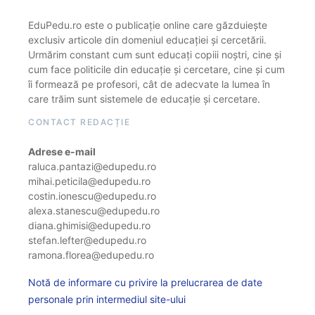
EduPedu.ro este o publicație online care găzduiește
exclusiv articole din domeniul educației și cercetării.
Urmărim constant cum sunt educați copiii noștri, cine și
cum face politicile din educație și cercetare, cine și cum
îi formează pe profesori, cât de adecvate la lumea în
care trăim sunt sistemele de educație și cercetare.
CONTACT REDACȚIE
Adrese e-mail
raluca.pantazi@edupedu.ro
mihai.peticila@edupedu.ro
costin.ionescu@edupedu.ro
alexa.stanescu@edupedu.ro
diana.ghimisi@edupedu.ro
stefan.lefter@edupedu.ro
ramona.florea@edupedu.ro
Notă de informare cu privire la prelucrarea de date
personale prin intermediul site-ului