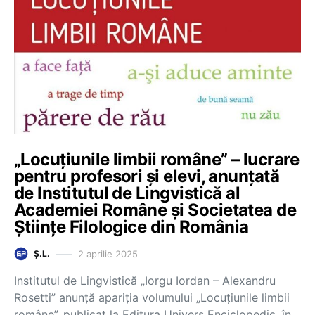
„Locuțiunile limbii române” – lucrare
pentru profesori și elevi, anunțată
de Institutul de Lingvistică al
Academiei Române și Societatea de
Științe Filologice din România
2 aprilie 2025
Ș.L.
Institutul de Lingvistică „Iorgu Iordan – Alexandru
Rosetti” anunță apariția volumului „Locuțiunile limbii
române”, publicat la Editura Univers Enciclopedic, în