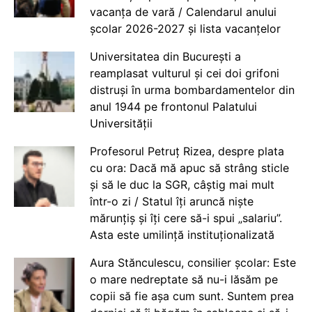
vacanța de vară / Calendarul anului
școlar 2026-2027 și lista vacanțelor
Universitatea din București a
reamplasat vulturul și cei doi grifoni
distruși în urma bombardamentelor din
anul 1944 pe frontonul Palatului
Universității
Profesorul Petruț Rizea, despre plata
cu ora: Dacă mă apuc să strâng sticle
și să le duc la SGR, câștig mai mult
într-o zi / Statul îți aruncă niște
mărunțiș și îți cere să-i spui „salariu”.
Asta este umilință instituționalizată
Aura Stănculescu, consilier școlar: Este
o mare nedreptate să nu-i lăsăm pe
copii să fie așa cum sunt. Suntem prea