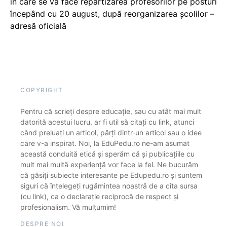
în care se va face repartizarea profesorilor pe posturi
începând cu 20 august, după reorganizarea școlilor –
adresă oficială
COPYRIGHT
Pentru că scrieți despre educație, sau cu atât mai mult
datorită acestui lucru, ar fi util să citați cu link, atunci
când preluați un articol, părți dintr-un articol sau o idee
care v-a inspirat. Noi, la EduPedu.ro ne-am asumat
această conduită etică și sperăm că și publicațiile cu
mult mai multă experiență vor face la fel. Ne bucurăm
că găsiți subiecte interesante pe Edupedu.ro și suntem
siguri că înțelegeți rugămintea noastră de a cita sursa
(cu link), ca o declarație reciprocă de respect și
profesionalism. Vă mulțumim!
DESPRE NOI