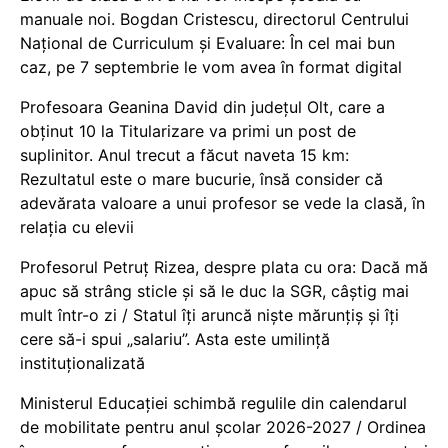
manuale noi. Bogdan Cristescu, directorul Centrului
Național de Curriculum și Evaluare: În cel mai bun
caz, pe 7 septembrie le vom avea în format digital
Profesoara Geanina David din județul Olt, care a
obținut 10 la Titularizare va primi un post de
suplinitor. Anul trecut a făcut naveta 15 km:
Rezultatul este o mare bucurie, însă consider că
adevărata valoare a unui profesor se vede la clasă, în
relația cu elevii
Profesorul Petruț Rizea, despre plata cu ora: Dacă mă
apuc să strâng sticle și să le duc la SGR, câștig mai
mult într-o zi / Statul îți aruncă niște mărunțiș și îți
cere să-i spui „salariu”. Asta este umilință
instituționalizată
Ministerul Educației schimbă regulile din calendarul
de mobilitate pentru anul școlar 2026-2027 / Ordinea