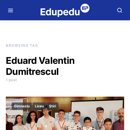
BROWSING TAG
Eduard Valentin
Dumitrescul
1 post
Gimnaziu
Liceu
Știri