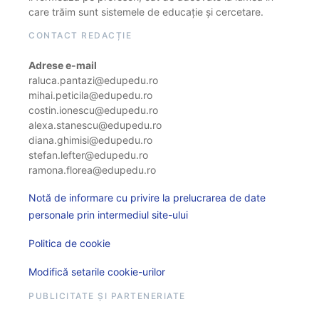
care trăim sunt sistemele de educație și cercetare.
CONTACT REDACȚIE
Adrese e-mail
raluca.pantazi@edupedu.ro
mihai.peticila@edupedu.ro
costin.ionescu@edupedu.ro
alexa.stanescu@edupedu.ro
diana.ghimisi@edupedu.ro
stefan.lefter@edupedu.ro
ramona.florea@edupedu.ro
Notă de informare cu privire la prelucrarea de date
personale prin intermediul site-ului
Politica de cookie
Modifică setarile cookie-urilor
PUBLICITATE ȘI PARTENERIATE