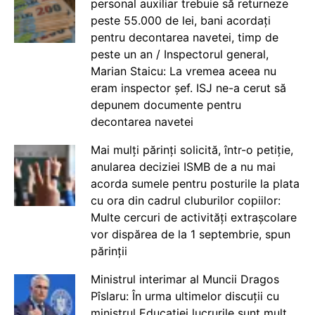
personal auxiliar trebuie să returneze
peste 55.000 de lei, bani acordați
pentru decontarea navetei, timp de
peste un an / Inspectorul general,
Marian Staicu: La vremea aceea nu
eram inspector șef. ISJ ne-a cerut să
depunem documente pentru
decontarea navetei
Mai mulți părinți solicită, într-o petiție,
anularea deciziei ISMB de a nu mai
acorda sumele pentru posturile la plata
cu ora din cadrul cluburilor copiilor:
Multe cercuri de activități extrașcolare
vor dispărea de la 1 septembrie, spun
părinții
Ministrul interimar al Muncii Dragos
Pîslaru: În urma ultimelor discuții cu
ministrul Educației lucrurile sunt mult