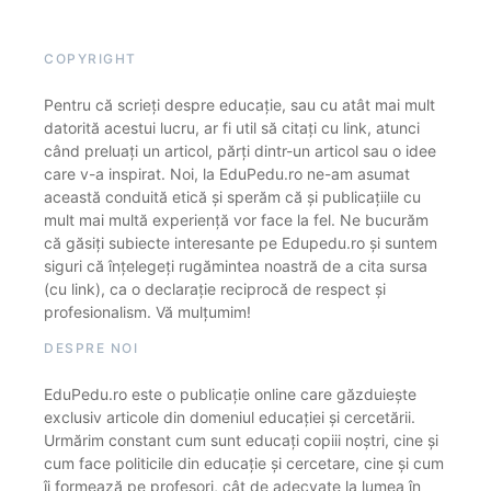
COPYRIGHT
Pentru că scrieți despre educație, sau cu atât mai mult
datorită acestui lucru, ar fi util să citați cu link, atunci
când preluați un articol, părți dintr-un articol sau o idee
care v-a inspirat. Noi, la EduPedu.ro ne-am asumat
această conduită etică și sperăm că și publicațiile cu
mult mai multă experiență vor face la fel. Ne bucurăm
că găsiți subiecte interesante pe Edupedu.ro și suntem
siguri că înțelegeți rugămintea noastră de a cita sursa
(cu link), ca o declarație reciprocă de respect și
profesionalism. Vă mulțumim!
DESPRE NOI
EduPedu.ro este o publicație online care găzduiește
exclusiv articole din domeniul educației și cercetării.
Urmărim constant cum sunt educați copiii noștri, cine și
cum face politicile din educație și cercetare, cine și cum
îi formează pe profesori, cât de adecvate la lumea în