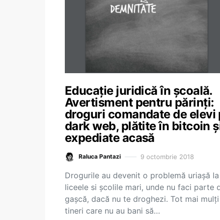
Educație juridică în școală.
Avertisment pentru părinți:
droguri comandate de elevi
dark web, plătite în bitcoin ș
expediate acasă
9 octombrie 2018
Raluca Pantazi
Drogurile au devenit o problemă uriașă la
liceele si școlile mari, unde nu faci parte 
gașcă, dacă nu te droghezi. Tot mai mulți
tineri care nu au bani să…