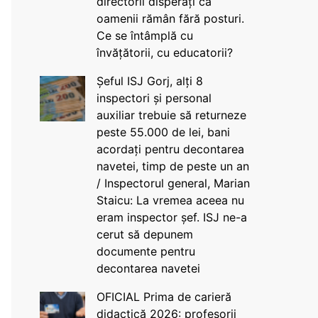
directorii disperați că
oamenii rămân fără posturi.
Ce se întâmplă cu
învățătorii, cu educatorii?
Șeful ISJ Gorj, alți 8
inspectori și personal
auxiliar trebuie să returneze
peste 55.000 de lei, bani
acordați pentru decontarea
navetei, timp de peste un an
/ Inspectorul general, Marian
Staicu: La vremea aceea nu
eram inspector șef. ISJ ne-a
cerut să depunem
documente pentru
decontarea navetei
OFICIAL Prima de carieră
didactică 2026: profesorii