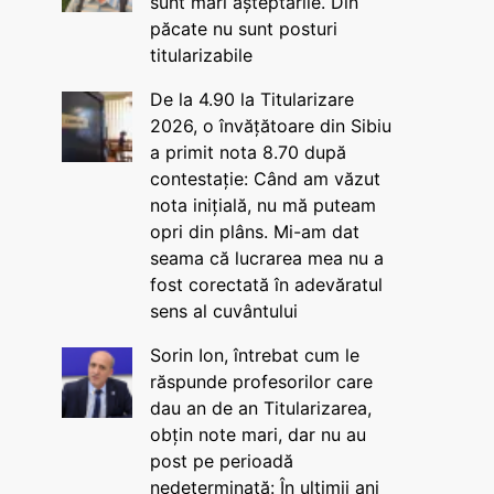
sunt mari așteptările. Din
păcate nu sunt posturi
titularizabile
De la 4.90 la Titularizare
2026, o învățătoare din Sibiu
a primit nota 8.70 după
contestație: Când am văzut
nota inițială, nu mă puteam
opri din plâns. Mi-am dat
seama că lucrarea mea nu a
fost corectată în adevăratul
sens al cuvântului
Sorin Ion, întrebat cum le
răspunde profesorilor care
dau an de an Titularizarea,
obțin note mari, dar nu au
post pe perioadă
nedeterminată: În ultimii ani