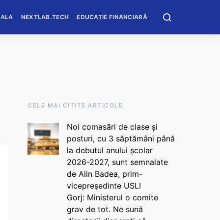
OALĂ
NEXTLAB.TECH
EDUCAȚIE FINANCIARĂ
CELE MAI CITITE ARTICOLE
Noi comasări de clase și
posturi, cu 3 săptămâni până
la debutul anului școlar
2026-2027, sunt semnalate
de Alin Badea, prim-
vicepreședinte USLI
Gorj: Ministerul o comite
grav de tot. Ne sună