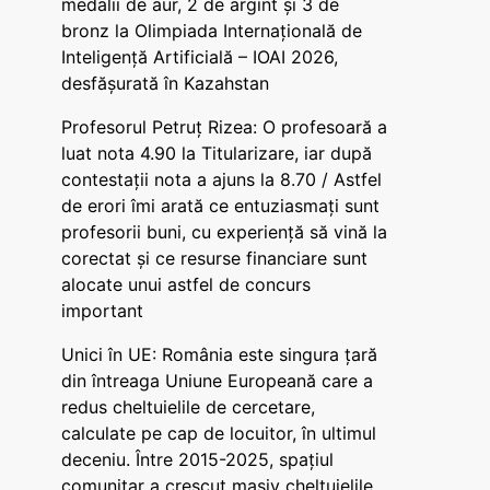
medalii de aur, 2 de argint și 3 de
bronz la Olimpiada Internațională de
Inteligență Artificială – IOAI 2026,
desfășurată în Kazahstan
Profesorul Petruț Rizea: O profesoară a
luat nota 4.90 la Titularizare, iar după
contestații nota a ajuns la 8.70 / Astfel
de erori îmi arată ce entuziasmați sunt
profesorii buni, cu experiență să vină la
corectat și ce resurse financiare sunt
alocate unui astfel de concurs
important
Unici în UE: România este singura țară
din întreaga Uniune Europeană care a
redus cheltuielile de cercetare,
calculate pe cap de locuitor, în ultimul
deceniu. Între 2015-2025, spațiul
comunitar a crescut masiv cheltuielile