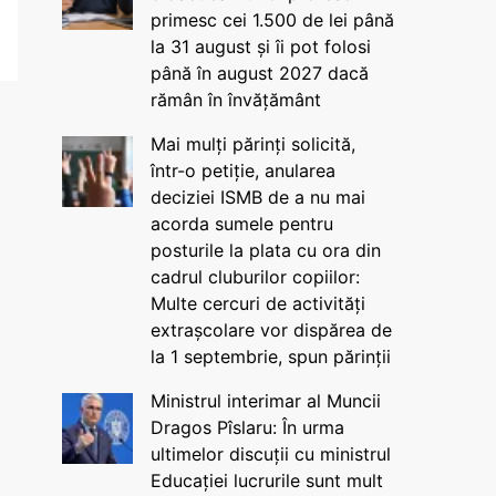
primesc cei 1.500 de lei până
la 31 august și îi pot folosi
până în august 2027 dacă
rămân în învățământ
Mai mulți părinți solicită,
într-o petiție, anularea
deciziei ISMB de a nu mai
acorda sumele pentru
posturile la plata cu ora din
cadrul cluburilor copiilor:
Multe cercuri de activități
extrașcolare vor dispărea de
la 1 septembrie, spun părinții
Ministrul interimar al Muncii
Dragos Pîslaru: În urma
ultimelor discuții cu ministrul
Educației lucrurile sunt mult