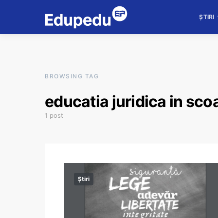
ȘTIRI
BROWSING TAG
educatia juridica in sco
1 post
Știri