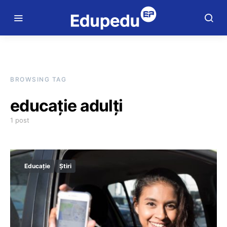
BROWSING TAG
educație adulți
1 post
Educație
Știri