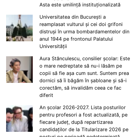
Asta este umilință instituționalizată
Universitatea din București a
reamplasat vulturul și cei doi grifoni
distruși în urma bombardamentelor din
anul 1944 pe frontonul Palatului
Universității
Aura Stănculescu, consilier școlar: Este
o mare nedreptate să nu-i lăsăm pe
copii să fie așa cum sunt. Suntem prea
dornici să îi băgăm în șabloane și să-i
corectăm, să invalidăm ceea ce fac
diferit
An școlar 2026-2027. Lista posturilor
pentru profesori a fost actualizată, pe
fiecare județ, după repartizarea
candidaților de la Titularizare 2026 pe
posturi pe perioadă nedeterminată