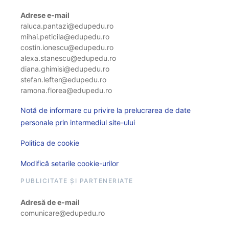
Adrese e-mail
raluca.pantazi@edupedu.ro
mihai.peticila@edupedu.ro
costin.ionescu@edupedu.ro
alexa.stanescu@edupedu.ro
diana.ghimisi@edupedu.ro
stefan.lefter@edupedu.ro
ramona.florea@edupedu.ro
Notă de informare cu privire la prelucrarea de date
personale prin intermediul site-ului
Politica de cookie
Modifică setarile cookie-urilor
PUBLICITATE ȘI PARTENERIATE
Adresă de e-mail
comunicare@edupedu.ro