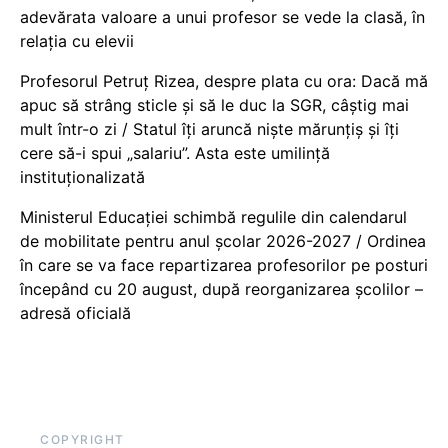
adevărata valoare a unui profesor se vede la clasă, în
relația cu elevii
Profesorul Petruț Rizea, despre plata cu ora: Dacă mă
apuc să strâng sticle și să le duc la SGR, câștig mai
mult într-o zi / Statul îți aruncă niște mărunțiș și îți
cere să-i spui „salariu”. Asta este umilință
instituționalizată
Ministerul Educației schimbă regulile din calendarul
de mobilitate pentru anul școlar 2026-2027 / Ordinea
în care se va face repartizarea profesorilor pe posturi
începând cu 20 august, după reorganizarea școlilor –
adresă oficială
COPYRIGHT