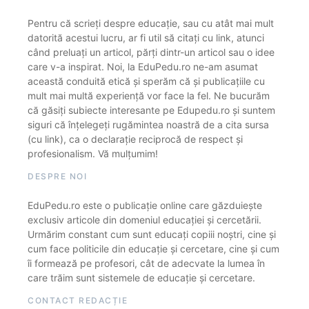
Pentru că scrieți despre educație, sau cu atât mai mult
datorită acestui lucru, ar fi util să citați cu link, atunci
când preluați un articol, părți dintr-un articol sau o idee
care v-a inspirat. Noi, la EduPedu.ro ne-am asumat
această conduită etică și sperăm că și publicațiile cu
mult mai multă experiență vor face la fel. Ne bucurăm
că găsiți subiecte interesante pe Edupedu.ro și suntem
siguri că înțelegeți rugămintea noastră de a cita sursa
(cu link), ca o declarație reciprocă de respect și
profesionalism. Vă mulțumim!
DESPRE NOI
EduPedu.ro este o publicație online care găzduiește
exclusiv articole din domeniul educației și cercetării.
Urmărim constant cum sunt educați copiii noștri, cine și
cum face politicile din educație și cercetare, cine și cum
îi formează pe profesori, cât de adecvate la lumea în
care trăim sunt sistemele de educație și cercetare.
CONTACT REDACȚIE