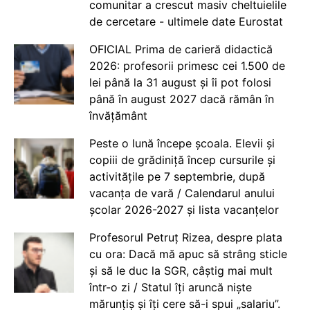
comunitar a crescut masiv cheltuielile
de cercetare - ultimele date Eurostat
OFICIAL Prima de carieră didactică
2026: profesorii primesc cei 1.500 de
lei până la 31 august și îi pot folosi
până în august 2027 dacă rămân în
învățământ
Peste o lună începe școala. Elevii și
copiii de grădiniță încep cursurile și
activitățile pe 7 septembrie, după
vacanța de vară / Calendarul anului
școlar 2026-2027 și lista vacanțelor
Profesorul Petruț Rizea, despre plata
cu ora: Dacă mă apuc să strâng sticle
și să le duc la SGR, câștig mai mult
într-o zi / Statul îți aruncă niște
mărunțiș și îți cere să-i spui „salariu”.