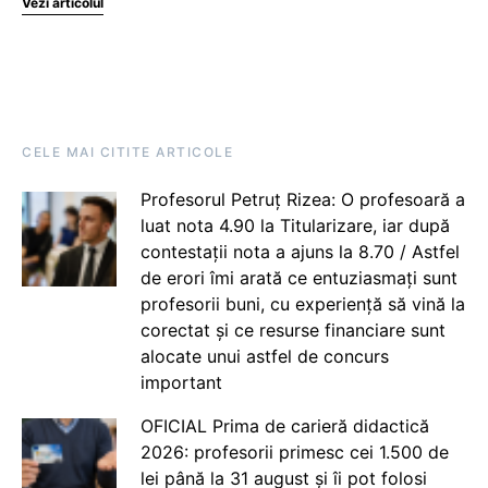
Vezi articolul
CELE MAI CITITE ARTICOLE
Profesorul Petruț Rizea: O profesoară a
luat nota 4.90 la Titularizare, iar după
contestații nota a ajuns la 8.70 / Astfel
de erori îmi arată ce entuziasmați sunt
profesorii buni, cu experiență să vină la
corectat și ce resurse financiare sunt
alocate unui astfel de concurs
important
OFICIAL Prima de carieră didactică
2026: profesorii primesc cei 1.500 de
lei până la 31 august și îi pot folosi