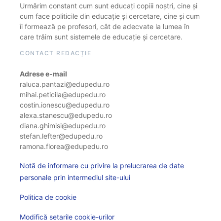
Urmărim constant cum sunt educați copiii noștri, cine și
cum face politicile din educație și cercetare, cine și cum
îi formează pe profesori, cât de adecvate la lumea în
care trăim sunt sistemele de educație și cercetare.
CONTACT REDACȚIE
Adrese e-mail
raluca.pantazi@edupedu.ro
mihai.peticila@edupedu.ro
costin.ionescu@edupedu.ro
alexa.stanescu@edupedu.ro
diana.ghimisi@edupedu.ro
stefan.lefter@edupedu.ro
ramona.florea@edupedu.ro
Notă de informare cu privire la prelucrarea de date
personale prin intermediul site-ului
Politica de cookie
Modifică setarile cookie-urilor