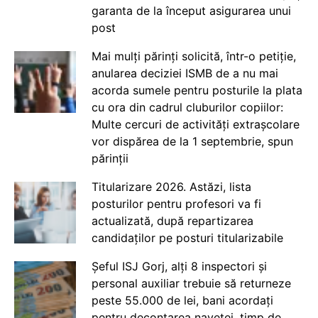
garanta de la început asigurarea unui
post
Mai mulți părinți solicită, într-o petiție,
anularea deciziei ISMB de a nu mai
acorda sumele pentru posturile la plata
cu ora din cadrul cluburilor copiilor:
Multe cercuri de activități extrașcolare
vor dispărea de la 1 septembrie, spun
părinții
Titularizare 2026. Astăzi, lista
posturilor pentru profesori va fi
actualizată, după repartizarea
candidaților pe posturi titularizabile
Șeful ISJ Gorj, alți 8 inspectori și
personal auxiliar trebuie să returneze
peste 55.000 de lei, bani acordați
pentru decontarea navetei, timp de