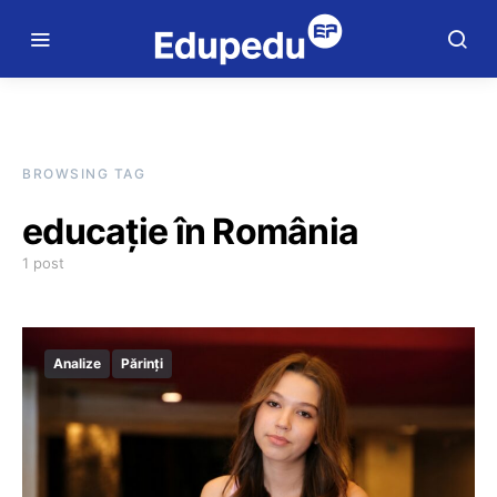
BROWSING TAG
educație în România
1 post
Analize
Părinți