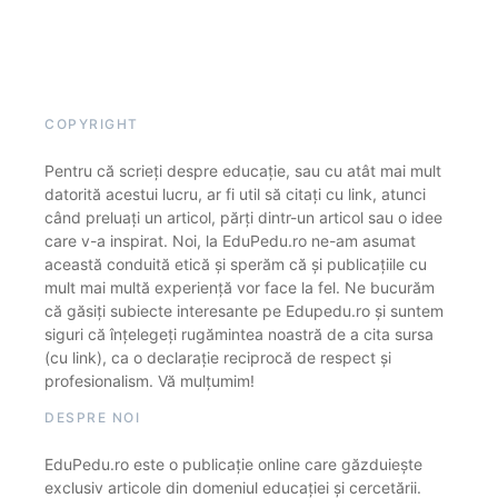
COPYRIGHT
Pentru că scrieți despre educație, sau cu atât mai mult
datorită acestui lucru, ar fi util să citați cu link, atunci
când preluați un articol, părți dintr-un articol sau o idee
care v-a inspirat. Noi, la EduPedu.ro ne-am asumat
această conduită etică și sperăm că și publicațiile cu
mult mai multă experiență vor face la fel. Ne bucurăm
că găsiți subiecte interesante pe Edupedu.ro și suntem
siguri că înțelegeți rugămintea noastră de a cita sursa
(cu link), ca o declarație reciprocă de respect și
profesionalism. Vă mulțumim!
DESPRE NOI
EduPedu.ro este o publicație online care găzduiește
exclusiv articole din domeniul educației și cercetării.