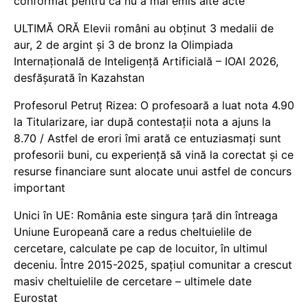
conformat pentru că nu a mai emis alte acte
ULTIMĂ ORĂ Elevii români au obținut 3 medalii de
aur, 2 de argint și 3 de bronz la Olimpiada
Internațională de Inteligență Artificială – IOAI 2026,
desfășurată în Kazahstan
Profesorul Petruț Rizea: O profesoară a luat nota 4.90
la Titularizare, iar după contestații nota a ajuns la
8.70 / Astfel de erori îmi arată ce entuziasmați sunt
profesorii buni, cu experiență să vină la corectat și ce
resurse financiare sunt alocate unui astfel de concurs
important
Unici în UE: România este singura țară din întreaga
Uniune Europeană care a redus cheltuielile de
cercetare, calculate pe cap de locuitor, în ultimul
deceniu. Între 2015-2025, spațiul comunitar a crescut
masiv cheltuielile de cercetare – ultimele date
Eurostat