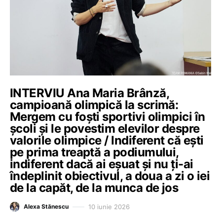
INTERVIU Ana Maria Brânză,
campioană olimpică la scrimă:
Mergem cu foști sportivi olimpici în
școli și le povestim elevilor despre
valorile olimpice / Indiferent că ești
pe prima treaptă a podiumului,
indiferent dacă ai eșuat și nu ți-ai
îndeplinit obiectivul, a doua a zi o iei
de la capăt, de la munca de jos
10 iunie 2026
Alexa Stănescu