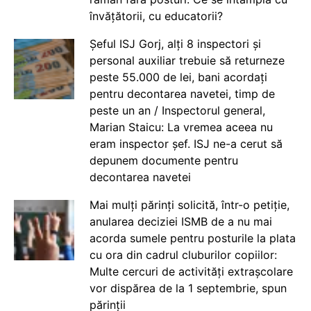
învățătorii, cu educatorii?
Șeful ISJ Gorj, alți 8 inspectori și
personal auxiliar trebuie să returneze
peste 55.000 de lei, bani acordați
pentru decontarea navetei, timp de
peste un an / Inspectorul general,
Marian Staicu: La vremea aceea nu
eram inspector șef. ISJ ne-a cerut să
depunem documente pentru
decontarea navetei
Mai mulți părinți solicită, într-o petiție,
anularea deciziei ISMB de a nu mai
acorda sumele pentru posturile la plata
cu ora din cadrul cluburilor copiilor:
Multe cercuri de activități extrașcolare
vor dispărea de la 1 septembrie, spun
părinții