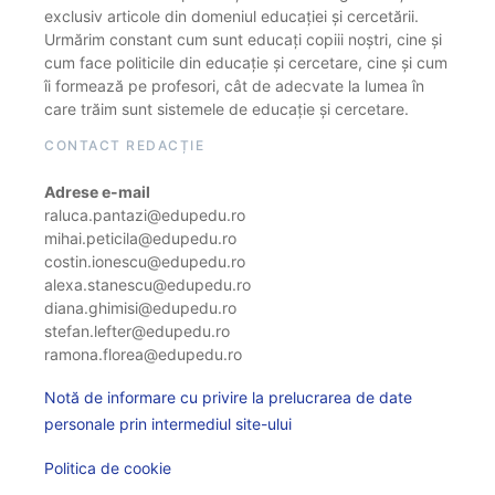
exclusiv articole din domeniul educației și cercetării.
Urmărim constant cum sunt educați copiii noștri, cine și
cum face politicile din educație și cercetare, cine și cum
îi formează pe profesori, cât de adecvate la lumea în
care trăim sunt sistemele de educație și cercetare.
CONTACT REDACȚIE
Adrese e-mail
raluca.pantazi@edupedu.ro
mihai.peticila@edupedu.ro
costin.ionescu@edupedu.ro
alexa.stanescu@edupedu.ro
diana.ghimisi@edupedu.ro
stefan.lefter@edupedu.ro
ramona.florea@edupedu.ro
Notă de informare cu privire la prelucrarea de date
personale prin intermediul site-ului
Politica de cookie