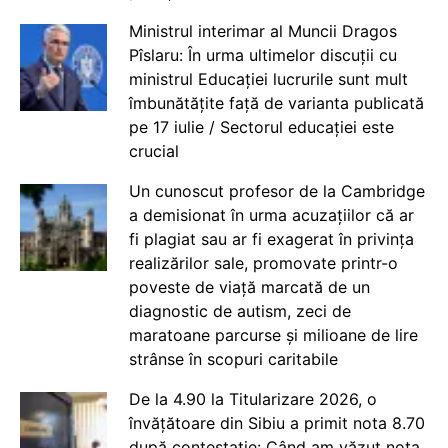
Ministrul interimar al Muncii Dragos
Pîslaru: În urma ultimelor discuții cu
ministrul Educației lucrurile sunt mult
îmbunătățite față de varianta publicată
pe 17 iulie / Sectorul educației este
crucial
Un cunoscut profesor de la Cambridge
a demisionat în urma acuzațiilor că ar
fi plagiat sau ar fi exagerat în privința
realizărilor sale, promovate printr-o
poveste de viață marcată de un
diagnostic de autism, zeci de
maratoane parcurse și milioane de lire
strânse în scopuri caritabile
De la 4.90 la Titularizare 2026, o
învățătoare din Sibiu a primit nota 8.70
după contestație: Când am văzut nota