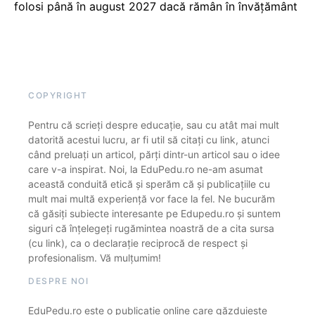
folosi până în august 2027 dacă rămân în învățământ
COPYRIGHT
Pentru că scrieți despre educație, sau cu atât mai mult
datorită acestui lucru, ar fi util să citați cu link, atunci
când preluați un articol, părți dintr-un articol sau o idee
care v-a inspirat. Noi, la EduPedu.ro ne-am asumat
această conduită etică și sperăm că și publicațiile cu
mult mai multă experiență vor face la fel. Ne bucurăm
că găsiți subiecte interesante pe Edupedu.ro și suntem
siguri că înțelegeți rugămintea noastră de a cita sursa
(cu link), ca o declarație reciprocă de respect și
profesionalism. Vă mulțumim!
DESPRE NOI
EduPedu.ro este o publicație online care găzduiește