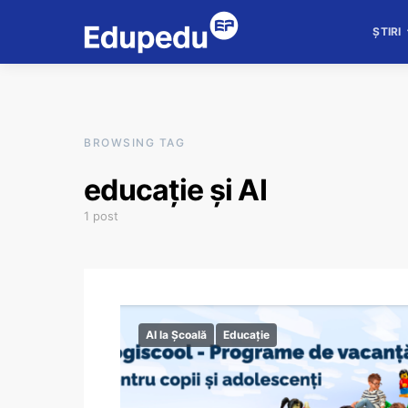
ȘTIRI
BROWSING TAG
educație și AI
1 post
AI la Școală
Educație