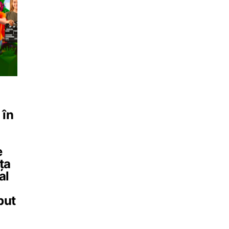
 în
e
ța
al
put