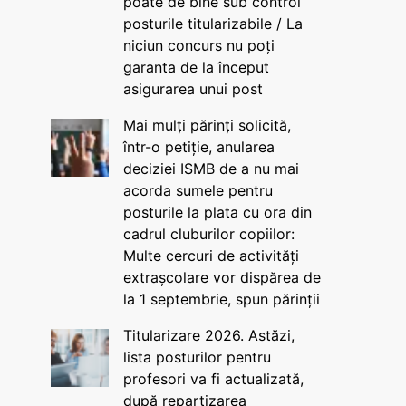
poate de bine sub control
posturile titularizabile / La
niciun concurs nu poți
garanta de la început
asigurarea unui post
Mai mulți părinți solicită,
într-o petiție, anularea
deciziei ISMB de a nu mai
acorda sumele pentru
posturile la plata cu ora din
cadrul cluburilor copiilor:
Multe cercuri de activități
extrașcolare vor dispărea de
la 1 septembrie, spun părinții
Titularizare 2026. Astăzi,
lista posturilor pentru
profesori va fi actualizată,
după repartizarea