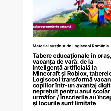
Material susținut de Logiscool România
Tabere educaționale în oraș,
vacanța de vară: de la
inteligență artificială la
Minecraft și Roblox, taberel
Logiscool transformă vacan
copiilor într-un avantaj digit
neprețuit pentru anul școlar
următor / Înscrierile au înce
și locurile sunt limitate