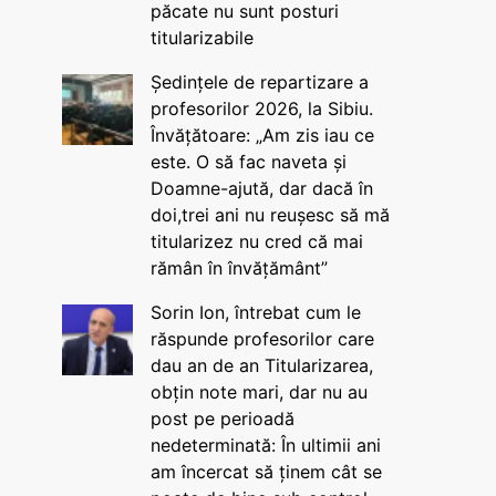
păcate nu sunt posturi
titularizabile
Ședințele de repartizare a
profesorilor 2026, la Sibiu.
Învățătoare: „Am zis iau ce
este. O să fac naveta și
Doamne-ajută, dar dacă în
doi,trei ani nu reușesc să mă
titularizez nu cred că mai
rămân în învățământ”
Sorin Ion, întrebat cum le
răspunde profesorilor care
dau an de an Titularizarea,
obțin note mari, dar nu au
post pe perioadă
nedeterminată: În ultimii ani
am încercat să ținem cât se