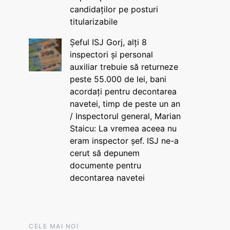
candidaților pe posturi
titularizabile
Șeful ISJ Gorj, alți 8
inspectori și personal
auxiliar trebuie să returneze
peste 55.000 de lei, bani
acordați pentru decontarea
navetei, timp de peste un an
/ Inspectorul general, Marian
Staicu: La vremea aceea nu
eram inspector șef. ISJ ne-a
cerut să depunem
documente pentru
decontarea navetei
CELE MAI NOI