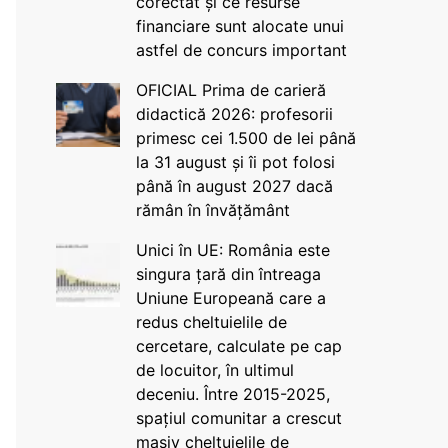
corectat și ce resurse
financiare sunt alocate unui
astfel de concurs important
OFICIAL Prima de carieră
didactică 2026: profesorii
primesc cei 1.500 de lei până
la 31 august și îi pot folosi
până în august 2027 dacă
rămân în învățământ
Unici în UE: România este
singura țară din întreaga
Uniune Europeană care a
redus cheltuielile de
cercetare, calculate pe cap
de locuitor, în ultimul
deceniu. Între 2015-2025,
spațiul comunitar a crescut
masiv cheltuielile de