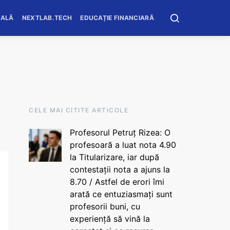
OALĂ
NEXTLAB.TECH
EDUCAȚIE FINANCIARĂ
CELE MAI CITITE ARTICOLE
Profesorul Petruț Rizea: O
profesoară a luat nota 4.90
la Titularizare, iar după
contestații nota a ajuns la
8.70 / Astfel de erori îmi
arată ce entuziasmați sunt
profesorii buni, cu
experiență să vină la