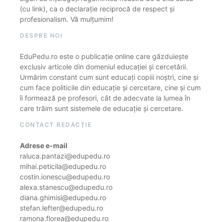
(cu link), ca o declarație reciprocă de respect și
profesionalism. Vă mulțumim!
DESPRE NOI
EduPedu.ro este o publicație online care găzduiește
exclusiv articole din domeniul educației și cercetării.
Urmărim constant cum sunt educați copiii noștri, cine și
cum face politicile din educație și cercetare, cine și cum
îi formează pe profesori, cât de adecvate la lumea în
care trăim sunt sistemele de educație și cercetare.
CONTACT REDACȚIE
Adrese e-mail
raluca.pantazi@edupedu.ro
mihai.peticila@edupedu.ro
costin.ionescu@edupedu.ro
alexa.stanescu@edupedu.ro
diana.ghimisi@edupedu.ro
stefan.lefter@edupedu.ro
ramona.florea@edupedu.ro