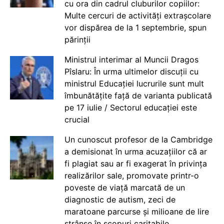
cu ora din cadrul cluburilor copiilor:
Multe cercuri de activități extrașcolare
vor dispărea de la 1 septembrie, spun
părinții
Ministrul interimar al Muncii Dragos
Pîslaru: În urma ultimelor discuții cu
ministrul Educației lucrurile sunt mult
îmbunătățite față de varianta publicată
pe 17 iulie / Sectorul educației este
crucial
Un cunoscut profesor de la Cambridge
a demisionat în urma acuzațiilor că ar
fi plagiat sau ar fi exagerat în privința
realizărilor sale, promovate printr-o
poveste de viață marcată de un
diagnostic de autism, zeci de
maratoane parcurse și milioane de lire
strânse în scopuri caritabile