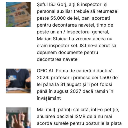
Șeful ISJ Gorj, alți 8 inspectori și
personal auxiliar trebuie să returneze
peste 55.000 de lei, bani acordați
pentru decontarea navetei, timp de
peste un an / Inspectorul general,
Marian Staicu: La vremea aceea nu
eram inspector șef. ISJ ne-a cerut să
depunem documente pentru
decontarea navetei
OFICIAL Prima de carieră didactică
2026: profesorii primesc cei 1.500 de
lei până la 31 august și îi pot folosi
până în august 2027 dacă rămân în
învățământ
Mai mulți părinți solicită, într-o petiție,
anularea deciziei ISMB de a nu mai
acorda sumele pentru posturile la plata