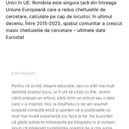
Unici în UE: România este singura țară din întreaga
Uniune Europeană care a redus cheltuielile de
cercetare, calculate pe cap de locuitor, în ultimul
deceniu. Între 2015-2025, spațiul comunitar a crescut
masiv cheltuielile de cercetare – ultimele date
Eurostat
COPYRIGHT
Pentru că scrieți despre educație, sau cu atât mai mult
datorită acestui lucru, ar fi util să citați cu link, atunci
când preluați un articol, părți dintr-un articol sau o idee
care v-a inspirat. Noi, la EduPedu.ro ne-am asumat
această conduită etică și sperăm că și publicațiile cu
mult mai multă experiență vor face la fel. Ne bucurăm
că găsiți subiecte interesante pe Edupedu.ro și suntem
siguri că înțelegeți rugămintea noastră de a cita sursa