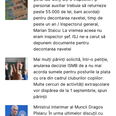
personal auxiliar trebuie să returneze
peste 55.000 de lei, bani acordați
pentru decontarea navetei, timp de
peste un an / Inspectorul general,
Marian Staicu: La vremea aceea nu
eram inspector șef. ISJ ne-a cerut să
depunem documente pentru
decontarea navetei
Mai mulți părinți solicită, într-o petiție,
anularea deciziei ISMB de a nu mai
acorda sumele pentru posturile la plata
cu ora din cadrul cluburilor copiilor:
Multe cercuri de activități extrașcolare
vor dispărea de la 1 septembrie, spun
părinții
Ministrul interimar al Muncii Dragos
Pîslaru: În urma ultimelor discuții cu