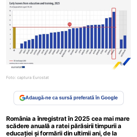
Foto: captura Eurostat
Adaugă-ne ca sursă preferată în Google
România a înregistrat în 2025 cea mai mare
scădere anuală a ratei părăsirii timpurii a
educației și formării din ultimii ani, de la