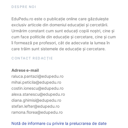
DESPRE NOI
EduPedu.ro este o publicație online care găzduiește
exclusiv articole din domeniul educației și cercetării.
Urmărim constant cum sunt educați copiii noștri, cine și
cum face politicile din educație și cercetare, cine și cum
îi formează pe profesori, cât de adecvate la lumea în
care trăim sunt sistemele de educație și cercetare.
CONTACT REDACȚIE
Adrese e-mail
raluca.pantazi@edupedu.ro
mihai.peticila@edupedu.ro
costin.ionescu@edupedu.ro
alexa.stanescu@edupedu.ro
diana.ghimisi@edupedu.ro
stefan.lefter@edupedu.ro
ramona.florea@edupedu.ro
Notă de informare cu privire la prelucrarea de date