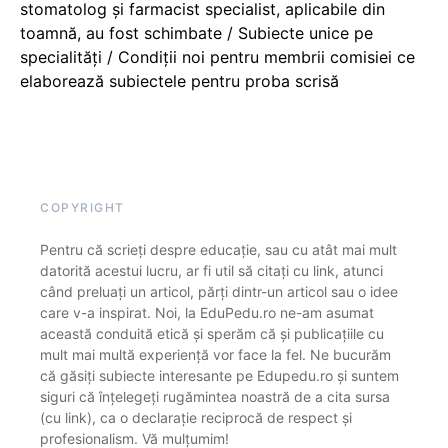
stomatolog și farmacist specialist, aplicabile din
toamnă, au fost schimbate / Subiecte unice pe
specialități / Condiții noi pentru membrii comisiei ce
elaborează subiectele pentru proba scrisă
COPYRIGHT
Pentru că scrieți despre educație, sau cu atât mai mult
datorită acestui lucru, ar fi util să citați cu link, atunci
când preluați un articol, părți dintr-un articol sau o idee
care v-a inspirat. Noi, la EduPedu.ro ne-am asumat
această conduită etică și sperăm că și publicațiile cu
mult mai multă experiență vor face la fel. Ne bucurăm
că găsiți subiecte interesante pe Edupedu.ro și suntem
siguri că înțelegeți rugămintea noastră de a cita sursa
(cu link), ca o declarație reciprocă de respect și
profesionalism. Vă mulțumim!