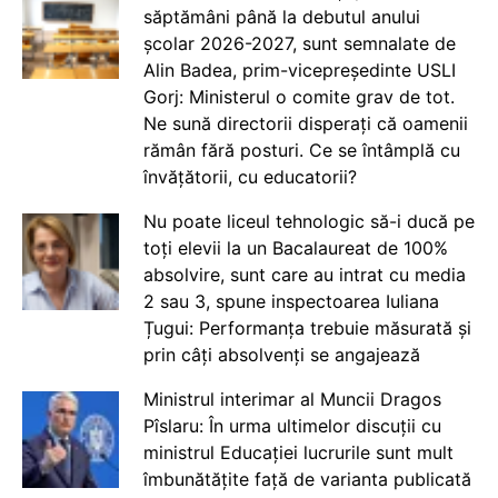
săptămâni până la debutul anului
școlar 2026-2027, sunt semnalate de
Alin Badea, prim-vicepreședinte USLI
Gorj: Ministerul o comite grav de tot.
Ne sună directorii disperați că oamenii
rămân fără posturi. Ce se întâmplă cu
învățătorii, cu educatorii?
Nu poate liceul tehnologic să-i ducă pe
toți elevii la un Bacalaureat de 100%
absolvire, sunt care au intrat cu media
2 sau 3, spune inspectoarea Iuliana
Țugui: Performanța trebuie măsurată și
prin câți absolvenți se angajează
Ministrul interimar al Muncii Dragos
Pîslaru: În urma ultimelor discuții cu
ministrul Educației lucrurile sunt mult
îmbunătățite față de varianta publicată