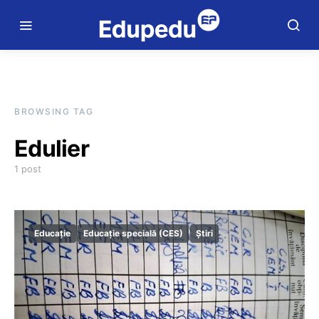
BROWSING TAG
Edulier
1 post
Educație
Educație specială (CES)
Știri