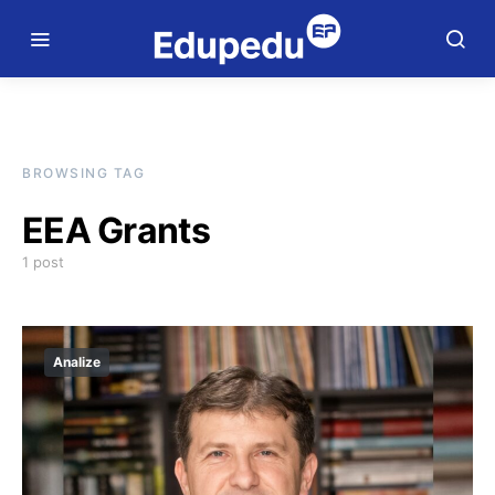
BROWSING TAG
EEA Grants
1 post
Analize