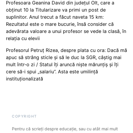
Profesoara Geanina David din județul Olt, care a
obținut 10 la Titularizare va primi un post de
suplinitor. Anul trecut a făcut naveta 15 km:
Rezultatul este o mare bucurie, însă consider că
adevărata valoare a unui profesor se vede la clasă, în
relația cu elevii
Profesorul Petruț Rizea, despre plata cu ora: Dacă mă
apuc să strâng sticle și să le duc la SGR, câștig mai
mult într-o zi / Statul îți aruncă niște mărunțiș și îți
cere să-i spui „salariu”. Asta este umilință
instituționalizată
COPYRIGHT
Pentru că scrieți despre educație, sau cu atât mai mult