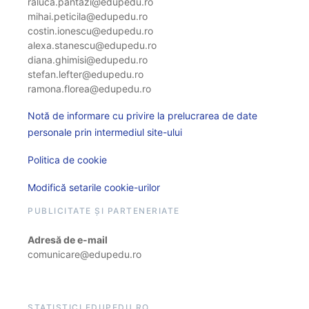
raluca.pantazi@edupedu.ro
mihai.peticila@edupedu.ro
costin.ionescu@edupedu.ro
alexa.stanescu@edupedu.ro
diana.ghimisi@edupedu.ro
stefan.lefter@edupedu.ro
ramona.florea@edupedu.ro
Notă de informare cu privire la prelucrarea de date
personale prin intermediul site-ului
Politica de cookie
Modifică setarile cookie-urilor
PUBLICITATE ȘI PARTENERIATE
Adresă de e-mail
comunicare@edupedu.ro
STATISTICI EDUPEDU.RO