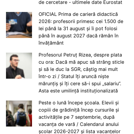
de cercetare - ultimele date Eurostat
OFICIAL Prima de carieră didactică
2026: profesorii primesc cei 1.500 de
lei până la 31 august și îi pot folosi
până în august 2027 dacă rămân în
învățământ
Profesorul Petruț Rizea, despre plata
cu ora: Dacă mă apuc să strâng sticle
și să le duc la SGR, câștig mai mult
într-o zi / Statul îți aruncă niște
mărunțiș și îți cere să-i spui „salariu”.
Asta este umilință instituționalizată
Peste o lună începe școala. Elevii și
copiii de grădiniță încep cursurile și
activitățile pe 7 septembrie, după
vacanța de vară / Calendarul anului
școlar 2026-2027 și lista vacanțelor