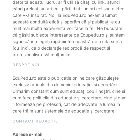
datorită acestui lucru, ar fi util să citați cu link, atunci
când preluați un articol, părți dintr-un articol sau o idee
care v-a inspirat. Noi, la EduPedu.ro ne-am asumat
această conduită etică și sperăm că și publicațiile cu
mult mai multă experiență vor face la fel. Ne bucurăm
că găsiți subiecte interesante pe Edupedu.ro și suntem
siguri că înțelegeți rugămintea noastră de a cita sursa
(cu link), ca o declarație reciprocă de respect și
profesionalism. Vă mulțumim!
DESPRE NOI
EduPedu.ro este o publicație online care găzduiește
exclusiv articole din domeniul educației și cercetării.
Urmărim constant cum sunt educați copiii noștri, cine și
cum face politicile din educație și cercetare, cine și cum
îi formează pe profesori, cât de adecvate la lumea în
care trăim sunt sistemele de educație și cercetare.
CONTACT REDACȚIE
Adrese e-mail