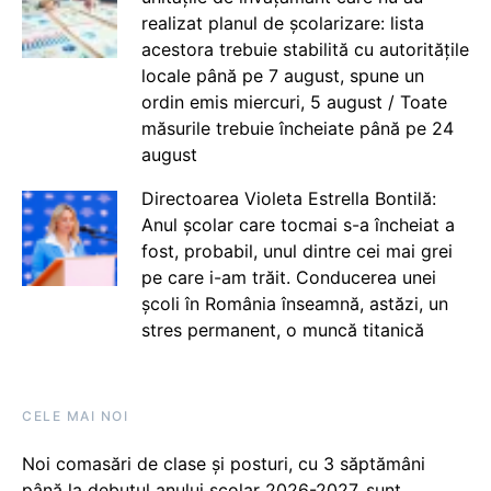
realizat planul de școlarizare: lista
acestora trebuie stabilită cu autoritățile
locale până pe 7 august, spune un
ordin emis miercuri, 5 august / Toate
măsurile trebuie încheiate până pe 24
august
Directoarea Violeta Estrella Bontilă:
Anul școlar care tocmai s-a încheiat a
fost, probabil, unul dintre cei mai grei
pe care i-am trăit. Conducerea unei
școli în România înseamnă, astăzi, un
stres permanent, o muncă titanică
CELE MAI NOI
Noi comasări de clase și posturi, cu 3 săptămâni
până la debutul anului școlar 2026-2027, sunt