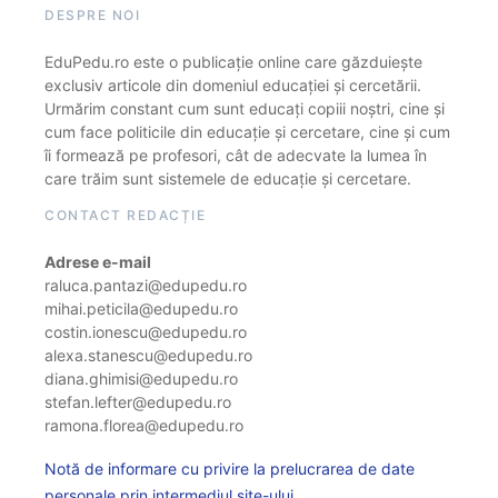
DESPRE NOI
EduPedu.ro este o publicație online care găzduiește
exclusiv articole din domeniul educației și cercetării.
Urmărim constant cum sunt educați copiii noștri, cine și
cum face politicile din educație și cercetare, cine și cum
îi formează pe profesori, cât de adecvate la lumea în
care trăim sunt sistemele de educație și cercetare.
CONTACT REDACȚIE
Adrese e-mail
raluca.pantazi@edupedu.ro
mihai.peticila@edupedu.ro
costin.ionescu@edupedu.ro
alexa.stanescu@edupedu.ro
diana.ghimisi@edupedu.ro
stefan.lefter@edupedu.ro
ramona.florea@edupedu.ro
Notă de informare cu privire la prelucrarea de date
personale prin intermediul site-ului