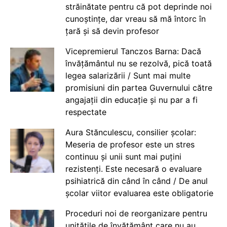
străinătate pentru că pot deprinde noi
cunoștințe, dar vreau să mă întorc în
țară și să devin profesor
Vicepremierul Tanczos Barna: Dacă
învățământul nu se rezolvă, pică toată
legea salarizării / Sunt mai multe
promisiuni din partea Guvernului către
angajații din educație și nu par a fi
respectate
Aura Stănculescu, consilier școlar:
Meseria de profesor este un stres
continuu și unii sunt mai puțini
rezistenți. Este necesară o evaluare
psihiatrică din când în când / De anul
școlar viitor evaluarea este obligatorie
Proceduri noi de reorganizare pentru
unitățile de învățământ care nu au