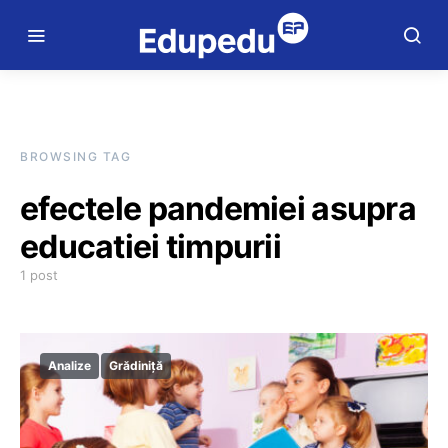
BROWSING TAG
efectele pandemiei asupra
educatiei timpurii
1 post
Analize
Grădiniță