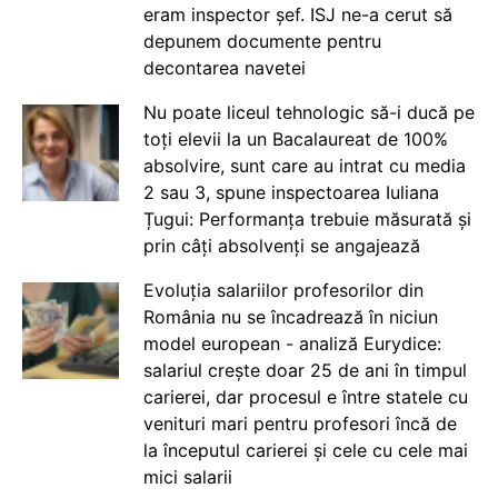
eram inspector șef. ISJ ne-a cerut să
depunem documente pentru
decontarea navetei
Nu poate liceul tehnologic să-i ducă pe
toți elevii la un Bacalaureat de 100%
absolvire, sunt care au intrat cu media
2 sau 3, spune inspectoarea Iuliana
Țugui: Performanța trebuie măsurată și
prin câți absolvenți se angajează
Evoluția salariilor profesorilor din
România nu se încadrează în niciun
model european - analiză Eurydice:
salariul crește doar 25 de ani în timpul
carierei, dar procesul e între statele cu
venituri mari pentru profesori încă de
la începutul carierei și cele cu cele mai
mici salarii