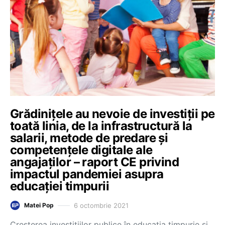
Grădinițele au nevoie de investiții pe
toată linia, de la infrastructură la
salarii, metode de predare și
competențele digitale ale
angajaților – raport CE privind
impactul pandemiei asupra
educației timpurii
6 octombrie 2021
Matei Pop
Creșterea investițiilor publice în educația timpurie și