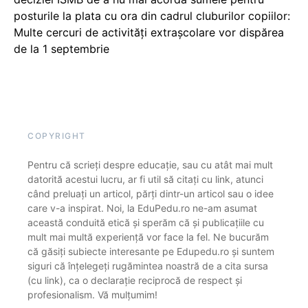
posturile la plata cu ora din cadrul cluburilor copiilor:
Multe cercuri de activități extrașcolare vor dispărea
de la 1 septembrie
COPYRIGHT
Pentru că scrieți despre educație, sau cu atât mai mult
datorită acestui lucru, ar fi util să citați cu link, atunci
când preluați un articol, părți dintr-un articol sau o idee
care v-a inspirat. Noi, la EduPedu.ro ne-am asumat
această conduită etică și sperăm că și publicațiile cu
mult mai multă experiență vor face la fel. Ne bucurăm
că găsiți subiecte interesante pe Edupedu.ro și suntem
siguri că înțelegeți rugămintea noastră de a cita sursa
(cu link), ca o declarație reciprocă de respect și
profesionalism. Vă mulțumim!