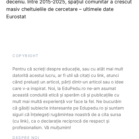
deceniu. Între 2015-2025, spațiul comunitar a crescut
masiv cheltuielile de cercetare – ultimele date
Eurostat
COPYRIGHT
Pentru că scrieți despre educație, sau cu atât mai mult
datorită acestui lucru, ar fi util să citați cu link, atunci
când preluați un articol, părți dintr-un articol sau o idee
care v-a inspirat. Noi, la EduPedu.ro ne-am asumat
această conduită etică și sperăm că și publicațiile cu
mult mai multă experiență vor face la fel. Ne bucurăm
că găsiți subiecte interesante pe Edupedu.ro și suntem
siguri că înțelegeți rugămintea noastră de a cita sursa
(cu link), ca o declarație reciprocă de respect și
profesionalism. Vă mulțumim!
DESPRE NOI