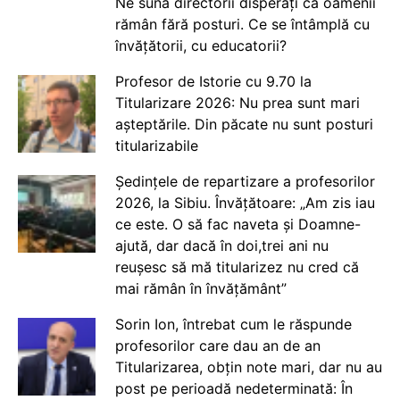
Ne sună directorii disperați că oamenii
rămân fără posturi. Ce se întâmplă cu
învățătorii, cu educatorii?
Profesor de Istorie cu 9.70 la
Titularizare 2026: Nu prea sunt mari
așteptările. Din păcate nu sunt posturi
titularizabile
Ședințele de repartizare a profesorilor
2026, la Sibiu. Învățătoare: „Am zis iau
ce este. O să fac naveta și Doamne-
ajută, dar dacă în doi,trei ani nu
reușesc să mă titularizez nu cred că
mai rămân în învățământ”
Sorin Ion, întrebat cum le răspunde
profesorilor care dau an de an
Titularizarea, obțin note mari, dar nu au
post pe perioadă nedeterminată: În