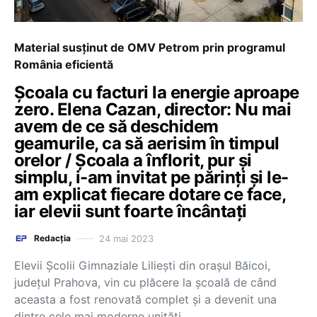
Material susținut de OMV Petrom prin programul
România eficientă
Școala cu facturi la energie aproape
zero. Elena Cazan, director: Nu mai
avem de ce să deschidem
geamurile, ca să aerisim în timpul
orelor / Școala a înflorit, pur și
simplu, i-am invitat pe părinți și le-
am explicat fiecare dotare ce face,
iar elevii sunt foarte încântați
24 mai 2023
Redacția
Elevii Școlii Gimnaziale Liliești din orașul Băicoi,
județul Prahova, vin cu plăcere la școală de când
aceasta a fost renovată complet și a devenit una
dintre cele mai moderne unități…