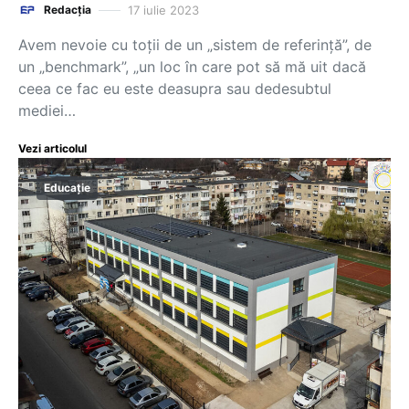
17 iulie 2023
Redacția
Avem nevoie cu toții de un „sistem de referință”, de
un „benchmark”, „un loc în care pot să mă uit dacă
ceea ce fac eu este deasupra sau dedesubtul
mediei…
Vezi articolul
Educație