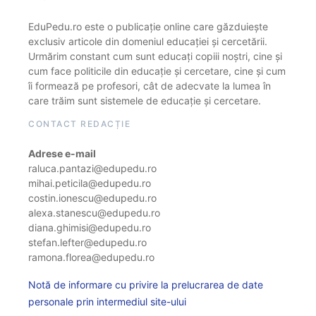
EduPedu.ro este o publicație online care găzduiește
exclusiv articole din domeniul educației și cercetării.
Urmărim constant cum sunt educați copiii noștri, cine și
cum face politicile din educație și cercetare, cine și cum
îi formează pe profesori, cât de adecvate la lumea în
care trăim sunt sistemele de educație și cercetare.
CONTACT REDACȚIE
Adrese e-mail
raluca.pantazi@edupedu.ro
mihai.peticila@edupedu.ro
costin.ionescu@edupedu.ro
alexa.stanescu@edupedu.ro
diana.ghimisi@edupedu.ro
stefan.lefter@edupedu.ro
ramona.florea@edupedu.ro
Notă de informare cu privire la prelucrarea de date
personale prin intermediul site-ului