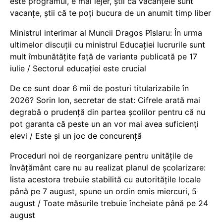
este programul, e mai lejer, știi că vacanțele sunt
vacanţe, știi că te poți bucura de un anumit timp liber
Ministrul interimar al Muncii Dragos Pîslaru: În urma
ultimelor discuții cu ministrul Educației lucrurile sunt
mult îmbunătățite față de varianta publicată pe 17
iulie / Sectorul educației este crucial
De ce sunt doar 6 mii de posturi titularizabile în
2026? Sorin Ion, secretar de stat: Cifrele arată mai
degrabă o prudență din partea școlilor pentru că nu
pot garanta că peste un an vor mai avea suficienți
elevi / Este și un joc de concurență
Proceduri noi de reorganizare pentru unitățile de
învățământ care nu au realizat planul de școlarizare:
lista acestora trebuie stabilită cu autoritățile locale
până pe 7 august, spune un ordin emis miercuri, 5
august / Toate măsurile trebuie încheiate până pe 24
august