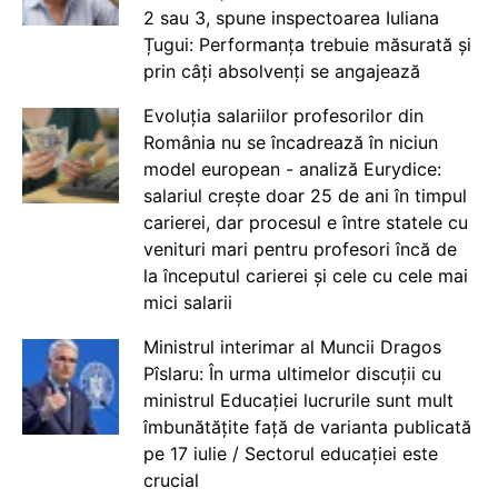
2 sau 3, spune inspectoarea Iuliana
Țugui: Performanța trebuie măsurată și
prin câți absolvenți se angajează
Evoluția salariilor profesorilor din
România nu se încadrează în niciun
model european - analiză Eurydice:
salariul crește doar 25 de ani în timpul
carierei, dar procesul e între statele cu
venituri mari pentru profesori încă de
la începutul carierei și cele cu cele mai
mici salarii
Ministrul interimar al Muncii Dragos
Pîslaru: În urma ultimelor discuții cu
ministrul Educației lucrurile sunt mult
îmbunătățite față de varianta publicată
pe 17 iulie / Sectorul educației este
crucial