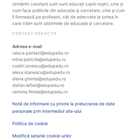
Urmărim constant cum sunt educați copiii noștri, cine și
cum face politicile din educație și cercetare, cine și cum
îi formează pe profesori, cât de adecvate la lumea în
care trăim sunt sistemele de educație și cercetare.
CONTACT REDACȚIE
Adrese e-mail
raluca.pantazi@edupedu.ro
mihai.peticila@edupedu.ro
costin.ionescu@edupedu.ro
alexa.stanescu@edupedu.ro
diana.ghimisi@edupedu.ro
stefan.lefter@edupedu.ro
ramona.florea@edupedu.ro
Notă de informare cu privire la prelucrarea de date
personale prin intermediul site-ului
Politica de cookie
Modifică setarile cookie-urilor