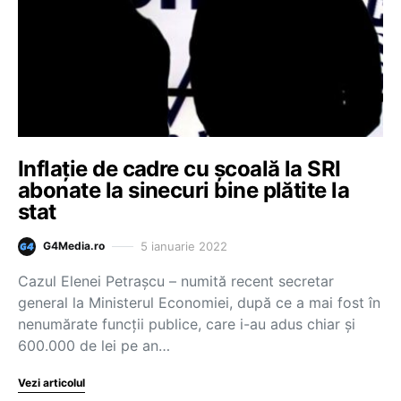
Inflație de cadre cu școală la SRI
abonate la sinecuri bine plătite la
stat
5 ianuarie 2022
G4Media.ro
Cazul Elenei Petrașcu – numită recent secretar
general la Ministerul Economiei, după ce a mai fost în
nenumărate funcții publice, care i-au adus chiar și
600.000 de lei pe an…
Vezi articolul