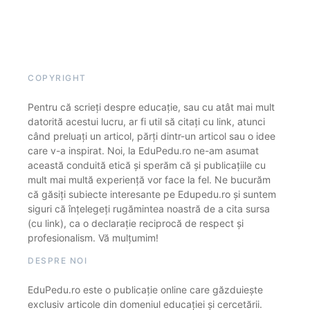
COPYRIGHT
Pentru că scrieți despre educație, sau cu atât mai mult
datorită acestui lucru, ar fi util să citați cu link, atunci
când preluați un articol, părți dintr-un articol sau o idee
care v-a inspirat. Noi, la EduPedu.ro ne-am asumat
această conduită etică și sperăm că și publicațiile cu
mult mai multă experiență vor face la fel. Ne bucurăm
că găsiți subiecte interesante pe Edupedu.ro și suntem
siguri că înțelegeți rugămintea noastră de a cita sursa
(cu link), ca o declarație reciprocă de respect și
profesionalism. Vă mulțumim!
DESPRE NOI
EduPedu.ro este o publicație online care găzduiește
exclusiv articole din domeniul educației și cercetării.