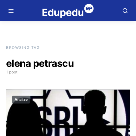
BROWSING TAG
elena petrascu
1 post
Analize