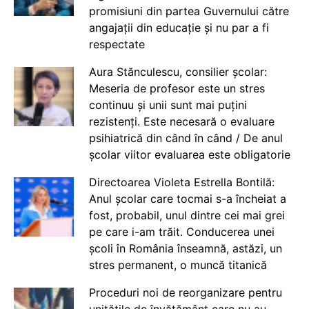
promisiuni din partea Guvernului către
angajații din educație și nu par a fi
respectate
Aura Stănculescu, consilier școlar:
Meseria de profesor este un stres
continuu și unii sunt mai puțini
rezistenți. Este necesară o evaluare
psihiatrică din când în când / De anul
școlar viitor evaluarea este obligatorie
Directoarea Violeta Estrella Bontilă:
Anul școlar care tocmai s-a încheiat a
fost, probabil, unul dintre cei mai grei
pe care i-am trăit. Conducerea unei
școli în România înseamnă, astăzi, un
stres permanent, o muncă titanică
Proceduri noi de reorganizare pentru
unitățile de învățământ care nu au