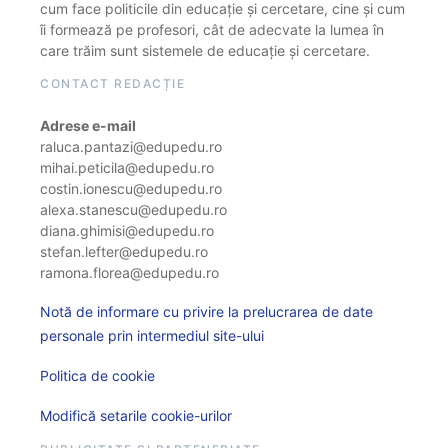
cum face politicile din educație și cercetare, cine și cum
îi formează pe profesori, cât de adecvate la lumea în
care trăim sunt sistemele de educație și cercetare.
CONTACT REDACȚIE
Adrese e-mail
raluca.pantazi@edupedu.ro
mihai.peticila@edupedu.ro
costin.ionescu@edupedu.ro
alexa.stanescu@edupedu.ro
diana.ghimisi@edupedu.ro
stefan.lefter@edupedu.ro
ramona.florea@edupedu.ro
Notă de informare cu privire la prelucrarea de date
personale prin intermediul site-ului
Politica de cookie
Modifică setarile cookie-urilor