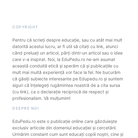
COPYRIGHT
Pentru că scrieți despre educație, sau cu atât mai mult
datorită acestui lucru, ar fi util să citați cu link, atunci
când preluați un articol, părți dintr-un articol sau o idee
care v-a inspirat. Noi, la EduPedu.ro ne-am asumat
această conduită etică și sperăm că și publicațiile cu
mult mai multă experiență vor face la fel. Ne bucurăm
că găsiți subiecte interesante pe Edupedu.ro și suntem
siguri că înțelegeți rugămintea noastră de a cita sursa
(cu link), ca o declarație reciprocă de respect și
profesionalism. Vă mulțumim!
DESPRE NOI
EduPedu.ro este o publicație online care găzduiește
exclusiv articole din domeniul educației și cercetării.
Urmărim constant cum sunt educați copiii noștri, cine și