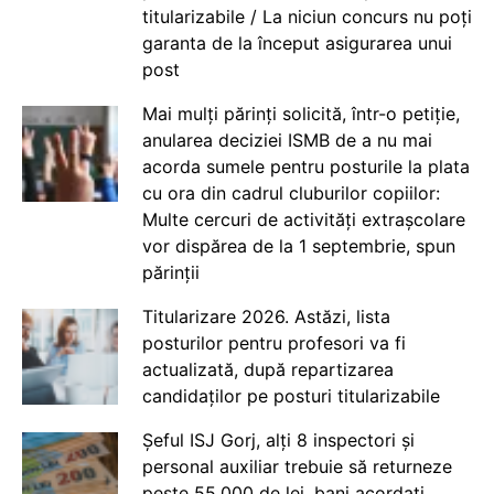
titularizabile / La niciun concurs nu poți
garanta de la început asigurarea unui
post
Mai mulți părinți solicită, într-o petiție,
anularea deciziei ISMB de a nu mai
acorda sumele pentru posturile la plata
cu ora din cadrul cluburilor copiilor:
Multe cercuri de activități extrașcolare
vor dispărea de la 1 septembrie, spun
părinții
Titularizare 2026. Astăzi, lista
posturilor pentru profesori va fi
actualizată, după repartizarea
candidaților pe posturi titularizabile
Șeful ISJ Gorj, alți 8 inspectori și
personal auxiliar trebuie să returneze
peste 55.000 de lei, bani acordați