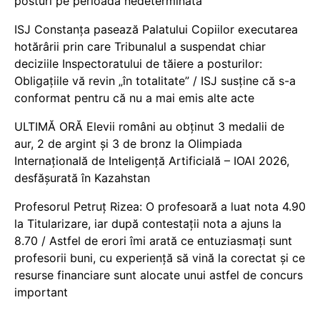
posturi pe perioadă nedeterminată
ISJ Constanța pasează Palatului Copiilor executarea
hotărârii prin care Tribunalul a suspendat chiar
deciziile Inspectoratului de tăiere a posturilor:
Obligațiile vă revin „în totalitate” / ISJ susține că s-a
conformat pentru că nu a mai emis alte acte
ULTIMĂ ORĂ Elevii români au obținut 3 medalii de
aur, 2 de argint și 3 de bronz la Olimpiada
Internațională de Inteligență Artificială – IOAI 2026,
desfășurată în Kazahstan
Profesorul Petruț Rizea: O profesoară a luat nota 4.90
la Titularizare, iar după contestații nota a ajuns la
8.70 / Astfel de erori îmi arată ce entuziasmați sunt
profesorii buni, cu experiență să vină la corectat și ce
resurse financiare sunt alocate unui astfel de concurs
important