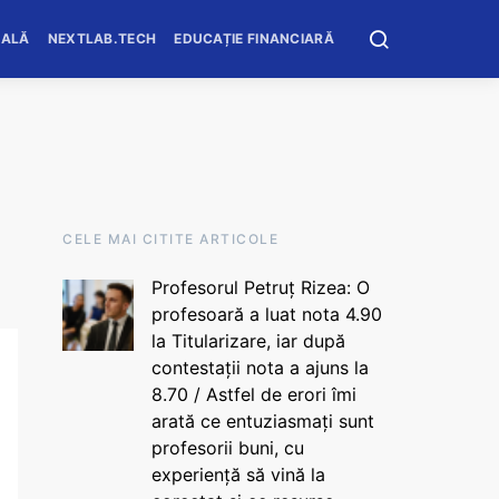
OALĂ
NEXTLAB.TECH
EDUCAȚIE FINANCIARĂ
CELE MAI CITITE ARTICOLE
Profesorul Petruț Rizea: O
profesoară a luat nota 4.90
la Titularizare, iar după
contestații nota a ajuns la
8.70 / Astfel de erori îmi
arată ce entuziasmați sunt
profesorii buni, cu
experiență să vină la