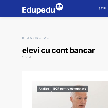
ȘTIRI
BROWSING TAG
elevi cu cont bancar
1 post
Analize
BCR pentru comunitate