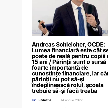
Andreas Schleicher, OCDE:
Lumea financiară este cât s
poate de reală pentru copiii
15 ani / Părinții sunt o sursă
foarte importantă de
cunoștințe financiare, iar c
părinții nu pot să-și
îndeplinească rolul, școala
trebuie să-și facă treaba
14 aprilie 2022
Redacția