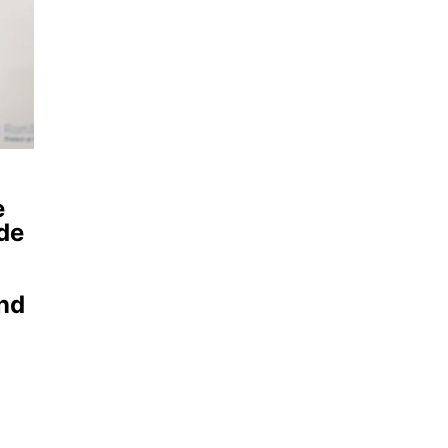
e
 de
ând