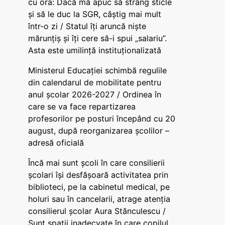
cu ora: Dacă mă apuc să strâng sticle
și să le duc la SGR, câștig mai mult
într-o zi / Statul îți aruncă niște
mărunțiș și îți cere să-i spui „salariu”.
Asta este umilință instituționalizată
Ministerul Educației schimbă regulile
din calendarul de mobilitate pentru
anul școlar 2026-2027 / Ordinea în
care se va face repartizarea
profesorilor pe posturi începând cu 20
august, după reorganizarea școlilor –
adresă oficială
Încă mai sunt școli în care consilierii
școlari își desfășoară activitatea prin
biblioteci, pe la cabinetul medical, pe
holuri sau în cancelarii, atrage atenția
consilierul școlar Aura Stănculescu /
Sunt spații inadecvate în care copilul