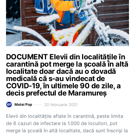
DOCUMENT Elevii din localitățile în
carantină pot merge la școală în altă
localitate doar dacă au o dovadă
medicală că s-au vindecat de
COVID-19, în ultimele 90 de zile, a
decis prefectul de Maramureș
20 februarie 2021
Matei Pop
Elevii din localitățile aflate în carantină, peste limita
de 6 cazuri de infectare la 1.000 de locuitori, pot
merge la școală în altă localitate, dacă sunt înscriși la