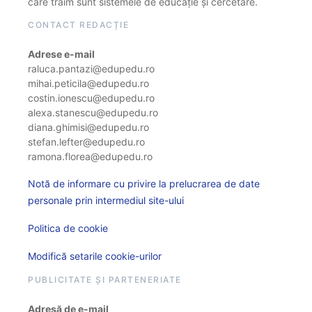
care trăim sunt sistemele de educație și cercetare.
CONTACT REDACȚIE
Adrese e-mail
raluca.pantazi@edupedu.ro
mihai.peticila@edupedu.ro
costin.ionescu@edupedu.ro
alexa.stanescu@edupedu.ro
diana.ghimisi@edupedu.ro
stefan.lefter@edupedu.ro
ramona.florea@edupedu.ro
Notă de informare cu privire la prelucrarea de date
personale prin intermediul site-ului
Politica de cookie
Modifică setarile cookie-urilor
PUBLICITATE ȘI PARTENERIATE
Adresă de e-mail