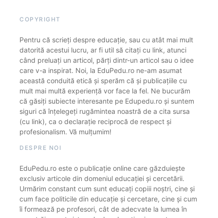
COPYRIGHT
Pentru că scrieți despre educație, sau cu atât mai mult
datorită acestui lucru, ar fi util să citați cu link, atunci
când preluați un articol, părți dintr-un articol sau o idee
care v-a inspirat. Noi, la EduPedu.ro ne-am asumat
această conduită etică și sperăm că și publicațiile cu
mult mai multă experiență vor face la fel. Ne bucurăm
că găsiți subiecte interesante pe Edupedu.ro și suntem
siguri că înțelegeți rugămintea noastră de a cita sursa
(cu link), ca o declarație reciprocă de respect și
profesionalism. Vă mulțumim!
DESPRE NOI
EduPedu.ro este o publicație online care găzduiește
exclusiv articole din domeniul educației și cercetării.
Urmărim constant cum sunt educați copiii noștri, cine și
cum face politicile din educație și cercetare, cine și cum
îi formează pe profesori, cât de adecvate la lumea în