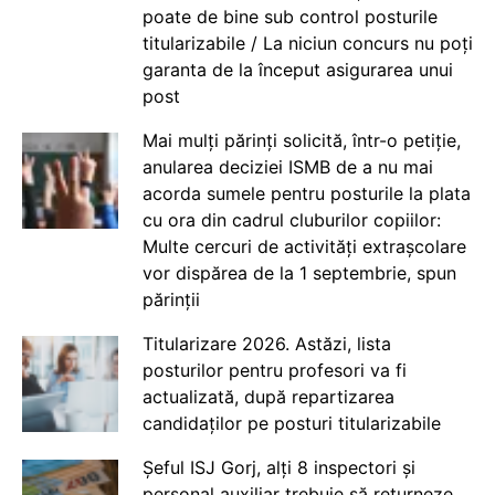
poate de bine sub control posturile
titularizabile / La niciun concurs nu poți
garanta de la început asigurarea unui
post
Mai mulți părinți solicită, într-o petiție,
anularea deciziei ISMB de a nu mai
acorda sumele pentru posturile la plata
cu ora din cadrul cluburilor copiilor:
Multe cercuri de activități extrașcolare
vor dispărea de la 1 septembrie, spun
părinții
Titularizare 2026. Astăzi, lista
posturilor pentru profesori va fi
actualizată, după repartizarea
candidaților pe posturi titularizabile
Șeful ISJ Gorj, alți 8 inspectori și
personal auxiliar trebuie să returneze