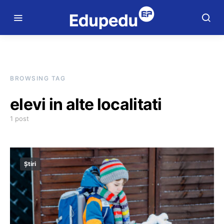
BROWSING TAG
elevi in alte localitati
1 post
Știri