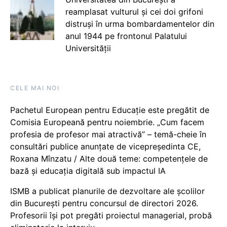
reamplasat vulturul și cei doi grifoni
distruși în urma bombardamentelor din
anul 1944 pe frontonul Palatului
Universității
CELE MAI NOI
Pachetul European pentru Educație este pregătit de
Comisia Europeană pentru noiembrie. „Cum facem
profesia de profesor mai atractivă” – temă-cheie în
consultări publice anunțate de vicepreședinta CE,
Roxana Mînzatu / Alte două teme: competențele de
bază și educația digitală sub impactul IA
ISMB a publicat planurile de dezvoltare ale școlilor
din București pentru concursul de directori 2026.
Profesorii își pot pregăti proiectul managerial, probă