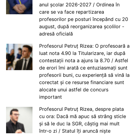
anul școlar 2026-2027 / Ordinea în
care se va face repartizarea
profesorilor pe posturi începând cu 20
august, după reorganizarea școlilor -
adresă oficială
Profesorul Petruț Rizea: O profesoară a
luat nota 4.90 la Titularizare, iar după
contestații nota a ajuns la 8.70 / Astfel
de erori îmi arată ce entuziasmați sunt
profesorii buni, cu experiență să vină la
corectat și ce resurse financiare sunt
alocate unui astfel de concurs
important
Profesorul Petruț Rizea, despre plata
cu ora: Dacă mă apuc să strâng sticle
și să le duc la SGR, câștig mai mult
într-o zi / Statul îți aruncă niște