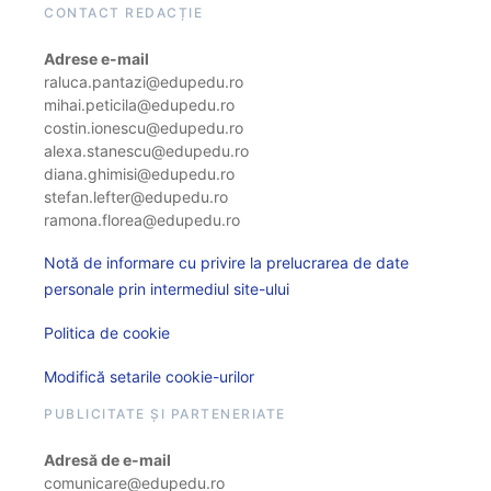
CONTACT REDACȚIE
Adrese e-mail
raluca.pantazi@edupedu.ro
mihai.peticila@edupedu.ro
costin.ionescu@edupedu.ro
alexa.stanescu@edupedu.ro
diana.ghimisi@edupedu.ro
stefan.lefter@edupedu.ro
ramona.florea@edupedu.ro
Notă de informare cu privire la prelucrarea de date
personale prin intermediul site-ului
Politica de cookie
Modifică setarile cookie-urilor
PUBLICITATE ȘI PARTENERIATE
Adresă de e-mail
comunicare@edupedu.ro