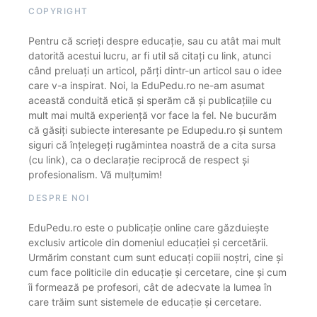
COPYRIGHT
Pentru că scrieți despre educație, sau cu atât mai mult
datorită acestui lucru, ar fi util să citați cu link, atunci
când preluați un articol, părți dintr-un articol sau o idee
care v-a inspirat. Noi, la EduPedu.ro ne-am asumat
această conduită etică și sperăm că și publicațiile cu
mult mai multă experiență vor face la fel. Ne bucurăm
că găsiți subiecte interesante pe Edupedu.ro și suntem
siguri că înțelegeți rugămintea noastră de a cita sursa
(cu link), ca o declarație reciprocă de respect și
profesionalism. Vă mulțumim!
DESPRE NOI
EduPedu.ro este o publicație online care găzduiește
exclusiv articole din domeniul educației și cercetării.
Urmărim constant cum sunt educați copiii noștri, cine și
cum face politicile din educație și cercetare, cine și cum
îi formează pe profesori, cât de adecvate la lumea în
care trăim sunt sistemele de educație și cercetare.